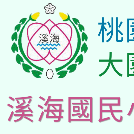
桃
大
溪海國民