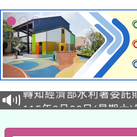
有關大陸委員會函釋公
轉知經濟部水利署委託
薪期間赴陸應申請許可
115年8月22日(星期六)
業技術研究院辦理「11
2026年桃園地景藝術
桃園市孔廟祈福系列活
用水績優單位及節水達
「2026桃園藝術巡演