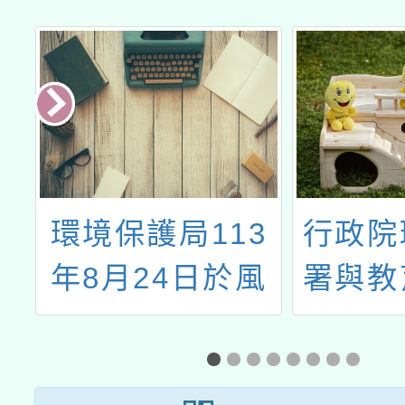
童
環境保護局113
行政院
研
年8月24日於風
署與教
禾公園舉辦
之「第
「2024桃園淨零
地圖創