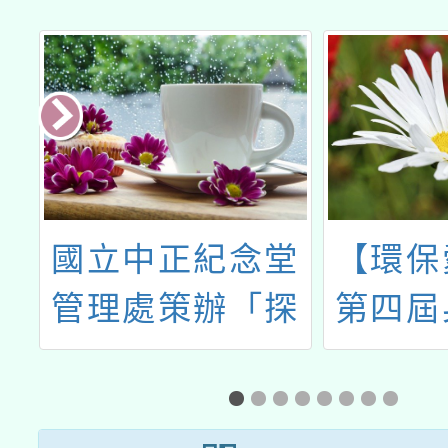
數
國立中正紀念堂
【環保
管理處策辦「探
第四屆
訪民主人權工作
者與中
坊」一案
保繪