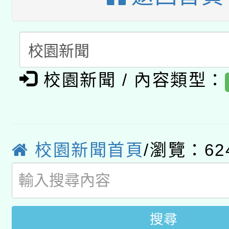
暨閱讀推動專業研習
A3數位素養講師名單
礎課程
「數位內容與教學軟體線
有關大陸委員會函釋公
pilot」
校園新聞 / 內容類型：
轉知經濟部水利署委託
薪期間赴陸應申請許可
115年8月22日(星期六)
業技術研究院辦理「11
校園新聞首頁
/瀏覽：62
2026年桃園地景藝術
桃園市孔廟祈福系列活
用水績優單位及節水達
開 智慧啟航」
動」
搜尋