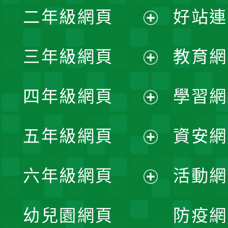
二年級網頁
好站連
開
展
三年級網頁
教育網
選
開
展
單
四年級網頁
學習網
選
開
展
單
五年級網頁
資安網
選
開
展
單
六年級網頁
活動網
選
開
展
單
幼兒園網頁
防疫網
選
開