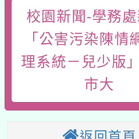
礎課程
校園新聞-學務處
「數位內容與教學軟體線
有關大陸委員會函釋公
pilot」
「公害污染陳情
轉知經濟部水利署委託
薪期間赴陸應申請許可
理系統－兒少版」
115年8月22日(星期六)
業技術研究院辦理「11
2026年桃園地景藝術
桃園市孔廟祈福系列活
用水績優單位及節水達
市大
本校115學年度第2次
開 智慧啟航」
動」
適應運動共學行動站研
招甄選結果公告(無人
本館辦理115年度閱讀
招)
返回首頁
科技賦能─人工智慧(AI