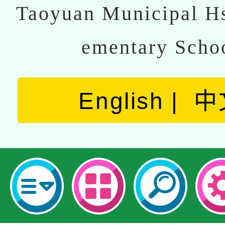
Taoyuan Municipal Hs
ementary Scho
English
中