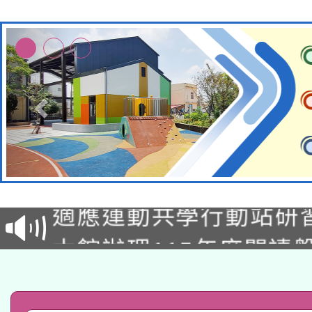
本校115學年度第2次
適應運動共學行動站研
招甄選結果公告(無人
本館辦理115年度閱讀
招)
科技賦能─人工智慧(AI
暨閱讀推動專業研習
A3數位素養講師名單