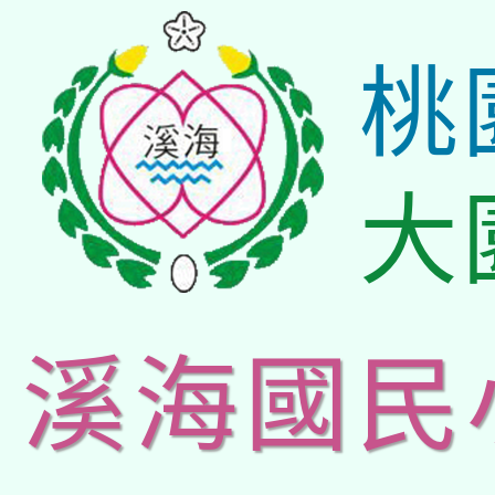
桃
大
溪海國民