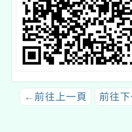
←
前往上一頁
前往下