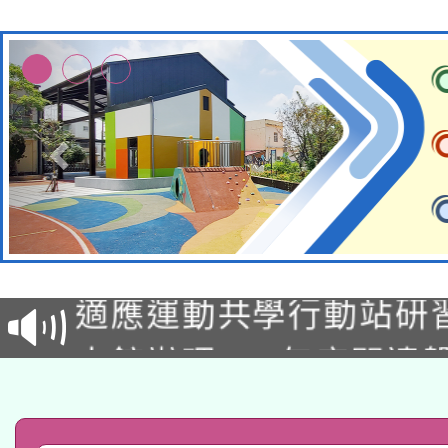
本校115學年度第2次
適應運動共學行動站研
招甄選結果公告(無人
本館辦理115年度閱讀
招)
科技賦能─人工智慧(AI
暨閱讀推動專業研習