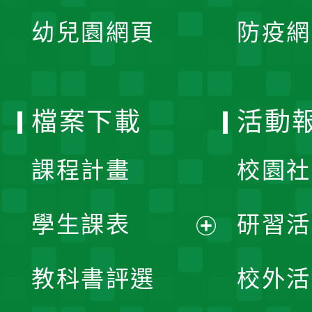
展
單
幼兒園網頁
防疫網
選
開
單
選
檔案下載
活動
單
課程計畫
校園社
學生課表
研習活
展
教科書評選
校外活
開