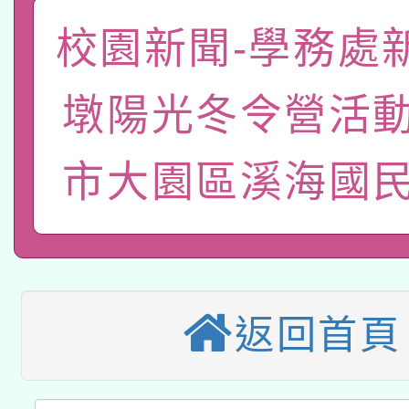
A3數位素養講師名單
礎課程
校園新聞-學務處
「數位內容與教學軟體線
有關大陸委員會函釋公
pilot」
墩陽光冬令營活動
轉知經濟部水利署委託
薪期間赴陸應申請許可
市大園區溪海國民
115年8月22日(星期六)
業技術研究院辦理「11
2026年桃園地景藝術
桃園市孔廟祈福系列活
用水績優單位及節水達
本校115學年度第2次
開 智慧啟航」
動」
適應運動共學行動站研
返回首頁
招甄選結果公告(無人
本館辦理115年度閱讀
招)