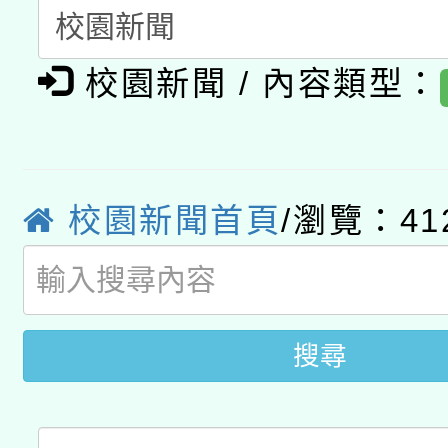
科技賦能─人工智慧(AI
暨閱讀推動專業研習
A3數位素養講師名單
礎課程
校園新聞 / 內容類型：
「數位內容與教學軟體線
有關大陸委員會函釋公
pilot」
轉知經濟部水利署委託
薪期間赴陸應申請許可
校園新聞首頁
/瀏覽：41
115年8月22日(星期六)
業技術研究院辦理「11
2026年桃園地景藝術
桃園市孔廟祈福系列活
用水績優單位及節水達
搜尋
開 智慧啟航」
動」