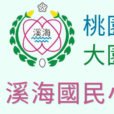
桃
大
溪海國民