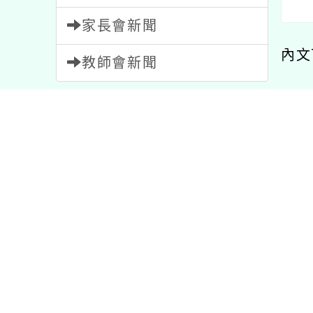
家長會新聞
內文
教師會新聞
內
內容標籤
資訊
38
活動
1054
節日
2
課程
205
教學
7
比賽
511
研習
1706
注意
33
報名
1473
重要
20
學習
75
特色
1
3