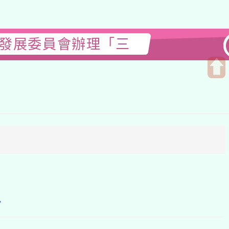
年發展委員會辦理「三
開
啟
上
方
區
塊
份