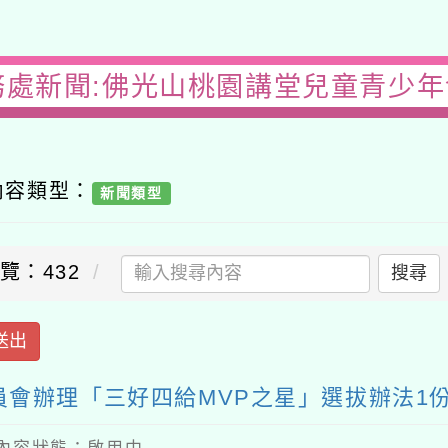
務處新聞:佛光山桃園講堂兒童青少
內容類型：
新聞類型
覽：432
搜尋
送出
會辦理「三好四給MVP之星」選拔辦法1