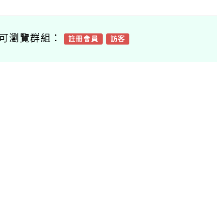
可瀏覽群組：
註冊會員
訪客
容附件下載
Download attachment
76735100e_113012
2828_attach1