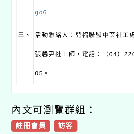
gq6
三、
活動聯絡人：兒福聯盟中區社工
張馨尹社工師，電話：（04）2202
05。
內文可瀏覽群組：
註冊會員
訪客