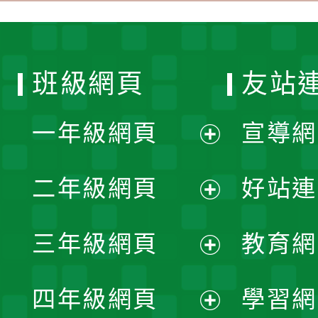
班級網頁
友站
一年級網頁
宣導網
展
二年級網頁
好站連
開
展
三年級網頁
教育網
選
開
展
單
四年級網頁
學習網
選
開