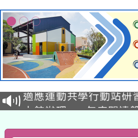
本校115學年度第2次
適應運動共學行動站研
招甄選結果公告(無人
本館辦理115年度閱讀
招)
科技賦能─人工智慧(AI
暨閱讀推動專業研習
A3數位素養講師名單