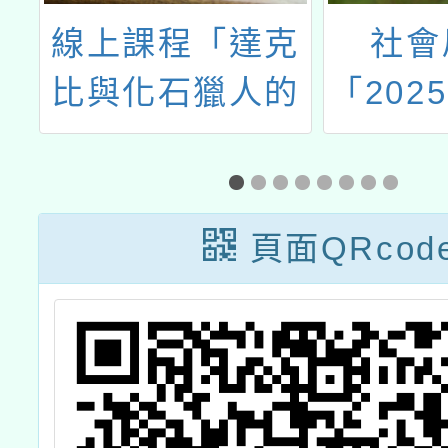
合
線上課程「達克
社會
2
比與化石獵人的
「202
間
古生物課」學校
在桃園
教
專屬優惠代碼資
募簡章
訊
頁面QRcod