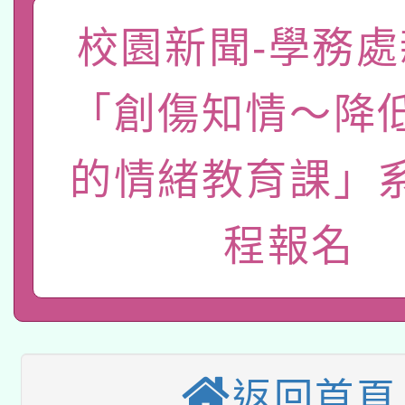
礎課程
校園新聞-學務處
「數位內容與教學軟體線
有關大陸委員會函釋公
pilot」
「創傷知情～降
轉知經濟部水利署委託
薪期間赴陸應申請許可
的情緒教育課」
115年8月22日(星期六)
業技術研究院辦理「11
2026年桃園地景藝術
桃園市孔廟祈福系列活
用水績優單位及節水達
程報名
本校115學年度第2次
開 智慧啟航」
動」
適應運動共學行動站研
招甄選結果公告(無人
本館辦理115年度閱讀
招)
返回首頁