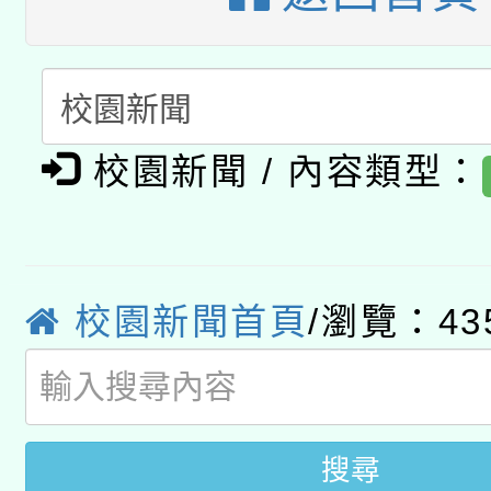
科技賦能─人工智慧(AI
暨閱讀推動專業研習
A3數位素養講師名單
礎課程
「數位內容與教學軟體線
有關大陸委員會函釋公
pilot」
校園新聞 / 內容類型：
轉知經濟部水利署委託
薪期間赴陸應申請許可
115年8月22日(星期六)
業技術研究院辦理「11
校園新聞首頁
/瀏覽：43
2026年桃園地景藝術
桃園市孔廟祈福系列活
用水績優單位及節水達
開 智慧啟航」
動」
搜尋