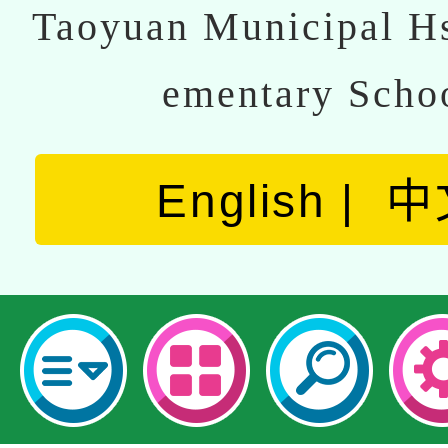
Taoyuan Municipal Hs
ementary Scho
English
中