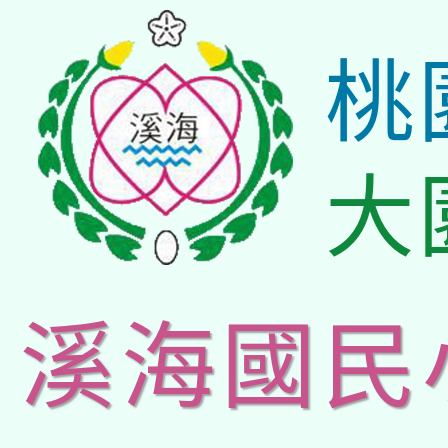
桃
大
溪海國民