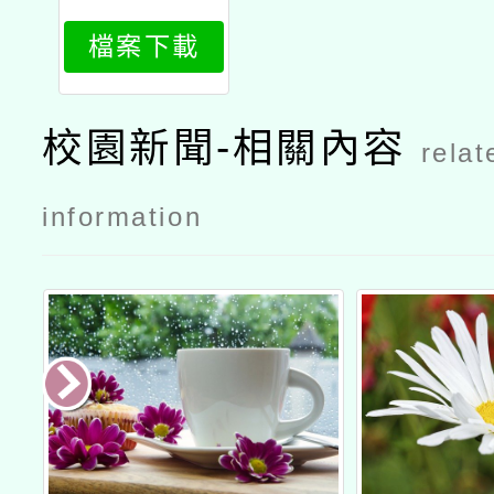
588_attach
檔案下載
1
校園新聞-相關內容
relat
information