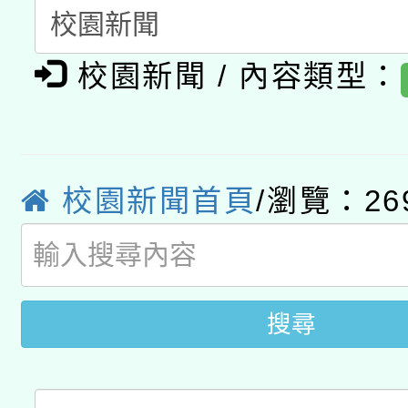
有關大陸委員會函釋公
pilot」
轉知經濟部水利署委託
薪期間赴陸應申請許可
校園新聞 / 內容類型：
115年8月22日(星期六)
業技術研究院辦理「11
2026年桃園地景藝術
桃園市孔廟祈福系列活
用水績優單位及節水達
校園新聞首頁
/瀏覽：26
「2026桃園藝術巡演
開 智慧啟航」
動」
轉知教育部國民及學前
關事宜
國立臺灣師範大學辦理「1
搜尋
年度健康促進學校輔導
業成長研習」實施計畫