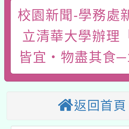
轉知經濟部水利署委託
薪期間赴陸應申請許可
校園新聞-學務處
115年8月22日(星期六)
業技術研究院辦理「11
立清華大學辦理
2026年桃園地景藝術
桃園市孔廟祈福系列活
用水績優單位及節水達
「2026桃園藝術巡演
開 智慧啟航」
皆宜‧物盡其食─1
動」
轉知教育部國民及學前
關事宜
本館辦理115年度閱讀
國立臺灣師範大學辦理「1
科技賦能─人工智慧(AI
暨閱讀推動專業研習
年度健康促進學校輔導
返回首頁
A3數位素養講師名單
礎課程
業成長研習」實施計畫
「數位內容與教學軟體線