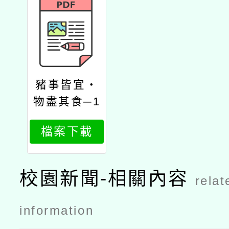
豬事皆宜‧
物盡其食─1
13峨眉客庄
檔案下載
豬料理廚房
教室
校園新聞-相關內容
relat
information