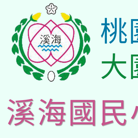
桃
大
溪海國民