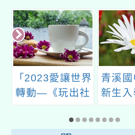
愛讓世界
青溪國中體育班
玩出社
新生入學甄選簡
》議題
章
驗工作