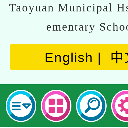
Taoyuan Municipal Hs
ementary Scho
English
中