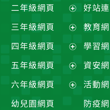
二年級網頁
好站連
開
展
三年級網頁
教育網
選
開
展
單
四年級網頁
學習網
選
開
展
單
五年級網頁
資安網
選
開
展
單
六年級網頁
活動網
選
開
展
單
幼兒園網頁
防疫網
選
開