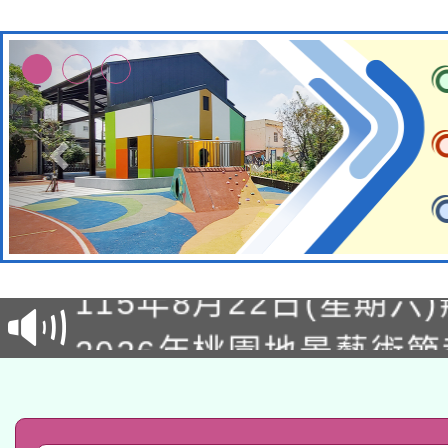
轉知經濟部水利署委託
115年8月22日(星期六)
業技術研究院辦理「11
2026年桃園地景藝術
桃園市孔廟祈福系列活
用水績優單位及節水達
「2026桃園藝術巡演
開 智慧啟航」
動」
轉知教育部國民及學前
關事宜