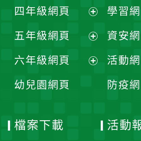
展
單
四年級網頁
學習網
選
開
展
單
五年級網頁
資安網
選
開
展
單
六年級網頁
活動網
選
開
展
單
幼兒園網頁
防疫網
選
開
單
選
檔案下載
活動
單