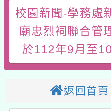
函轉國家教育研究院中心
國立臺灣師範大學辦理「1
校園新聞-學務處
轉知教育部國民及學前
原住民族教育政策研討
年度健康促進學校輔導
廟忠烈祠聯合管
函轉國立臺灣師範大學
新北市政府教育局辦理「
族教育國際趨勢與發展
業成長研習」實施計畫
轉知有關國立成功大學
於112年9月至1
族語言臺北學習中心11
師專業成長研習實施計
教育部國民及學前教育署「
文教學共融平台-教案
「族語學習班」招生簡章
方素養工作坊新北場」
轉知經濟部水利署委託
年度COVID-19疫苗
件」活動簡章
115年8月22日(星期六)
業技術研究院辦理「11
接種對象擴大為「滿6
返回首頁
2026年桃園地景藝術
桃園市孔廟祈福系列活
用水績優單位及節水達
接種之民眾」措施，延長
「2026桃園藝術巡演