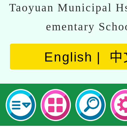
Taoyuan Municipal Hs
ementary Scho
English
中