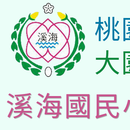
桃
大
溪海國民