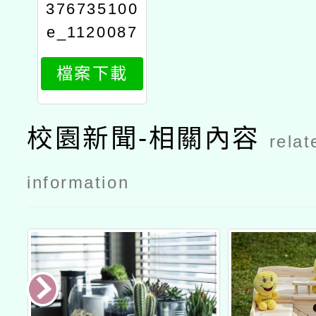
376735100
e_1120087
400_attach
檔案下載
11
校園新聞-相關內容
relat
information