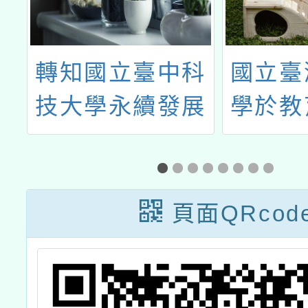
兒
轉知國立臺中科
國立臺
金
技大學永續發展
學於教
市
辦公室訂於113
師平臺
中
年10月11日於雲
師課程
林廉使國小辦理
谷-海
頁面QRcod
「綠生活校園研
能
習」一案