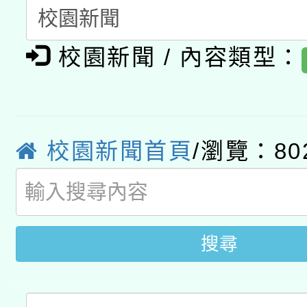
開 智慧啟航」
動」
月28日止
轉知教育部國民及學前
關事宜
校園新聞 / 內容類型：
函轉國家教育研究院中心
國立臺灣師範大學辦理「1
轉知教育部國民及學前
原住民族教育政策研討
年度健康促進學校輔導
函轉國立臺灣師範大學
新北市政府教育局辦理「
族教育國際趨勢與發展
業成長研習」實施計畫
校園新聞首頁
/瀏覽：80
轉知有關國立成功大學
族語言臺北學習中心11
師專業成長研習實施計
教育部國民及學前教育署「
文教學共融平台-教案
「族語學習班」招生簡章
方素養工作坊新北場」
年度COVID-19疫苗
件」活動簡章
搜尋
接種對象擴大為「滿6