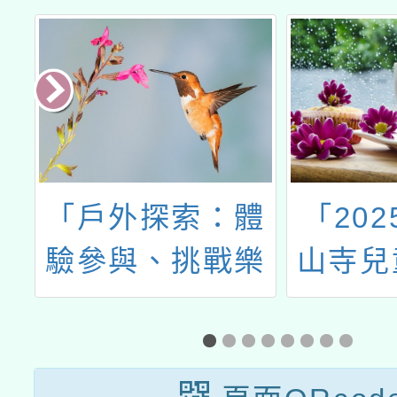
大
「戶外探索：體
「202
學
驗參與、挑戰樂
山寺兒
政
趣、跨域創新計
賽–小
提
畫」-師資增能研
廟宇奇
啟
習活動
簡章