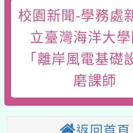
「數位內容與教學軟體線
校園新聞-學務處
有關大陸委員會函釋公
pilot」
立臺灣海洋大學
轉知經濟部水利署委託
薪期間赴陸應申請許可
115年8月22日(星期六)
「離岸風電基礎
業技術研究院辦理「11
2026年桃園地景藝術
桃園市孔廟祈福系列活
用水績優單位及節水達
磨課師
本校115學年度第2次
開 智慧啟航」
動」
適應運動共學行動站研
招甄選結果公告(無人
本館辦理115年度閱讀
招)
返回首頁
科技賦能─人工智慧(AI
暨閱讀推動專業研習