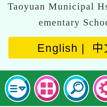
Taoyuan Municipal Hs
ementary Scho
English
中