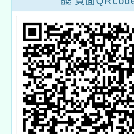
頁面QRcod
術
單、A
識