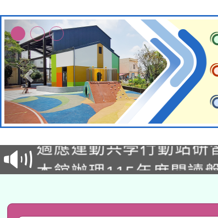
本校115學年度第2次
適應運動共學行動站研
招甄選結果公告(無人
本館辦理115年度閱讀
招)
科技賦能─人工智慧(AI
暨閱讀推動專業研習
A3數位素養講師名單
礎課程