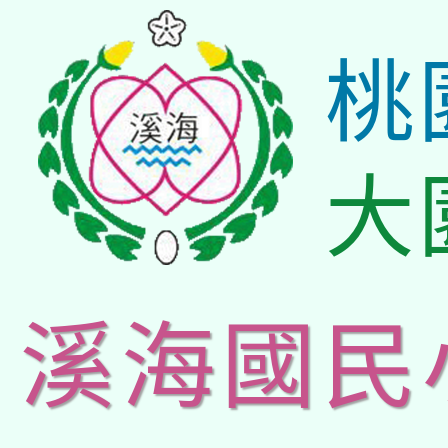
桃
大
溪海國民