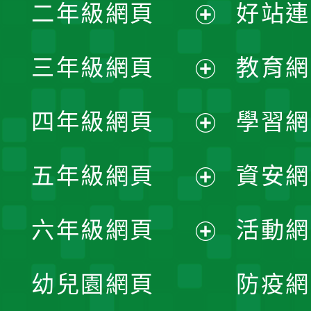
二年級網頁
好站連
開
展
三年級網頁
教育網
選
開
展
單
四年級網頁
學習網
選
開
展
單
五年級網頁
資安網
選
開
展
單
六年級網頁
活動網
選
開
展
單
幼兒園網頁
防疫網
選
開