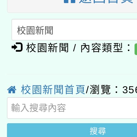
A3數位素養講師名單
礎課程
「數位內容與教學軟體線
有關大陸委員會函釋公
pilot」
校園新聞 / 內容類型：
轉知經濟部水利署委託
薪期間赴陸應申請許可
115年8月22日(星期六)
業技術研究院辦理「11
2026年桃園地景藝術
校園新聞首頁
/瀏覽：35
桃園市孔廟祈福系列活
用水績優單位及節水達
開 智慧啟航」
動」
搜尋