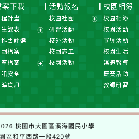
檔案下載
活動報名
校園相簿
課程計畫
校園社團
校園相簿
展
學生課表
研習活動
校園活動
開
展
教科書評選
校外活動
宣導活動
選
開
校園檔案
校園志工
校園生活
單
選
處室檔案
校園活動
媒體報導
單
展
資訊安全
競賽活動
開
宣導資訊
教師研習
選
單
026
桃園市大園區溪海國民小學
大園區和平西路一段420號