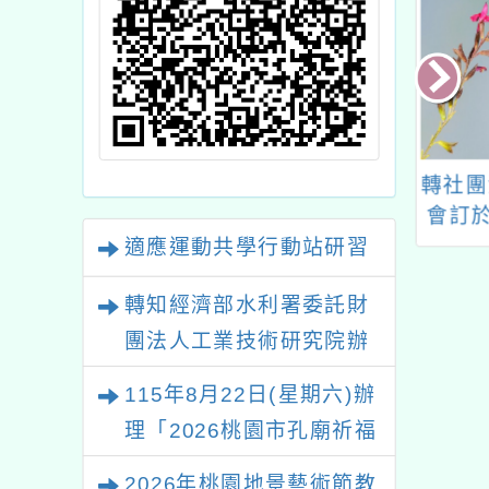
樂動紓壓5招
115年適應運動推廣工
轉社團
作坊－寫作增能
會訂於
(星期
適應運動共學行動站研習
日)
轉知經濟部水利署委託財
園區四
之有w
團法人工業技術研究院辦
食農教
理「115年表揚節約用水
115年8月22日(星期六)辦
績優單位及節水達人選拔
理「2026桃園市孔廟祈福
活動」
系列活動—儒門初開 智慧
2026年桃園地景藝術節教