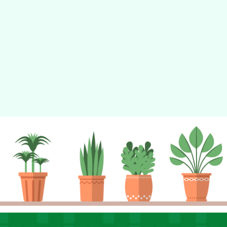
tyc2023
gle、Firefox、Vivaldi、Opera
支援行
 2.5.11
網站語系：zh-TW
eil網站設計工坊
徐嘉裕 Neil hsu