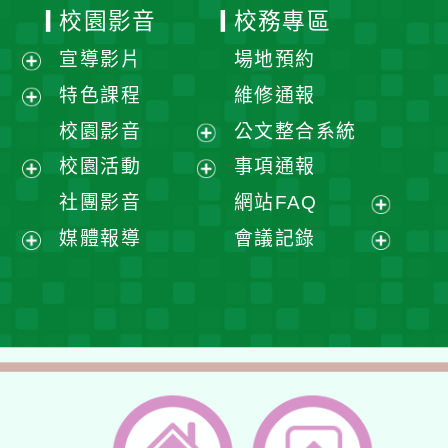
校園影音
校務專區
宣導影片
場地預約
展
特色課程
維修通報
開
展
校園影音
公文整合系統
選
開
展
校園活動
事項通報
單
選
開
展
展
社團影音
網站FAQ
單
選
開
開
展
媒體報導
會議記錄
單
選
選
開
展
展
單
單
選
開
開
單
選
選
單
單