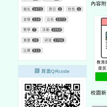
內容
報名
1473
節日
2
特色
1
宣導
114
公告
1572
教學
7
活動
1054
重要
20
研習
1706
比賽
511
教育
度民
頁面QRcode
工作
校園新