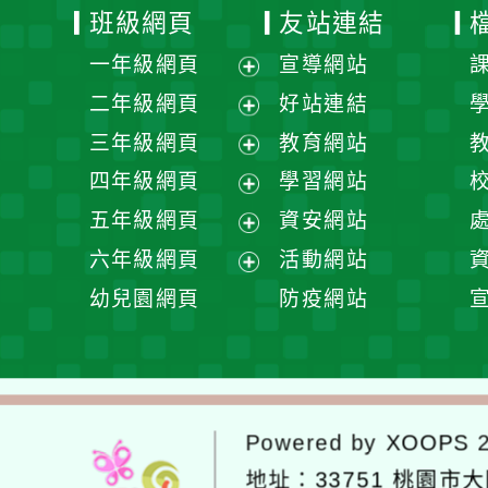
班級網頁
友站連結
一年級網頁
宣導網站
展
二年級網頁
好站連結
開
展
三年級網頁
教育網站
選
開
展
四年級網頁
學習網站
單
選
開
展
五年級網頁
資安網站
單
選
開
展
六年級網頁
活動網站
單
選
開
展
幼兒園網頁
防疫網站
單
選
開
單
選
單
Powered by
XOOPS
2
地址：
33751 桃園市