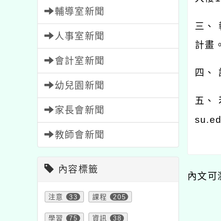
輔導室新聞
三、
人事室新聞
計畫
會計室新聞
四、
幼兒園新聞
五、 
家長會新聞
su.e
教師會新聞
內容標籤
內文可
注意
33
課程
205
學習
75
資訊
38