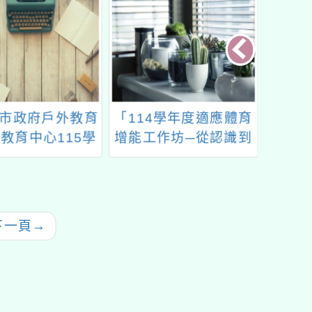
市政府戶外教育
「114學年度適應體育
202
教育中心115學
增能工作坊─從認識到
業工作人員遴選
實踐：打造共融視野的
施計畫」1份
適應體育教學力」
下一頁
→