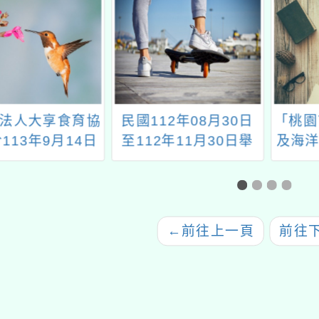
法人大享食育協
民國112年08月30日
「桃園
113年9月14日
至112年11月30日舉
及海洋
六)至15日(星期
辦《襪！我們不一樣》
年度專
假臺北市松菸文創
反霸凌月活動
實
號倉庫舉辦「食
ay－學校午餐與
←
前往上一頁
前往
育博覽會」活動