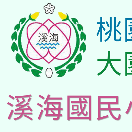
桃
大
溪海國民