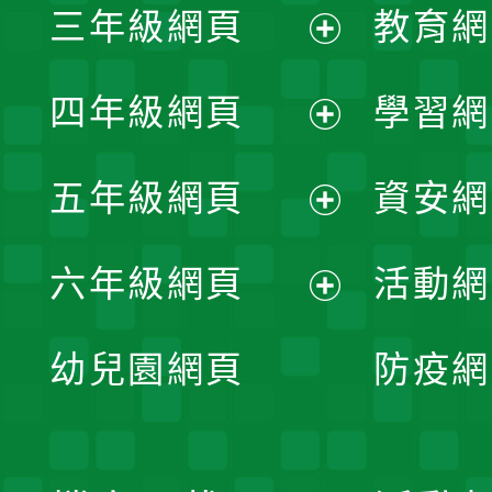
三年級網頁
教育網
選
開
展
單
四年級網頁
學習網
選
開
展
單
五年級網頁
資安網
選
開
展
單
六年級網頁
活動網
選
開
展
單
幼兒園網頁
防疫網
選
開
單
選