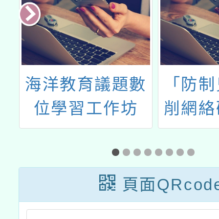
府
海洋教育議題數
「防制
島
位學習工作坊
削網絡
冰
北區報
頁面QRcod