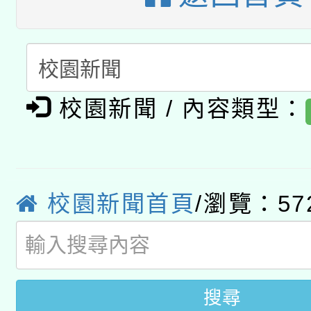
開 智慧啟航」
動」
月28日止
轉知教育部國民及學前
關事宜
函轉國家教育研究院中心
國立臺灣師範大學辦理「1
轉知教育部國民及學前
原住民族教育政策研討
年度健康促進學校輔導
校園新聞 / 內容類型：
函轉國立臺灣師範大學
新北市政府教育局辦理「
族教育國際趨勢與發展
業成長研習」實施計畫
轉知有關國立成功大學
族語言臺北學習中心11
師專業成長研習實施計
教育部國民及學前教育署「
校園新聞首頁
/瀏覽：57
文教學共融平台-教案
「族語學習班」招生簡章
方素養工作坊新北場」
年度COVID-19疫苗
件」活動簡章
接種對象擴大為「滿6
搜尋