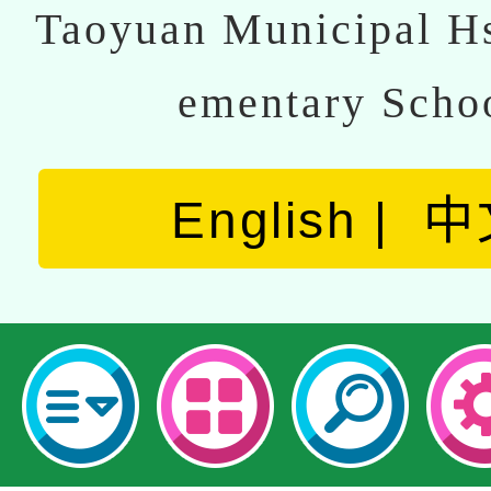
Taoyuan Municipal Hs
ementary Scho
English
中