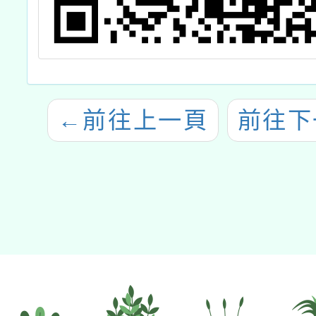
←
前往上一頁
前往下