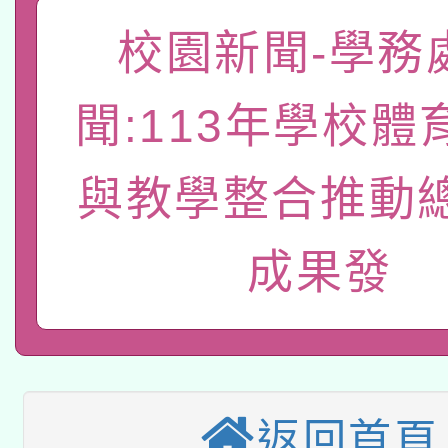
函轉國家教育研究院中心
國立臺灣師範大學辦理「1
校園新聞-學務
轉知教育部國民及學前
原住民族教育政策研討
年度健康促進學校輔導
聞:113年學校體
函轉國立臺灣師範大學
新北市政府教育局辦理「
族教育國際趨勢與發展
業成長研習」實施計畫
轉知有關國立成功大學
與教學整合推動
族語言臺北學習中心11
師專業成長研習實施計
教育部國民及學前教育署「
文教學共融平台-教案
「族語學習班」招生簡章
方素養工作坊新北場」
成果發
轉知經濟部水利署委託
年度COVID-19疫苗
件」活動簡章
115年8月22日(星期六)
業技術研究院辦理「11
接種對象擴大為「滿6
2026年桃園地景藝術
桃園市孔廟祈福系列活
用水績優單位及節水達
接種之民眾」措施，延長
返回首頁
「2026桃園藝術巡演