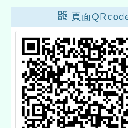
訓
車文教基金會辦
活動」
理及台電電幻一
頁面QRcod
號所共同辦理
【SEED永續綠
能未來式-教師研
習營】