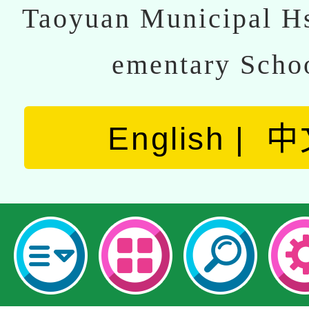
Taoyuan Municipal Hs
ementary Scho
English
中