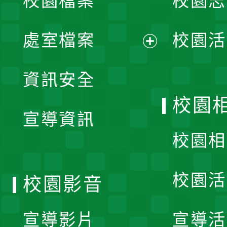
校園檔案
校園志
選
單
處室檔案
校園活
展
資訊安全
開
校園
宣導資訊
選
校園相
單
校園活
校園影音
宣導影片
宣導活