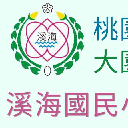
桃
大
溪海國民