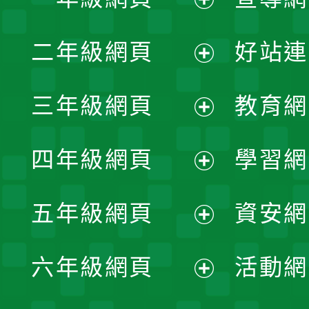
展
二年級網頁
好站連
開
展
三年級網頁
教育網
選
開
展
單
四年級網頁
學習網
選
開
展
單
五年級網頁
資安網
選
開
展
單
六年級網頁
活動網
選
開
展