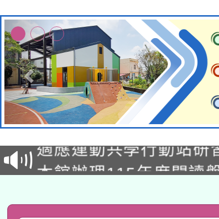
本校115學年度第2次
適應運動共學行動站研
招甄選結果公告(無人
本館辦理115年度閱讀
招)
科技賦能─人工智慧(AI
暨閱讀推動專業研習
A3數位素養講師名單
礎課程