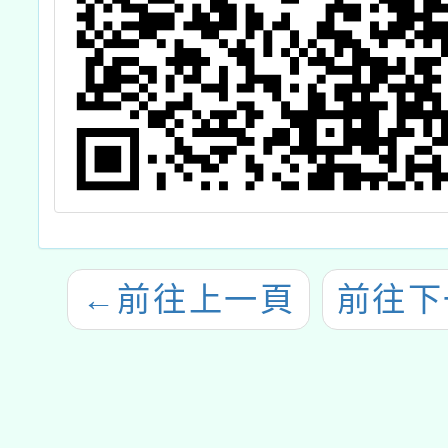
←
前往上一頁
前往下