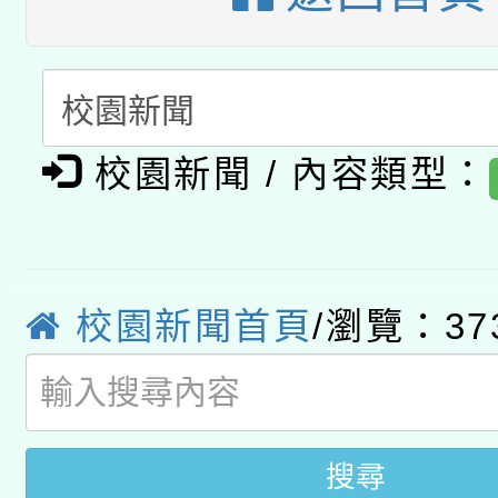
A3數位素養講師名單
礎課程
「數位內容與教學軟體線
有關大陸委員會函釋公
pilot」
校園新聞 / 內容類型：
轉知經濟部水利署委託
薪期間赴陸應申請許可
115年8月22日(星期六)
業技術研究院辦理「11
2026年桃園地景藝術
校園新聞首頁
/瀏覽：37
桃園市孔廟祈福系列活
用水績優單位及節水達
開 智慧啟航」
動」
搜尋