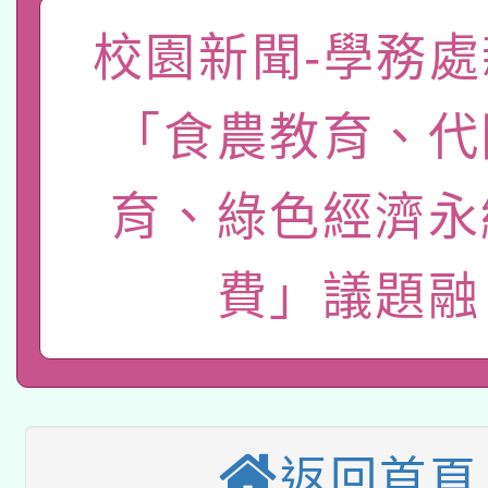
「數位內容與教學軟體線
校園新聞-學務處
有關大陸委員會函釋公
pilot」
「食農教育、代
轉知經濟部水利署委託
薪期間赴陸應申請許可
115年8月22日(星期六)
育、綠色經濟永
業技術研究院辦理「11
2026年桃園地景藝術
桃園市孔廟祈福系列活
用水績優單位及節水達
費」議題融
本校115學年度第2次
開 智慧啟航」
動」
適應運動共學行動站研
招甄選結果公告(無人
本館辦理115年度閱讀
招)
返回首頁
科技賦能─人工智慧(AI
暨閱讀推動專業研習