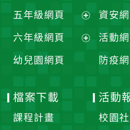
展
單
五年級網頁
資安網
選
開
展
單
六年級網頁
活動網
選
開
展
單
幼兒園網頁
防疫網
選
開
單
選
檔案下載
活動
單
課程計畫
校園社