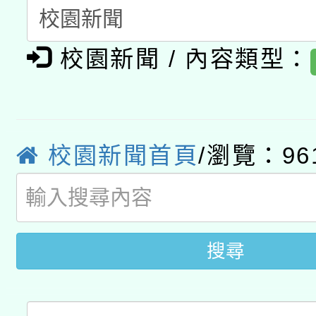
A3數位素養講師名單
礎課程
校園新聞 / 內容類型：
「數位內容與教學軟體線
有關大陸委員會函釋公
pilot」
轉知經濟部水利署委託
薪期間赴陸應申請許可
校園新聞首頁
/瀏覽：96
115年8月22日(星期六)
業技術研究院辦理「11
2026年桃園地景藝術
桃園市孔廟祈福系列活
用水績優單位及節水達
開 智慧啟航」
搜尋
動」