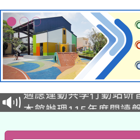
本校115學年度第2次
適應運動共學行動站研
招甄選結果公告(無人
本館辦理115年度閱讀
招)
科技賦能─人工智慧(AI
暨閱讀推動專業研習
A3數位素養講師名單
礎課程