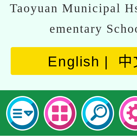
Taoyuan Municipal Hs
ementary Scho
English
中