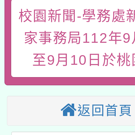
「數位內容與教學軟體線
校園新聞-學務處
有關大陸委員會函釋公
pilot」
家事務局112年9
轉知經濟部水利署委託
薪期間赴陸應申請許可
115年8月22日(星期六)
至9月10日於桃
業技術研究院辦理「11
2026年桃園地景藝術
桃園市孔廟祈福系列活
用水績優單位及節水達
本校115學年度第2次
開 智慧啟航」
動」
適應運動共學行動站研
招甄選結果公告(無人
返回首頁
本館辦理115年度閱讀
招)
科技賦能─人工智慧(AI
暨閱讀推動專業研習