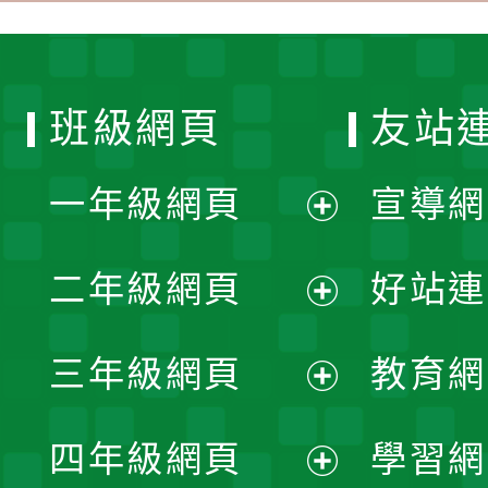
班級網頁
友站
一年級網頁
宣導網
展
二年級網頁
好站連
開
展
三年級網頁
教育網
選
開
展
單
四年級網頁
學習網
選
開