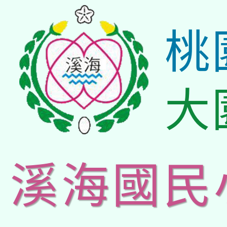
桃
大
溪海國民