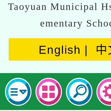
Taoyuan Municipal Hs
ementary Scho
English
中