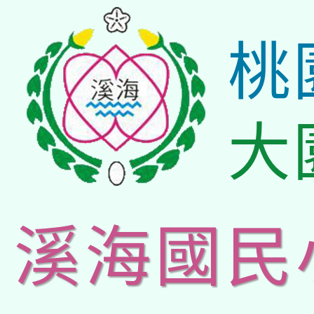
桃
大
溪海國民