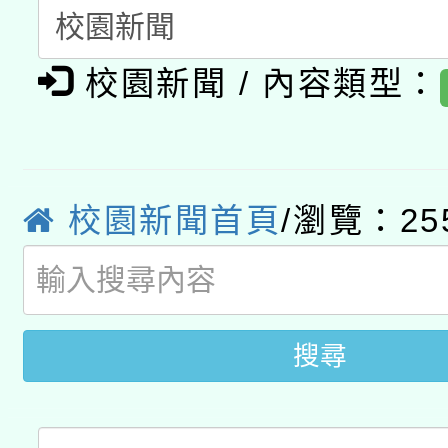
開 智慧啟航」
動」
月28日止
轉知教育部國民及學前
關事宜
校園新聞 / 內容類型：
函轉國家教育研究院中心
國立臺灣師範大學辦理「1
轉知教育部國民及學前
原住民族教育政策研討
年度健康促進學校輔導
函轉國立臺灣師範大學
新北市政府教育局辦理「
族教育國際趨勢與發展
業成長研習」實施計畫
校園新聞首頁
/瀏覽：25
轉知有關國立成功大學
族語言臺北學習中心11
師專業成長研習實施計
教育部國民及學前教育署「
文教學共融平台-教案
「族語學習班」招生簡章
方素養工作坊新北場」
年度COVID-19疫苗
件」活動簡章
搜尋
接種對象擴大為「滿6