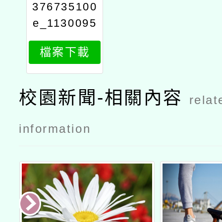
376735100
e_1130095
667_attach
檔案下載
1
校園新聞-相關內容
relat
information