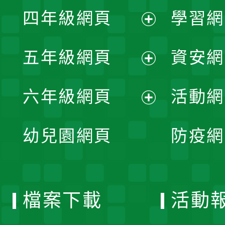
展
單
四年級網頁
學習網
選
開
展
單
五年級網頁
資安網
選
開
展
單
六年級網頁
活動網
選
開
展
單
幼兒園網頁
防疫網
選
開
單
選
檔案下載
活動
單