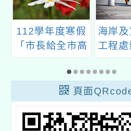
壯
112學年度寒假
海岸及
「市長給全市高
工程處
國中小學生家長
海相遇2
的一封信」一案
海洋日
活動
頁面QRcod