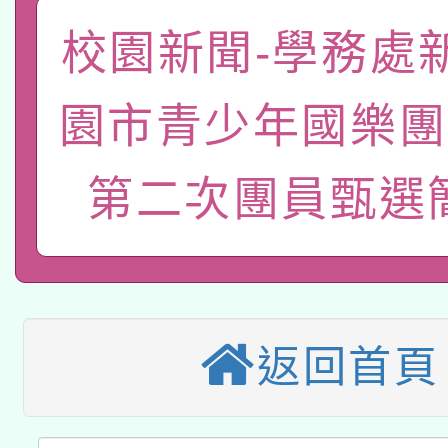
函轉國家教育研究院中心
國立臺灣師範大學辦理「1
校園新聞-學務處
轉知教育部國民及學前
原住民族教育政策研討
年度健康促進學校輔導
園市青少年國樂團
函轉國立臺灣師範大學
新北市政府教育局辦理「
族教育國際趨勢與發展
業成長研習」實施計畫
轉知有關國立成功大學
第二次團員甄選
族語言臺北學習中心11
師專業成長研習實施計
教育部國民及學前教育署「
文教學共融平台-教案
「族語學習班」招生簡章
方素養工作坊新北場」
轉知經濟部水利署委託
年度COVID-19疫苗
件」活動簡章
115年8月22日(星期六)
業技術研究院辦理「11
接種對象擴大為「滿6
返回首頁
2026年桃園地景藝術
桃園市孔廟祈福系列活
用水績優單位及節水達
接種之民眾」措施，延長
「2026桃園藝術巡演