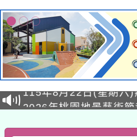
轉知經濟部水利署委託
115年8月22日(星期六)
業技術研究院辦理「11
2026年桃園地景藝術
桃園市孔廟祈福系列活
用水績優單位及節水達
「2026桃園藝術巡演
開 智慧啟航」
動」
轉知教育部國民及學前
關事宜