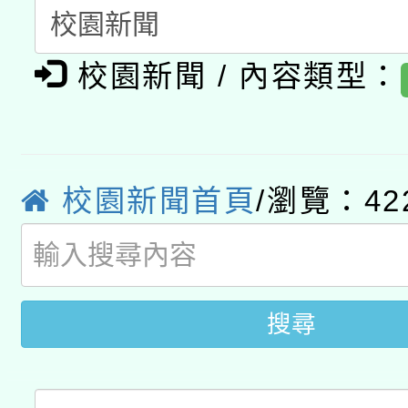
A3數位素養講師名單
礎課程
「數位內容與教學軟體線
校園新聞 / 內容類型：
有關大陸委員會函釋公
pilot」
轉知經濟部水利署委託
薪期間赴陸應申請許可
115年8月22日(星期六)
校園新聞首頁
/瀏覽：42
業技術研究院辦理「11
2026年桃園地景藝術
桃園市孔廟祈福系列活
用水績優單位及節水達
開 智慧啟航」
動」
搜尋