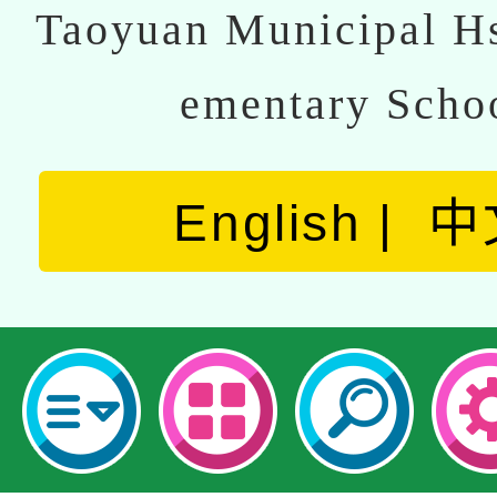
Taoyuan Municipal Hs
ementary Scho
English
中