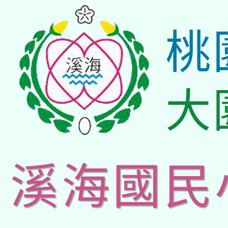
桃
大
溪海國民