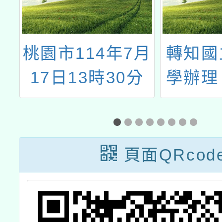
月
轉知國立臺北大
2025
分
學辦理「第二期
日-臺
飲食養身與食品
性
保健應用班」課
防
程
頁面QRcod
實
避