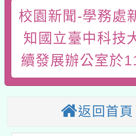
「數位內容與教學軟體線
校園新聞-學務處
有關大陸委員會函釋公
pilot」
轉知經濟部水利署委託
知國立臺中科技
薪期間赴陸應申請許可
115年8月22日(星期六)
業技術研究院辦理「11
續發展辦公室於11
2026年桃園地景藝術
桃園市孔廟祈福系列活
用水績優單位及節水達
本校115學年度第2次
開 智慧啟航」
動」
適應運動共學行動站研
招甄選結果公告(無人
返回首頁
本館辦理115年度閱讀
招)
科技賦能─人工智慧(AI
暨閱讀推動專業研習