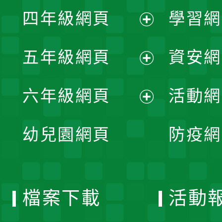
展
單
四年級網頁
學習網
選
開
展
單
五年級網頁
資安網
選
開
展
單
六年級網頁
活動網
選
開
展
單
幼兒園網頁
防疫網
選
開
單
選
檔案下載
活動
單