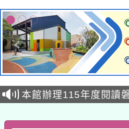
本校115學年度第2次
適應運動共學行動站研
招甄選結果公告(無人
本館辦理115年度閱讀
招)
科技賦能─人工智慧(AI
暨閱讀推動專業研習
A3數位素養講師名單
礎課程