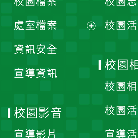
校園檔案
校園志
選
單
處室檔案
校園活
展
資訊安全
開
校園
宣導資訊
選
校園相
單
校園活
校園影音
宣導影片
宣導活