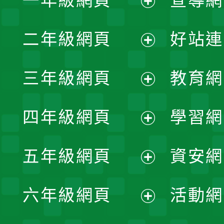
一年級網頁
宣導網
展
二年級網頁
好站連
開
展
三年級網頁
教育網
選
開
展
單
四年級網頁
學習網
選
開
展
單
五年級網頁
資安網
選
開
展
單
六年級網頁
活動網
選
開
展