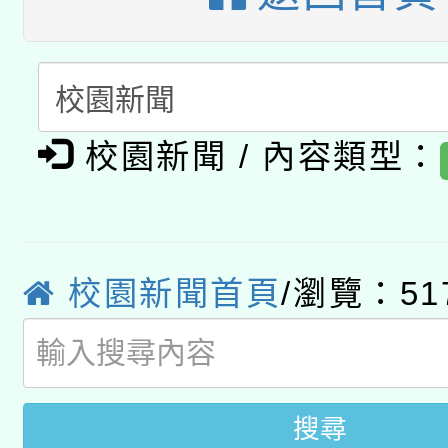
A3數位素養講師名單
礎課程
「數位內容與教學軟體線
有關大陸委員會函釋公
pilot」
校園新聞 / 內容類型：
轉知經濟部水利署委託
薪期間赴陸應申請許可
115年8月22日(星期六)
業技術研究院辦理「11
2026年桃園地景藝術
桃園市孔廟祈福系列活
用水績優單位及節水達
校園新聞首頁
/瀏覽：51
開 智慧啟航」
動」
搜尋