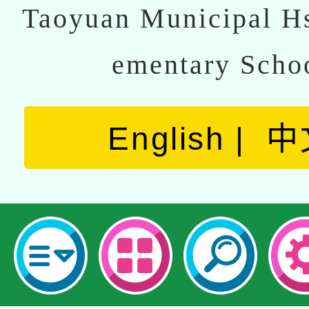
Taoyuan Municipal Hs
ementary Scho
English
中