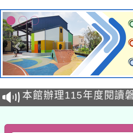
本校115學年度第2次
適應運動共學行動站研
招甄選結果公告(無人
本館辦理115年度閱讀
招)
科技賦能─人工智慧(AI
暨閱讀推動專業研習
A3數位素養講師名單
礎課程