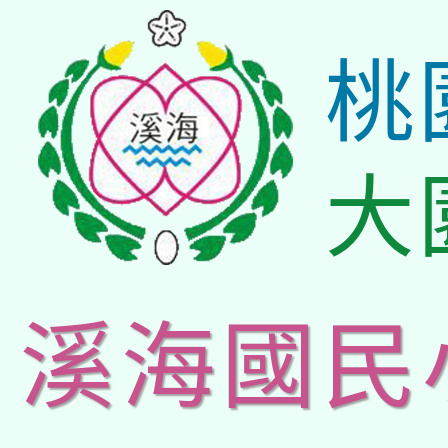
桃
大
溪海國民