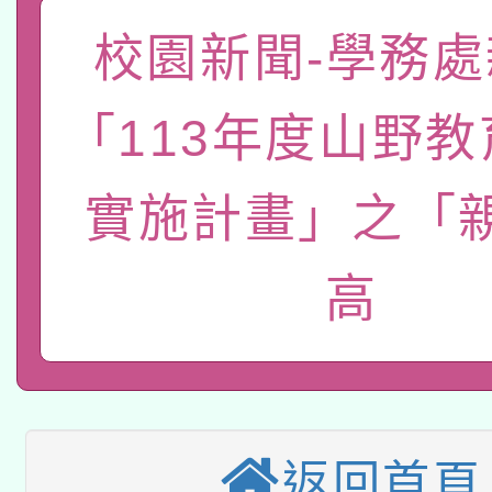
「數位內容與教學軟體線
校園新聞-學務處
有關大陸委員會函釋公
pilot」
轉知經濟部水利署委託
薪期間赴陸應申請許可
「113年度山野
115年8月22日(星期六)
業技術研究院辦理「11
實施計畫」之「
2026年桃園地景藝術
桃園市孔廟祈福系列活
用水績優單位及節水達
本校115學年度第2次
高
開 智慧啟航」
動」
適應運動共學行動站研
招甄選結果公告(無人
本館辦理115年度閱讀
招)
科技賦能─人工智慧(AI
暨閱讀推動專業研習
返回首頁