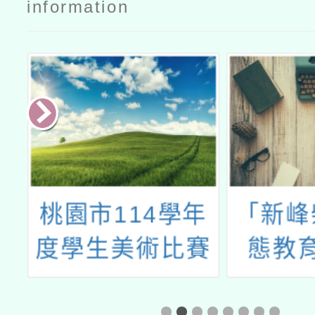
information
育
桃園市114學年
「新峰
錄
度學生美術比賽
態教
實施要點1份
心」辦