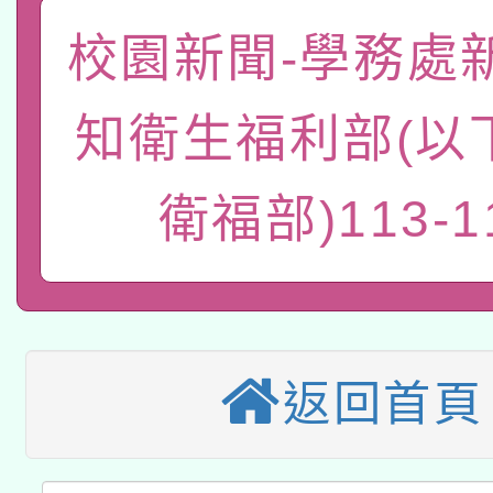
「數位內容與教學軟體線
校園新聞-學務處
有關大陸委員會函釋公
pilot」
知衛生福利部(以
轉知經濟部水利署委託
薪期間赴陸應申請許可
115年8月22日(星期六)
衛福部)113-1
業技術研究院辦理「11
2026年桃園地景藝術
桃園市孔廟祈福系列活
用水績優單位及節水達
本校115學年度第2次
開 智慧啟航」
動」
適應運動共學行動站研
招甄選結果公告(無人
返回首頁
本館辦理115年度閱讀
招)
科技賦能─人工智慧(AI
暨閱讀推動專業研習