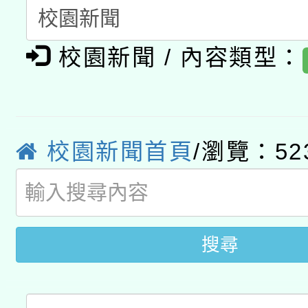
A3數位素養講師名單
礎課程
校園新聞 / 內容類型：
「數位內容與教學軟體線
有關大陸委員會函釋公
pilot」
轉知經濟部水利署委託
薪期間赴陸應申請許可
校園新聞首頁
/瀏覽：52
115年8月22日(星期六)
業技術研究院辦理「11
2026年桃園地景藝術
桃園市孔廟祈福系列活
用水績優單位及節水達
開 智慧啟航」
動」
搜尋