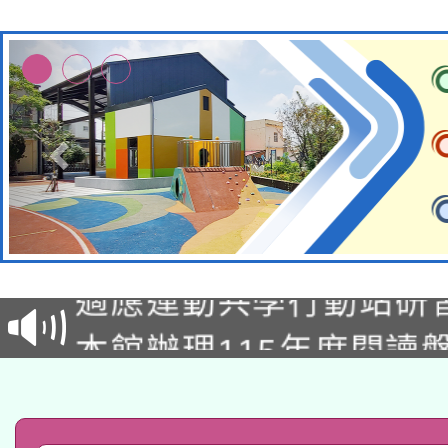
本校115學年度第2次
適應運動共學行動站研
招甄選結果公告(無人
本館辦理115年度閱讀
招)
科技賦能─人工智慧(AI
暨閱讀推動專業研習
A3數位素養講師名單
礎課程