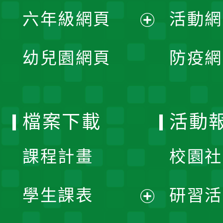
展
單
六年級網頁
活動網
選
開
展
單
幼兒園網頁
防疫網
選
開
單
選
檔案下載
活動
單
課程計畫
校園社
學生課表
研習活
展