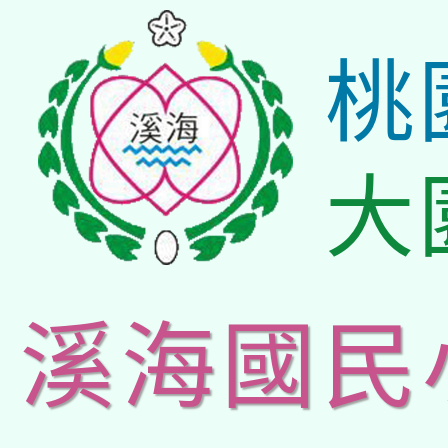
桃
大
溪海國民