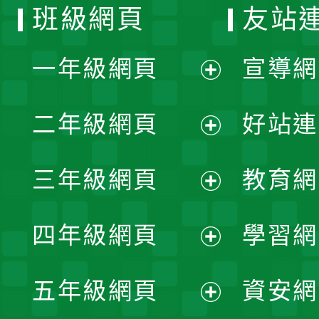
班級網頁
友站
一年級網頁
宣導網
展
二年級網頁
好站連
開
展
三年級網頁
教育網
選
開
展
單
四年級網頁
學習網
選
開
展
單
五年級網頁
資安網
選
開