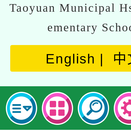
Taoyuan Municipal Hs
ementary Scho
English
中