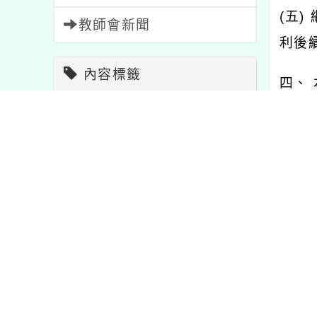
(五)
教師會新聞
利後
內容標籤
四、
研習
1706
特色
1
五、
報名
1473
注意
33
辦人員
u202
課程
205
宣導
114
重要
20
教學
7
比賽
511
資訊
38
節日
2
內文可
活動
1054
公告
1572
學習
75