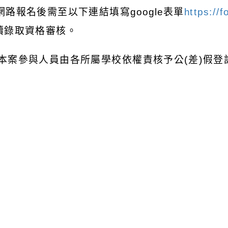
 網路報名後需至以下連結填寫google表單
https:/
續錄取資格審核。
 本案參與人員由各所屬學校依權責核予公(差)假登
 計畫詳細內容請參閱附件報名簡章，旨案如有相
詹小姐、盧小姐或黃小姐詢問，電話：(04)2221-3
4@gm.ntus.edu.tw。
瀏覽群組：
註冊會員
訪客