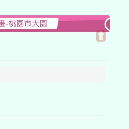
畫-桃園市大園
開
啟
上
方
區
塊