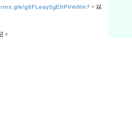
/forms.gle/g6FLeay5gEhPVmNm7
，以
記。
關疑問，請逕洽國立臺灣體育運動大學承
108分機3422，電子郵件信箱：mted