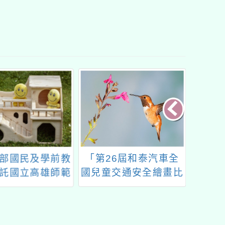
26屆和泰汽車全
「第十一屆蘭陽文學獎
113
交通安全繪畫比
－帶你回宜蘭」徵文簡
教學整
活動訊息一案
章、附件及海報電子檔
各1份