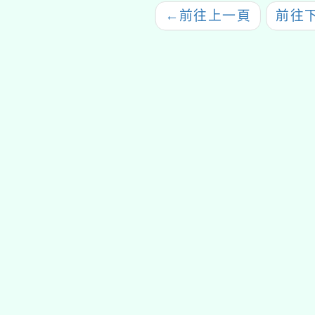
教育』專題演講活動」
←
前往上一頁
前往