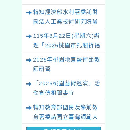
轉知經濟部水利署委託財
團法人工業技術研究院辦
理「115年表揚節約用水
115年8月22日(星期六)辦
績優單位及節水達人選拔
理「2026桃園市孔廟祈福
活動」
系列活動—儒門初開 智慧
2026年桃園地景藝術節教
啟航」
師研習
「2026桃園藝術巡演」活
動宣傳相關事宜
轉知教育部國民及學前教
育署委請國立臺灣師範大
學辦理「114至115年度