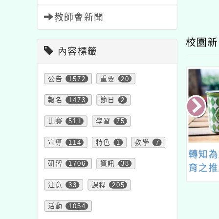
教師會新聞
校園新
內容標籤
公告
1572
重要
20
報名
1473
節日
2
比賽
511
學習
75
宣導
114
特色
1
教學
7
4兒童人權X反霸凌
轉知為加強動物保護教
大溪
研習
1706
資訊
38
師工作坊」課程
育之推廣，教育部國民
(以下
名簡章乙份
及學前教育署委託國立
113
注意
33
課程
205
臺中教育大學編纂《動
教
活動
1054
物保護教育-同伴動