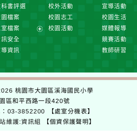
開
展
教科書評選
校外活動
宣導活動
選
開
校園檔案
校園志工
校園生活
單
選
處室檔案
校園活動
媒體報導
單
展
資訊安全
競賽活動
開
宣導資訊
教師研習
選
單
026
桃園市大園區溪海國民小學
大園區和平西路一段420號
：03-3852200
【處室分機表】
站維護:資訊組
【個資保護聲明】