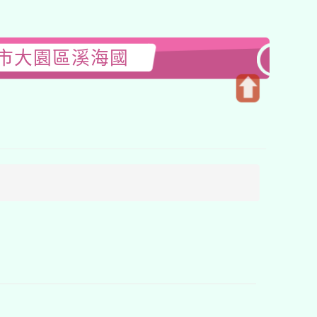
園市大園區溪海國
開
啟
上
方
區
塊