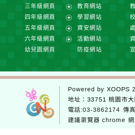
開
展
三年級網頁
教育網站
選
開
展
四年級網頁
學習網站
單
選
開
展
五年級網頁
資安網站
單
選
開
展
六年級網頁
活動網站
單
選
開
展
幼兒園網頁
防疫網站
單
選
開
單
選
單
Powered by
XOOPS
2
地址：
33751 桃園市
電話:03-3862174
傳真
建議瀏覽器 chrome
網
網站設計：