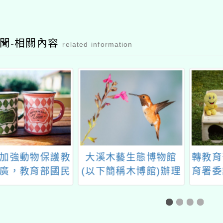
聞-相關內容
related information
木藝生態博物館
轉教育部國民及學前教
「第
簡稱木博館)辦理
育署委託國立高雄師範
國兒童
年度木藝教賞析與
大學辦理「校園性教育
賽」
案研習一案
（含性傳染病防治）計
畫」之「家長『全面性