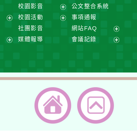
開
展
校園影音
公文整合系統
選
開
展
校園活動
事項通報
單
選
開
展
展
社團影音
網站FAQ
單
選
開
開
展
媒體報導
會議記錄
單
選
選
開
展
展
單
單
選
開
開
單
選
選
單
單
返回首頁
返回頂端