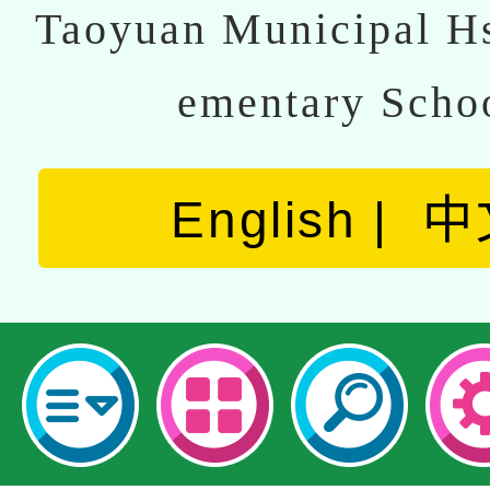
Taoyuan Municipal Hs
ementary Scho
English
中