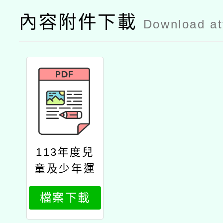
內容附件下載
Download a
113年度兒
童及少年運
動教練知能
檔案下載
（試辦）研
習課程