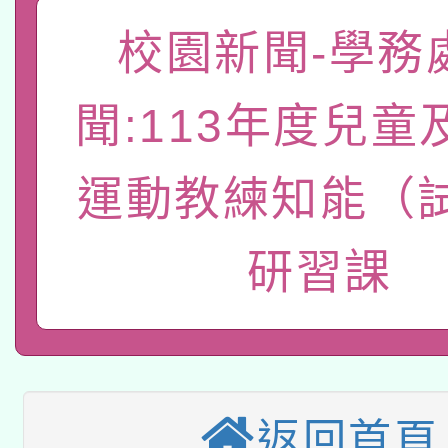
「數位內容與教學軟體線
校園新聞-學務
有關大陸委員會函釋公
pilot」
聞:113年度兒童
轉知經濟部水利署委託
薪期間赴陸應申請許可
115年8月22日(星期六)
業技術研究院辦理「11
運動教練知能（
2026年桃園地景藝術
桃園市孔廟祈福系列活
用水績優單位及節水達
研習課
本校115學年度第2次
開 智慧啟航」
動」
適應運動共學行動站研
招甄選結果公告(無人
本館辦理115年度閱讀
招)
返回首頁
科技賦能─人工智慧(AI
暨閱讀推動專業研習