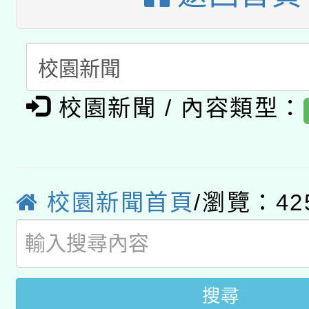
A3數位素養講師名單
礎課程
「數位內容與教學軟體線
有關大陸委員會函釋公
pilot」
校園新聞 / 內容類型：
轉知經濟部水利署委託
薪期間赴陸應申請許可
115年8月22日(星期六)
業技術研究院辦理「11
2026年桃園地景藝術
桃園市孔廟祈福系列活
校園新聞首頁
/瀏覽：42
用水績優單位及節水達
開 智慧啟航」
動」
搜尋