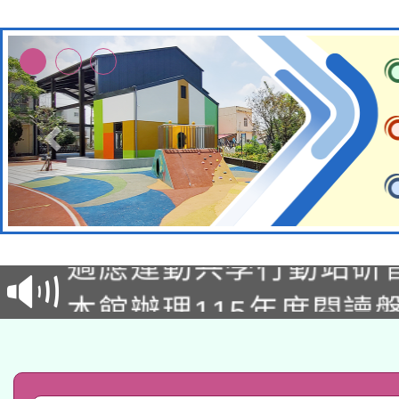
本校115學年度第2次
適應運動共學行動站研
招甄選結果公告(無人
本館辦理115年度閱讀
招)
科技賦能─人工智慧(AI
暨閱讀推動專業研習
A3數位素養講師名單
礎課程