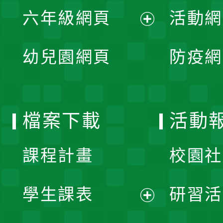
展
單
六年級網頁
活動網
選
開
展
單
幼兒園網頁
防疫網
選
開
單
選
檔案下載
活動
單
課程計畫
校園社
學生課表
研習活
展