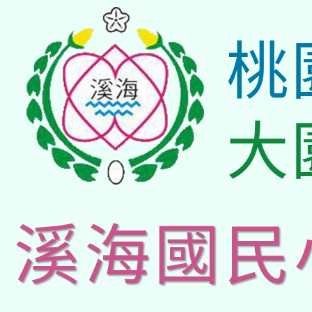
桃
大
溪海國民