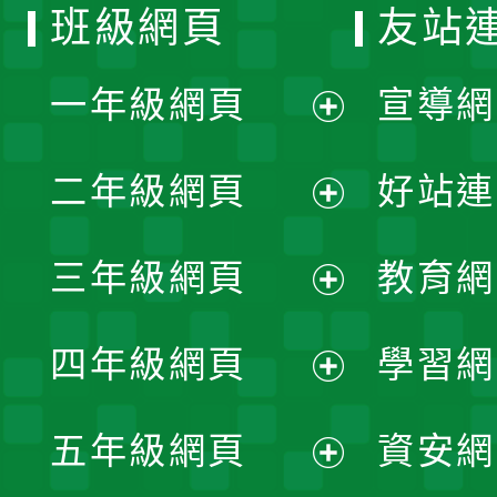
班級網頁
友站
一年級網頁
宣導網
展
二年級網頁
好站連
開
展
三年級網頁
教育網
選
開
展
單
四年級網頁
學習網
選
開
展
單
五年級網頁
資安網
選
開