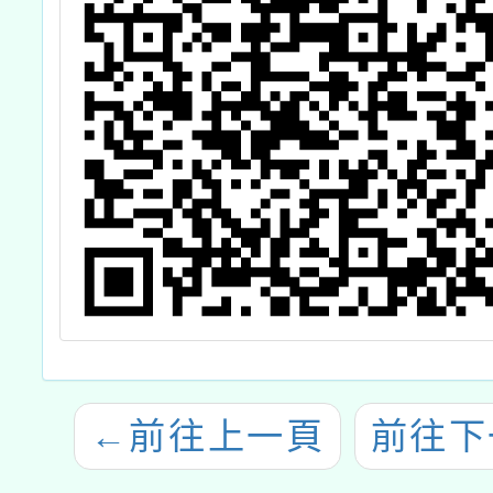
←
前往上一頁
前往下