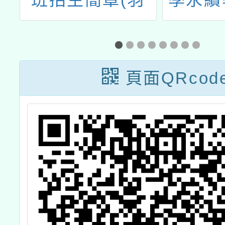
程
球)
「環境
領人
程」第1
頁面QRcod
課程