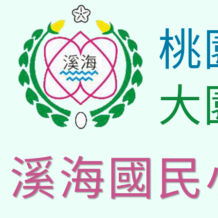
桃
大
溪海國民