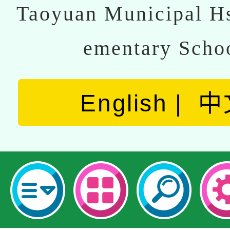
Taoyuan Municipal Hs
ementary Scho
English
中