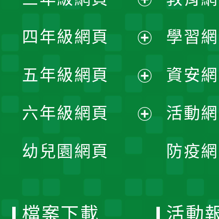
選
開
展
單
四年級網頁
學習網
選
開
展
單
五年級網頁
資安網
選
開
展
單
六年級網頁
活動網
選
開
展
單
幼兒園網頁
防疫網
選
開
單
選
檔案下載
活動