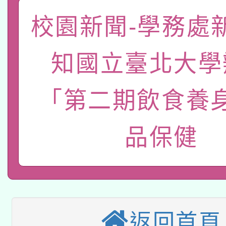
「數位內容與教學軟體線
校園新聞-學務處
有關大陸委員會函釋公
pilot」
知國立臺北大學
轉知經濟部水利署委託
薪期間赴陸應申請許可
115年8月22日(星期六)
「第二期飲食養
業技術研究院辦理「11
2026年桃園地景藝術
桃園市孔廟祈福系列活
用水績優單位及節水達
品保健
本校115學年度第2次
開 智慧啟航」
動」
適應運動共學行動站研
招甄選結果公告(無人
本館辦理115年度閱讀
招)
返回首頁
科技賦能─人工智慧(AI
暨閱讀推動專業研習