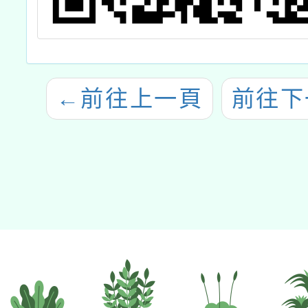
←
前往上一頁
前往下