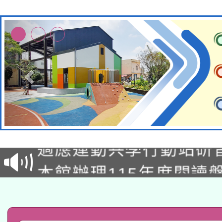
本校115學年度第2次
適應運動共學行動站研
招甄選結果公告(無人
本館辦理115年度閱讀
招)
科技賦能─人工智慧(AI
暨閱讀推動專業研習
A3數位素養講師名單
礎課程