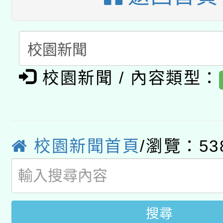
A3數位素養講師名單
礎課程
「數位內容與教學軟體線
有關大陸委員會函釋公
pilot」
校園新聞 / 內容類型：
轉知經濟部水利署委託
薪期間赴陸應申請許可
115年8月22日(星期六)
業技術研究院辦理「11
2026年桃園地景藝術
校園新聞首頁
/瀏覽：53
桃園市孔廟祈福系列活
用水績優單位及節水達
開 智慧啟航」
動」
搜尋