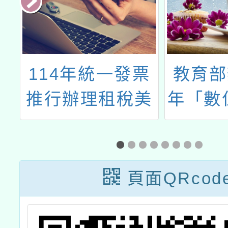
志
114年統一發票
教育部
心
推行辦理租稅美
年「數
播
術創作競賽海報
別暴力
及活動辦法各1
音暨海
份
賽
頁面QRcod