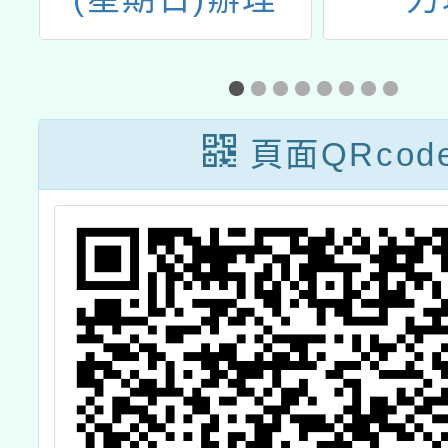
展
「2024桃園市孔
廟硃砂祈福許願
活動-紙願聰敏」
頁面QRcod