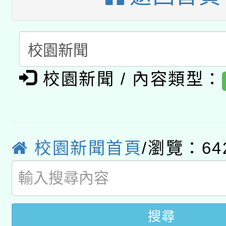
A3數位素養講師名單
礎課程
「數位內容與教學軟體線
有關大陸委員會函釋公
pilot」
校園新聞 / 內容類型：
轉知經濟部水利署委託
薪期間赴陸應申請許可
115年8月22日(星期六)
業技術研究院辦理「11
2026年桃園地景藝術
桃園市孔廟祈福系列活
校園新聞首頁
/瀏覽：64
用水績優單位及節水達
開 智慧啟航」
動」
搜尋