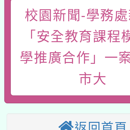
「數位內容與教學軟體線
校園新聞-學務處
有關大陸委員會函釋公
pilot」
「安全教育課程
轉知經濟部水利署委託
薪期間赴陸應申請許可
115年8月22日(星期六)
業技術研究院辦理「11
學推廣合作」一案
2026年桃園地景藝術
桃園市孔廟祈福系列活
用水績優單位及節水達
市大
本校115學年度第2次
開 智慧啟航」
動」
適應運動共學行動站研
招甄選結果公告(無人
本館辦理115年度閱讀
招)
科技賦能─人工智慧(AI
返回首頁
暨閱讀推動專業研習