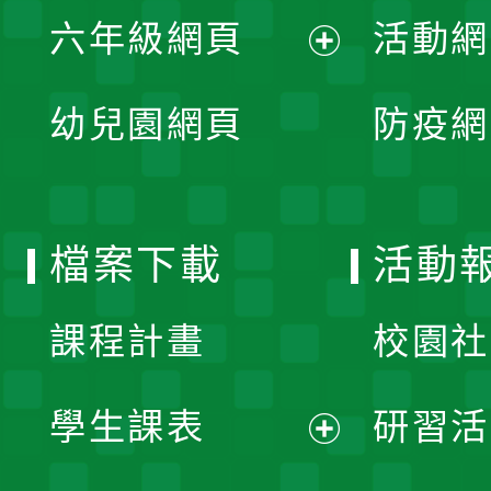
展
單
六年級網頁
活動網
選
開
展
單
幼兒園網頁
防疫網
選
開
單
選
檔案下載
活動
單
課程計畫
校園社
學生課表
研習活
展