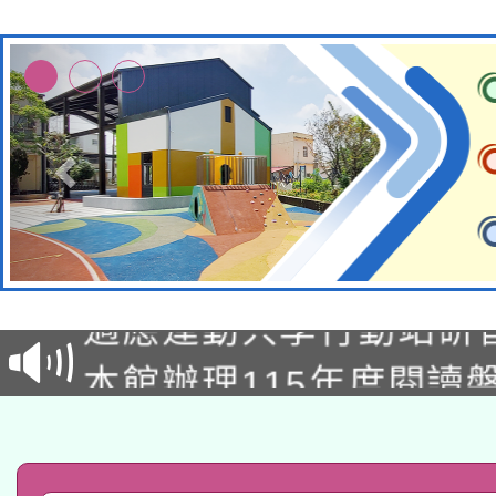
本校115學年度第2次
適應運動共學行動站研
招甄選結果公告(無人
本館辦理115年度閱讀
招)
科技賦能─人工智慧(AI
暨閱讀推動專業研習
A3數位素養講師名單
礎課程