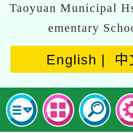
Taoyuan Municipal Hs
ementary Scho
English
中