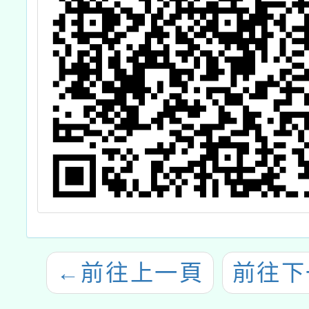
←
前往上一頁
前往下