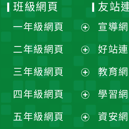
班級網頁
友站
一年級網頁
宣導網
展
二年級網頁
好站連
開
展
三年級網頁
教育網
選
開
展
單
四年級網頁
學習網
選
開
展
單
五年級網頁
資安網
選
開