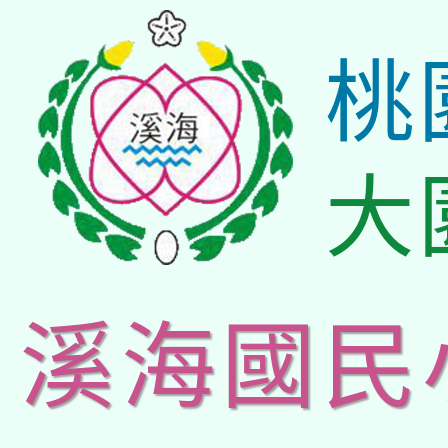
桃
大
溪海國民