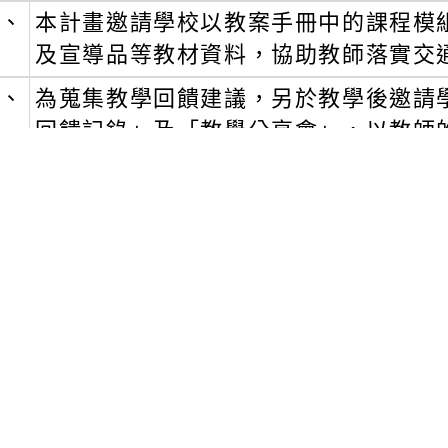
、
本計畫邀請學校以教案手冊中的課程模
及宣導品等教材資料，協助教師落實交
、
為蒐集教學回饋建議，另於教學後邀請
回饋記錄」及「教學分享會」，以教師
材更符合現場教師及學生學習的需求。合
合作事項詳見附件簡章與相關資料。
、
本計畫報名時間自即日起至112年9月22
名網址
https://www.safe.org.tw/news-d
、
聯絡人：靖娟基金會教育宣導組、聯絡電話：(
通領域)、222李社工(水域、防墜領域)