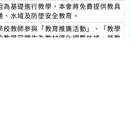
組為基礎進行教學，本會將免費提供教具
通、水域及防墜安全教育。
學校教師參與「教育推廣活動」、「教學
的教學回饋作為教材優化調整依據，使教
作期程自即日起至113年6月14日止，
日(星期五)合作校數100校額滿為止。報
etail/180/
。
02)2881-1200分機204李社工(交