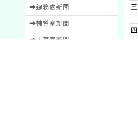
三
總務處新聞
輔導室新聞
四
人事室新聞
會計室新聞
幼兒園新聞
五
家長會新聞
六
教師會新聞
內容標籤