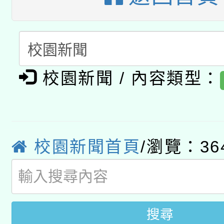
用水績優單位及節水達
「2026桃園藝術巡演
開 智慧啟航」
動」
轉知教育部國民及學前
關事宜
函轉國家教育研究院中心
國立臺灣師範大學辦理「1
校園新聞 / 內容類型：
轉知教育部國民及學前
原住民族教育政策研討
年度健康促進學校輔導
函轉國立臺灣師範大學
新北市政府教育局辦理「
族教育國際趨勢與發展
業成長研習」實施計畫
轉知有關國立成功大學
校園新聞首頁
/瀏覽：36
族語言臺北學習中心11
師專業成長研習實施計
文教學共融平台-教案
「族語學習班」招生簡章
方素養工作坊新北場」
件」活動簡章
搜尋