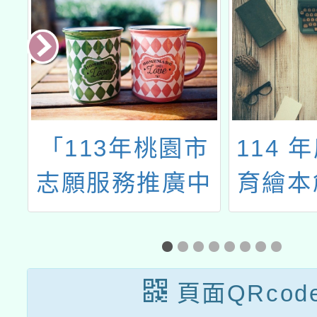
然
「113年桃園市
114 
特
志願服務推廣中
育繪本
心計畫之客家志
工特色方案計畫
書」及《桃園市
頁面QRcod