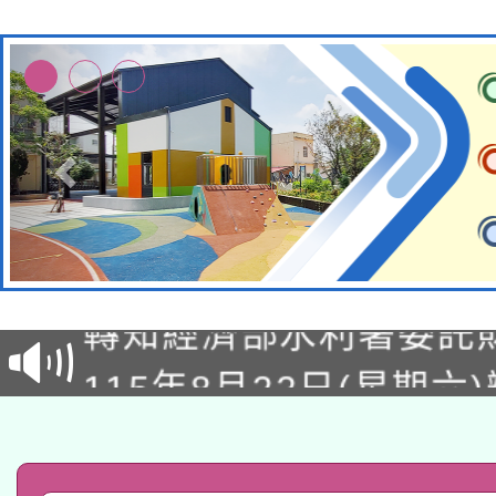
有關大陸委員會函釋公
轉知經濟部水利署委託
薪期間赴陸應申請許可
115年8月22日(星期六)
業技術研究院辦理「11
2026年桃園地景藝術
桃園市孔廟祈福系列活
用水績優單位及節水達
「2026桃園藝術巡演
開 智慧啟航」