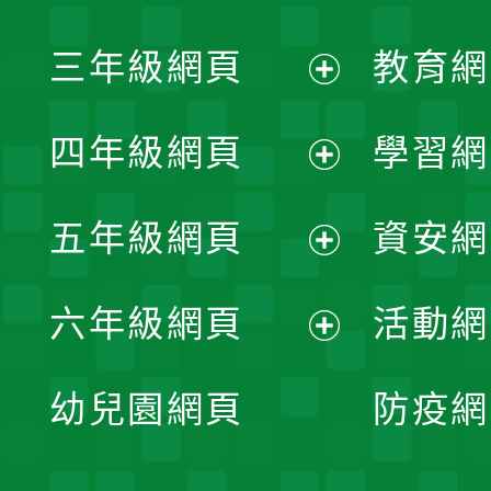
開
展
三年級網頁
教育網
選
開
展
單
四年級網頁
學習網
選
開
展
單
五年級網頁
資安網
選
開
展
單
六年級網頁
活動網
選
開
展
單
幼兒園網頁
防疫網
選
開
單