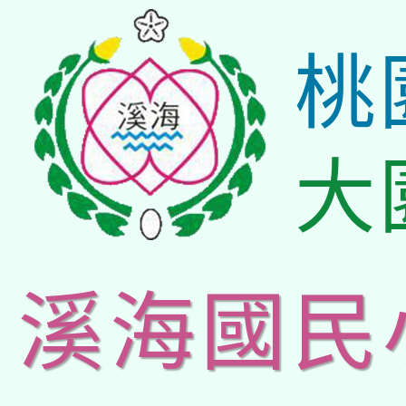
桃
大
溪海國民