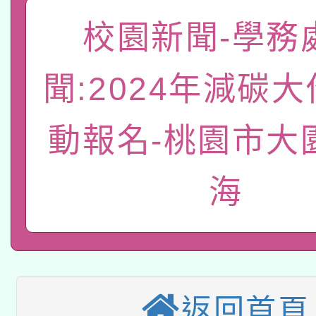
動」
轉知教育部國民及學前
關事宜
校園新聞-學務
函轉國家教育研究院中心
國立臺灣師範大學辦理「1
聞:2024年減碳
轉知教育部國民及學前
原住民族教育政策研討
年度健康促進學校輔導
函轉國立臺灣師範大學
動報名-桃園市大
新北市政府教育局辦理「
族教育國際趨勢與發展
業成長研習」實施計畫
轉知有關國立成功大學
族語言臺北學習中心11
師專業成長研習實施計
海
有關大陸委員會函釋公
文教學共融平台-教案
「族語學習班」招生簡章
方素養工作坊新北場」
轉知經濟部水利署委託
薪期間赴陸應申請許可
件」活動簡章
115年8月22日(星期六)
業技術研究院辦理「11
返回首頁
2026年桃園地景藝術
桃園市孔廟祈福系列活