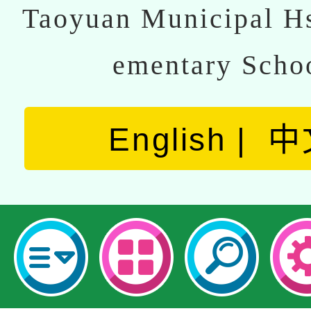
Taoyuan Municipal Hs
ementary Scho
English
中