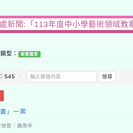
務處新聞:「113年度中小學藝術領域教
容類型：
新聞類型
：545
搜尋
出
計畫」一案
 內容狀態：啟用中