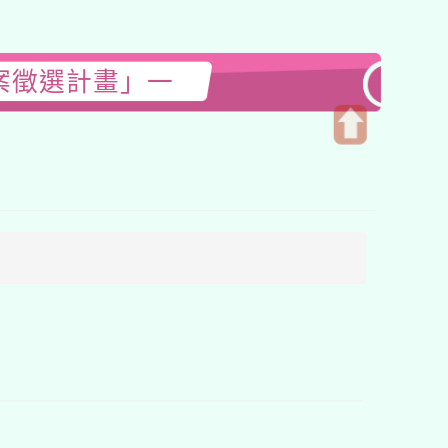
案徵選計畫」一
開
啟
上
方
區
塊