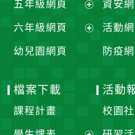
五年級網頁
資安網
選
開
展
單
六年級網頁
活動網
選
開
展
單
幼兒園網頁
防疫網
選
開
單
選
檔案下載
活動
單
課程計畫
校園社
學生課表
研習活