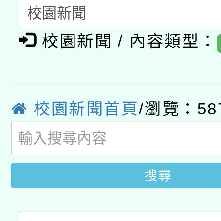
A3數位素養講師名單
礎課程
校園新聞 / 內容類型：
「數位內容與教學軟體線
有關大陸委員會函釋公
pilot」
轉知經濟部水利署委託
薪期間赴陸應申請許可
校園新聞首頁
/瀏覽：58
115年8月22日(星期六)
業技術研究院辦理「11
2026年桃園地景藝術
桃園市孔廟祈福系列活
用水績優單位及節水達
開 智慧啟航」
動」
搜尋