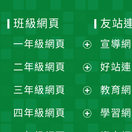
班級網頁
友站
一年級網頁
宣導網
展
二年級網頁
好站連
開
展
三年級網頁
教育網
選
開
展
單
四年級網頁
學習網
選
開
展
單