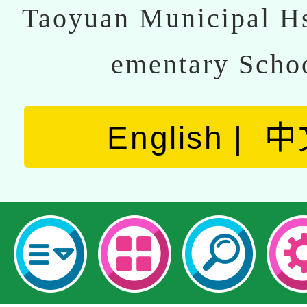
Taoyuan Municipal Hs
ementary Scho
English
中