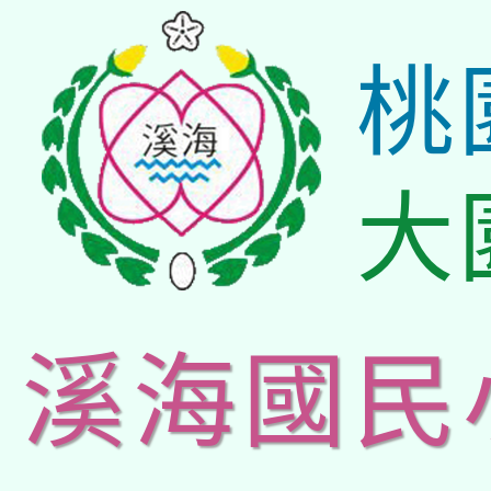
桃
大
溪海國民