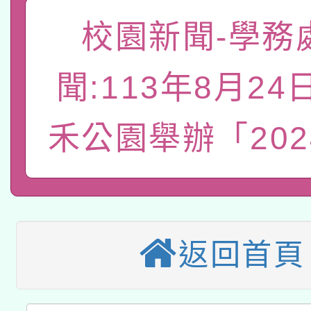
「數位內容與教學軟體線
校園新聞-學務
有關大陸委員會函釋公
pilot」
聞:113年8月2
轉知經濟部水利署委託
薪期間赴陸應申請許可
115年8月22日(星期六)
禾公園舉辦「202
業技術研究院辦理「11
2026年桃園地景藝術
桃園市孔廟祈福系列活
用水績優單位及節水達
本校115學年度第2次
開 智慧啟航」
動」
適應運動共學行動站研
招甄選結果公告(無人
返回首頁
本館辦理115年度閱讀
招)
科技賦能─人工智慧(AI
暨閱讀推動專業研習