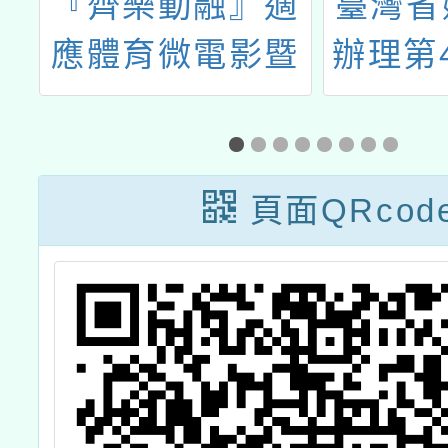
宮
『齊樂動融』適
臺灣省
盛
應體育微電影暨
辦理第
攝影競賽拍攝培
惜台灣
訓工作坊
助貧困
費用愛
頁面QRcod