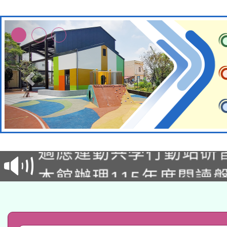
本校115學年度第2次
適應運動共學行動站研
招甄選結果公告(無人
本館辦理115年度閱讀
招)
科技賦能─人工智慧(AI
暨閱讀推動專業研習
A3數位素養講師名單
礎課程