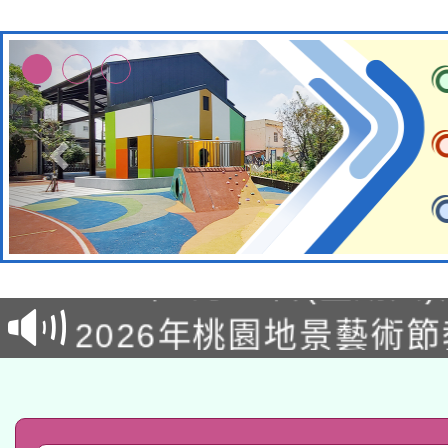
轉知經濟部水利署委託
115年8月22日(星期六)
業技術研究院辦理「11
2026年桃園地景藝術
桃園市孔廟祈福系列活
用水績優單位及節水達
「2026桃園藝術巡演
開 智慧啟航」
動」
轉知教育部國民及學前
關事宜