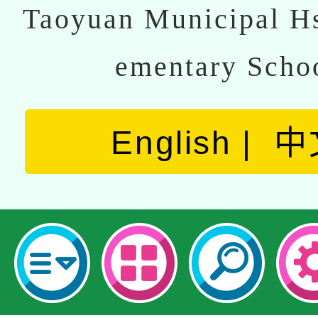
Taoyuan Municipal Hs
ementary Scho
English
中