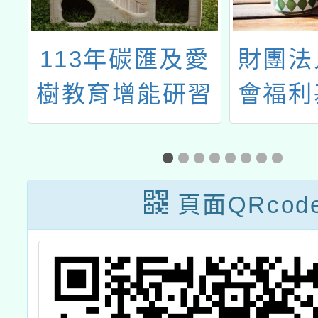
愛
財團法人農友社
115
習
會福利基金會辦
教育海
理2026繪畫徵選
賽」實
－主題「一個改
變世界的想法」
頁面QRcod
競賽