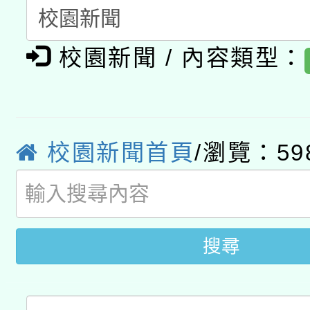
轉知教育部國民及學前
關事宜
函轉國家教育研究院中心
國立臺灣師範大學辦理「1
校園新聞 / 內容類型：
轉知教育部國民及學前
原住民族教育政策研討
年度健康促進學校輔導
函轉國立臺灣師範大學
新北市政府教育局辦理「
族教育國際趨勢與發展
業成長研習」實施計畫
校園新聞首頁
/瀏覽：59
轉知有關國立成功大學
族語言臺北學習中心11
師專業成長研習實施計
教育部國民及學前教育署「
文教學共融平台-教案
「族語學習班」招生簡章
方素養工作坊新北場」
年度COVID-19疫苗
件」活動簡章
搜尋
接種對象擴大為「滿6
接種之民眾」措施，延長