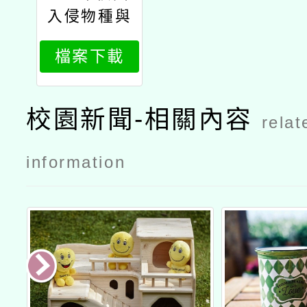
入侵物種與
生態環境管
檔案下載
理研習會
校園新聞-相關內容
relat
information