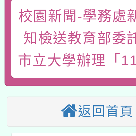
函轉國家教育研究院中心
國立臺灣師範大學辦理「1
校園新聞-學務處
轉知教育部國民及學前
原住民族教育政策研討
年度健康促進學校輔導
知檢送教育部委
函轉國立臺灣師範大學
新北市政府教育局辦理「
族教育國際趨勢與發展
業成長研習」實施計畫
轉知有關國立成功大學
族語言臺北學習中心11
師專業成長研習實施計
市立大學辦理「1
教育部國民及學前教育署「
文教學共融平台-教案
「族語學習班」招生簡章
方素養工作坊新北場」
轉知經濟部水利署委託
年度COVID-19疫苗
件」活動簡章
115年8月22日(星期六)
業技術研究院辦理「11
接種對象擴大為「滿6
返回首頁
2026年桃園地景藝術
桃園市孔廟祈福系列活
用水績優單位及節水達
接種之民眾」措施，延長
「2026桃園藝術巡演
開 智慧啟航」
動」
月28日止