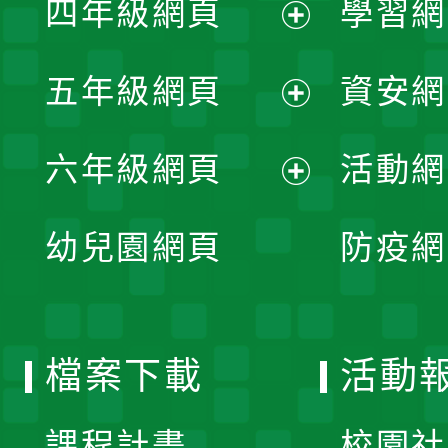
四年級網頁
學習網
選
開
展
單
五年級網頁
資安網
選
開
展
單
六年級網頁
活動網
選
開
展
單
幼兒園網頁
防疫網
選
開
單
選
檔案下載
活動
單
課程計畫
校園社