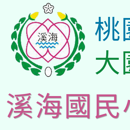
桃
大
溪海國民