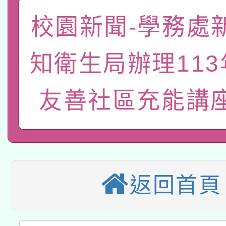
「數位內容與教學軟體線
校園新聞-學務處
有關大陸委員會函釋公
pilot」
知衛生局辦理11
轉知經濟部水利署委託
薪期間赴陸應申請許可
友善社區充能講
115年8月22日(星期六)
業技術研究院辦理「11
2026年桃園地景藝術
桃園市孔廟祈福系列活
用水績優單位及節水達
本校115學年度第2次
開 智慧啟航」
動」
適應運動共學行動站研
招甄選結果公告(無人
返回首頁
本館辦理115年度閱讀
招)
科技賦能─人工智慧(AI