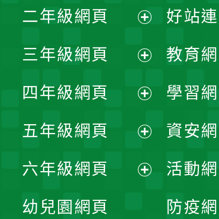
二年級網頁
好站連
開
展
三年級網頁
教育網
選
開
展
單
四年級網頁
學習網
選
開
展
單
五年級網頁
資安網
選
開
展
單
六年級網頁
活動網
選
開
展
單
幼兒園網頁
防疫網
選
開