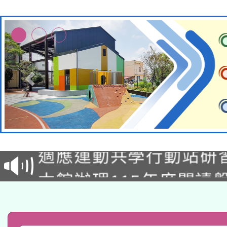
本校115學年度第2次
適應運動共學行動站研
招甄選結果公告(無人
本館辦理115年度閱讀
招)
科技賦能─人工智慧(AI
暨閱讀推動專業研習
A3數位素養講師名單
礎課程