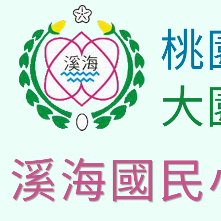
桃
大
溪海國民