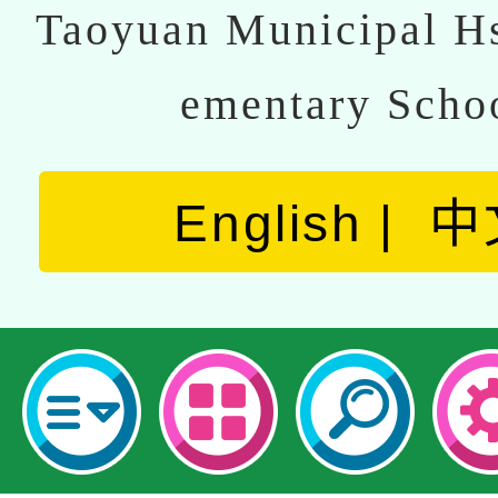
Taoyuan Municipal Hs
ementary Scho
English
中