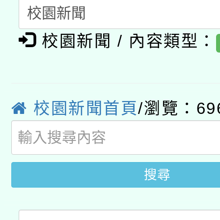
暨閱讀推動專業研習
A3數位素養講師名單
礎課程
校園新聞 / 內容類型：
「數位內容與教學軟體線
有關大陸委員會函釋公
pilot」
轉知經濟部水利署委託
薪期間赴陸應申請許可
校園新聞首頁
/瀏覽：69
115年8月22日(星期六)
業技術研究院辦理「11
2026年桃園地景藝術
桃園市孔廟祈福系列活
用水績優單位及節水達
開 智慧啟航」
搜尋
動」