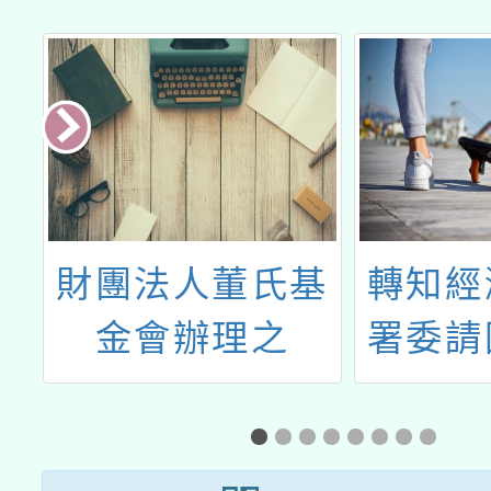
發
財團法人董氏基
轉知經
中
金會辦理之
署委請
假
「Pause &
師範
習
Think」停止網
「11