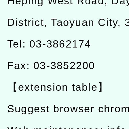
Heping West Road, Da
District, Taoyuan City,
Tel: 03-3862174
Fax: 03-3852200
【extension table】
Suggest browser chro