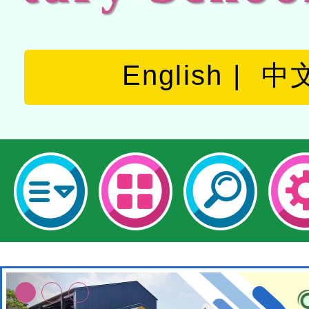
English
中