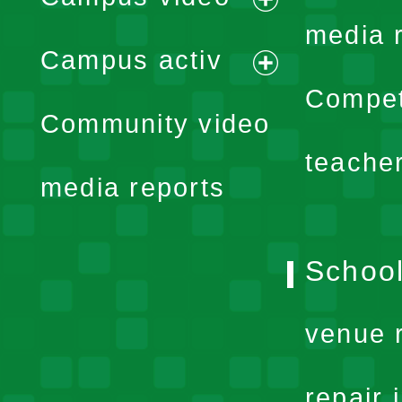
expand
media 
Campus activ
menu
expand
Compet
Community video
menu
teache
media reports
School
venue 
repair 