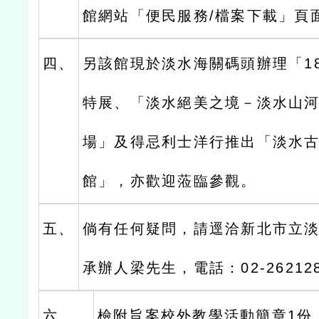
館網站「便民服務/檔案下載」頁
四、
另該館現於淡水海關碼頭辦理「1
特展、「淡水絕美之境－淡水山
場」及得忌利士洋行推出「淡水
館」，亦歡迎蒞臨參觀。
五、
倘有任何疑問，請逕洽新北市立
承辦人梁先生，電話：02-262128
六、
檢附旨案校外教學活動簡章1份