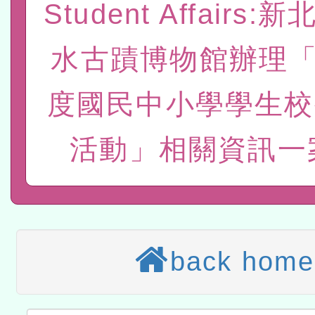
Student Affairs
位及節水達人選拔活動」
市孔廟祈福系列活動—儒門
2026年桃園地景藝術節教
水古蹟博物館辦理「
航」
「2026桃園藝術巡演」活
宜
轉知教育部國民及學前教
度國民中小學學生校
灣師範大學辦理「114至1
本館辦理115年度閱讀磐
活動」相關資訊一案
進學校輔導計畫師資專業
讀推動專業研習
科技賦能─人工智慧(AI)
計畫
程
A3數位素養講師名單
「數位內容與教學軟體線上課程
back home
t」
有關大陸委員會函釋公務
赴陸應申請許可一案
轉知經濟部水利署委託財