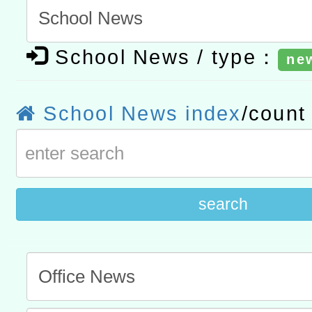
研究院辦理「115年表揚
115年8月22日(星期六)辦
位及節水達人選拔活動」
市孔廟祈福系列活動—儒門
2026年桃園地景藝術節教
School News / type：
ne
航」
「2026桃園藝術巡演」活
School News index
/coun
宜
轉知教育部國民及學前教
灣師範大學辦理「114至1
進學校輔導計畫師資專業
search
計畫