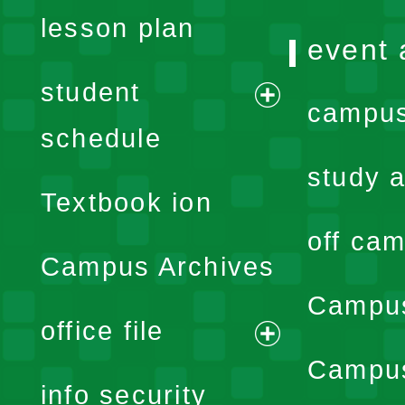
lesson plan
event 
student
campus
expand
schedule
menu
study a
Textbook ion
off cam
Campus Archives
Campus
office file
expand
Campus
info security