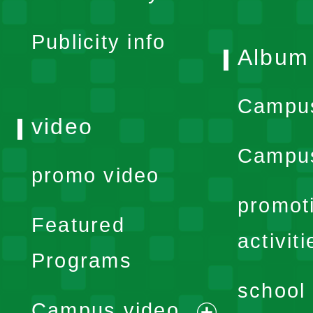
menu
Publicity info
Album
Campu
video
Campus
promo video
promot
Featured
activiti
Programs
school 
Campus video