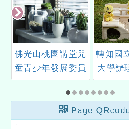
心
佛光山桃園講堂兒
轉知國
營
童青少年發展委員
大學辦理
會辦理「三好四給
年度學
MVP之星」選拔辦
創新運
法1份
Page QRcod
件