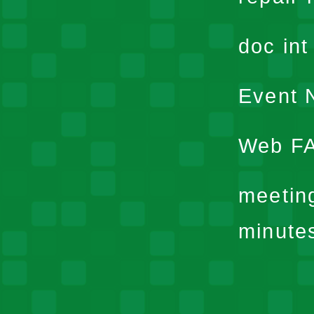
doc in
Event N
Web F
meetin
minute