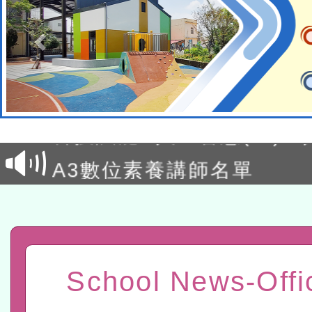
本館辦理115年度閱讀磐
讀推動專業研習
科技賦能─人工智慧(AI)
程
A3數位素養講師名單
「數位內容與教學軟體線上課程
t」
有關大陸委員會函釋公務
赴陸應申請許可一案
轉知經濟部水利署委託財
School News-Offi
研究院辦理「115年表揚
115年8月22日(星期六)辦