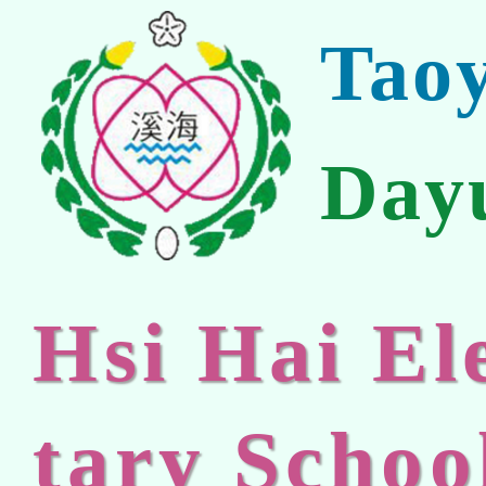
Tao
Day
Hsi Hai E
tary Schoo