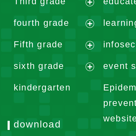
Third grade
educat
menu
expand
fourth grade
learnin
menu
expand
Fifth grade
infose
menu
expand
sixth grade
event s
menu
expand
kindergarten
Epidem
menu
preven
websit
download