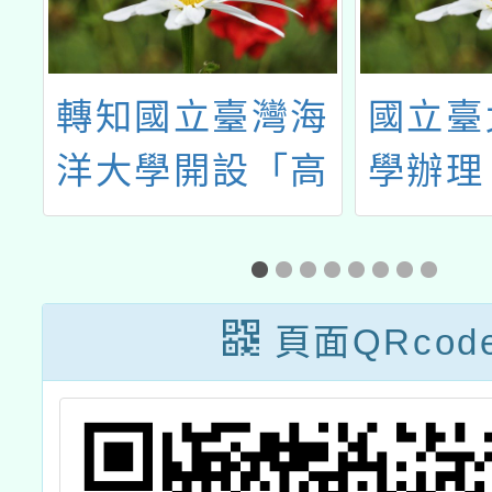
海
國立臺北藝術大
桃園市
高
學辦理「中小學
理桃園
師
在職教師暨行政
和平
供
人員美感素養提
(MOP
職
升計畫」- 【感
頁面QRcod
研
知的共鳴：捕捉
，
科技與人文的脈