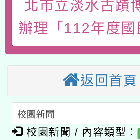
北市立淡水古蹟
轉知經濟部水利署委託
薪期間赴陸應申請許可
115年8月22日(星期六)
業技術研究院辦理「11
辦理「112年度
2026年桃園地景藝術
桃園市孔廟祈福系列活
用水績優單位及節水達
本校115學年度第2次
開 智慧啟航」
動」
適應運動共學行動站研
招甄選結果公告(無人
返回首頁
本館辦理115年度閱讀
招)
科技賦能─人工智慧(AI
暨閱讀推動專業研習
A3數位素養講師名單
礎課程
「數位內容與教學軟體線
校園新聞 / 內容類型：