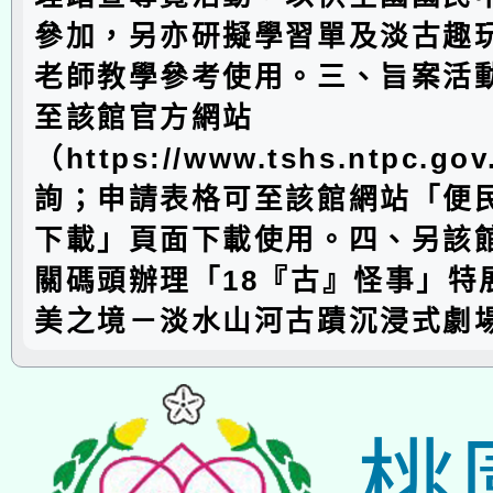
參加，另亦研擬學習單及淡古趣
老師教學參考使用。三、旨案活
至該館官方網站
（https://www.tshs.ntpc.go
詢；申請表格可至該館網站「便民
下載」頁面下載使用。四、另該
關碼頭辦理「18『古』怪事」特
美之境－淡水山河古蹟沉浸式劇
桃