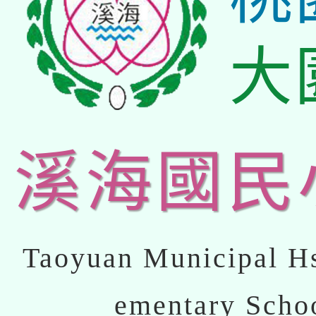
大
溪海國民
Taoyuan Municipal Hs
ementary Scho