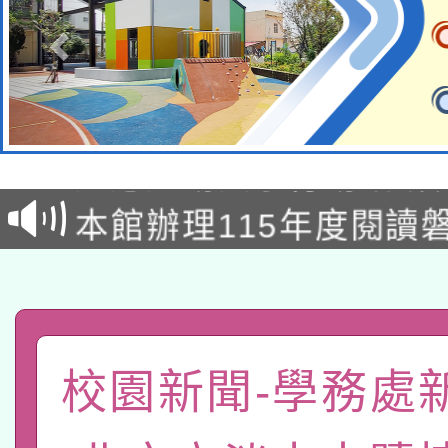
本校115學年度第2次
適應運動共學行動站研
招甄選結果公告(無人
本館辦理115年度閱讀
招)
科技賦能─人工智慧(AI
暨閱讀推動專業研習
A3數位素養講師名單
礎課程
「數位內容與教學軟體線
校園新聞-學務處
有關大陸委員會函釋公
pilot」