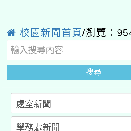
有關大陸委員會函釋公
pilot」
轉知經濟部水利署委託
薪期間赴陸應申請許可
校園新聞首頁
/瀏覽：95
115年8月22日(星期六)
業技術研究院辦理「11
2026年桃園地景藝術
桃園市孔廟祈福系列活
用水績優單位及節水達
開 智慧啟航」
動」
搜尋