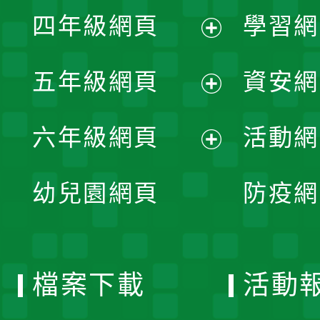
展
單
四年級網頁
學習網
選
開
展
單
五年級網頁
資安網
選
開
展
單
六年級網頁
活動網
選
開
展
單
幼兒園網頁
防疫網
選
開
單
選
檔案下載
活動
單