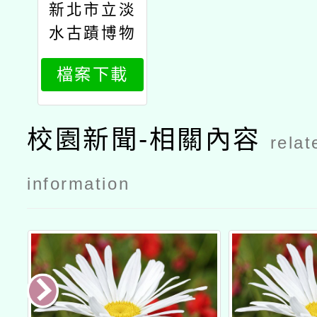
新北市立淡
水古蹟博物
館校外教學
檔案下載
活動計畫
校園新聞-相關內容
relat
information