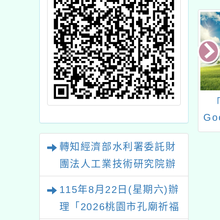
 第 14 屆氣候變
115年師大寒假運動育
「台
小繪畫創作比賽
樂營
Goog
轉知經濟部水利署委託財
康小大使》 活動
網安全
簡章
性剝削
團法人工業技術研究院辦
理「115年表揚節約用水
115年8月22日(星期六)辦
績優單位及節水達人選拔
理「2026桃園市孔廟祈福
活動」
系列活動—儒門初開 智慧
2026年桃園地景藝術節教
啟航」
師研習
「2026桃園藝術巡演」活