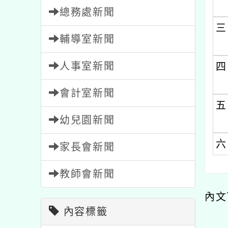
三、
輔導室新聞
人事室新聞
四、
會計室新聞
五、
幼兒園新聞
六、
家長會新聞
教師會新聞
內文可
內容標籤
公告
1569
節日
2
教學
7
內容
報名
1473
注意
33