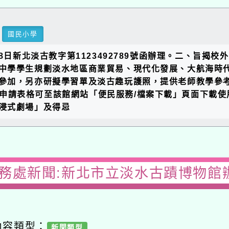
國民小學
日新北淡古教字第1123492789號函辦理。二、旨揭校外教
學學生規劃淡水地區商業貿易、現代化發展、大航海時代及淡
加，另亦研擬學習單及淡古趣玩護照，提供老師教學參考使用
.tw/）查詢；申請表格可至該館網站「便民服務/檔案下載」頁面下載
式劇場」及得忌
務處新聞:新北市立淡水古蹟博物館辦理「
容類型：
新聞類型