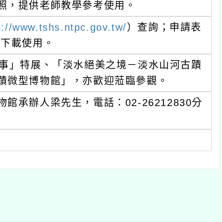
ww.tshs.ntpc.gov.tw/
）查詢；申請表
使用。
特展、「淡水絕美之境－淡水山河古蹟
型博物館」，亦歡迎蒞臨參觀。
梁先生，電話：02-26212830分