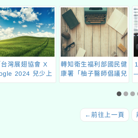
灣展翅協會 X
轉知衛生福利部國民健
113
le 2024 兒少上
康署「柚子醫師倡議兒
―教育
及防制網路兒少
童健康體位(完整版)」
學辦理
教師研習」簡章
及「柚子醫師倡議兒童
畫―
1份
健康體位(精華版)」影
藝sh
片2支
←
前往上一頁
前往