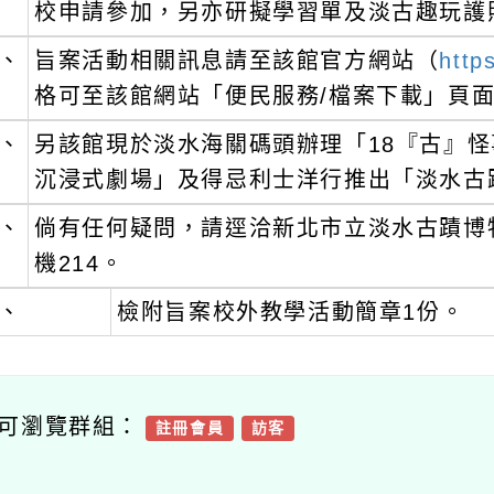
旨案活動相關訊息請至該館官方網站（
https://w
格可至該館網站「便民服務/檔案下載」頁面下載
另該館現於淡水海關碼頭辦理「18『古』怪事」
沉浸式劇場」及得忌利士洋行推出「淡水古蹟微
倘有任何疑問，請逕洽新北市立淡水古蹟博物館承辦人
機214。
檢附旨案校外教學活動簡章1份。
瀏覽群組：
註冊會員
訪客
附件下載
Download attachment