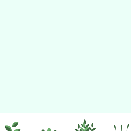
佈景版本：
neilhhes
適用瀏覽器：Edge、Goo
Xoops版本：
XOOPS
Xoops
網站設計
：
N
Xoops網站設計者：