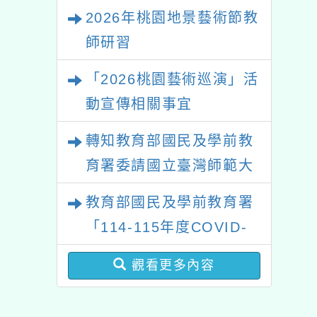
動宣傳相關事宜
轉知教育部國民及學前教
育署委請國立臺灣師範大
學辦理「114至115年度
教育部國民及學前教育署
健康促進學校輔導計畫師
「114-115年度COVID-
資專業成長研習」實施計
19疫苗接種計畫」公費接
畫
觀看更多內容
種對象擴大為「滿6個月
以上尚未接種之民眾」措
施，延長至115年9月28
日止