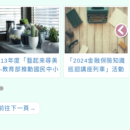
年度「藝起來尋美
「2024金融保險知識
「我的
部推動國民中小
巡迴講座列車」活動
兒少
美感體驗教育計
南海紙藝-手作創
ow」教師增能研
習
下一頁
→