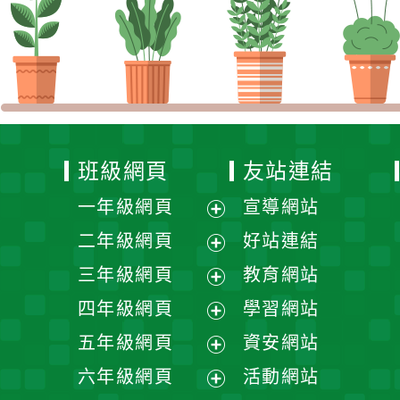
班級網頁
友站連結
一年級網頁
宣導網站
展
二年級網頁
好站連結
開
展
三年級網頁
教育網站
選
開
展
四年級網頁
學習網站
單
選
開
展
五年級網頁
資安網站
單
選
開
展
六年級網頁
活動網站
單
選
開
展
幼兒園網頁
防疫網站
單
選
開
單
選
單
Powered by
XOOPS
2
地址：
33751 桃園市