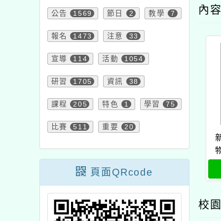
宣導
114
活動
1054
研習
1705
資訊
38
課程
205
特色
1
學習
75
比賽
511
重要
20
新北
物館
頁面QRcode
校園新