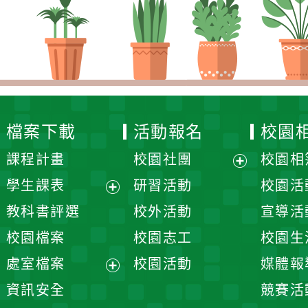
檔案下載
活動報名
校園相簿
課程計畫
校園社團
校園相簿
展
學生課表
研習活動
校園活動
開
展
教科書評選
校外活動
宣導活動
選
開
校園檔案
校園志工
校園生活
單
選
處室檔案
校園活動
媒體報導
單
展
資訊安全
競賽活動
開
宣導資訊
教師研習
選
單
026
桃園市大園區溪海國民小學
大園區和平西路一段420號