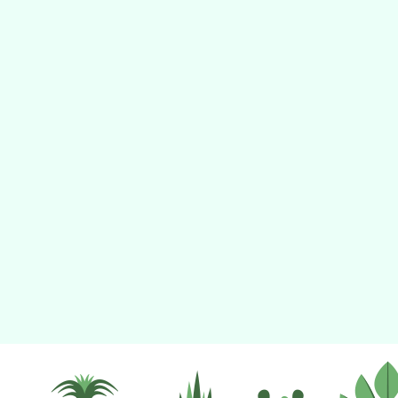
tyc2023
gle、Firefox、Vivaldi、Opera
支援行
 2.5.11
網站語系：zh-TW
eil網站設計工坊
徐嘉裕 Neil hsu