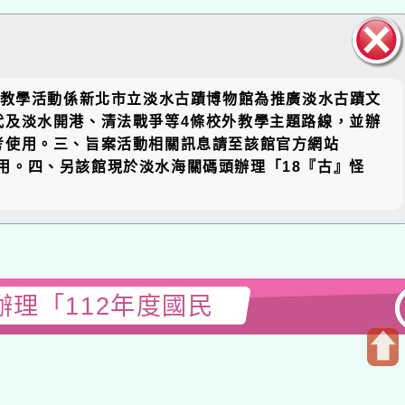
關閉區
學活動係新北市立淡水古蹟博物館為推廣淡水古蹟文
塊
水開港、清法戰爭等4條校外教學主題路線，並辦
。三、旨案活動相關訊息請至該館官方網站
使用。四、另該館現於淡水海關碼頭辦理「18『古』怪
112年度國民
開
啟
上