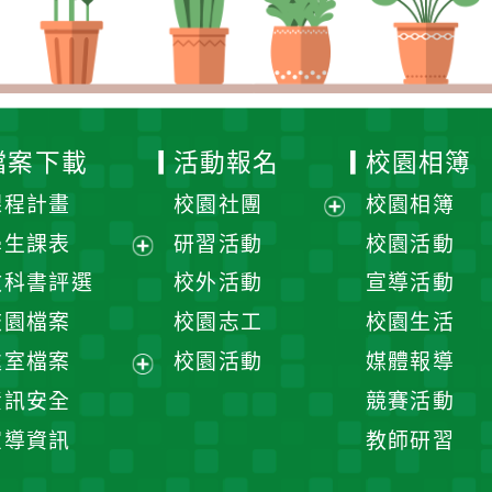
檔案下載
活動報名
校園相簿
課程計畫
校園社團
校園相簿
展
學生課表
研習活動
校園活動
開
展
教科書評選
校外活動
宣導活動
選
開
校園檔案
校園志工
校園生活
單
選
處室檔案
校園活動
媒體報導
單
展
資訊安全
競賽活動
開
宣導資訊
教師研習
選
單