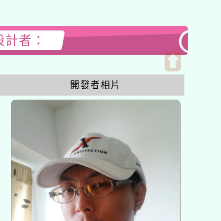
站設計者：
開
開發者相片
啟
上
方
區
塊
各