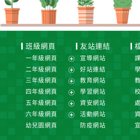
班級網頁
友站連結
一年級網頁
宣導網站
展
二年級網頁
好站連結
開
展
三年級網頁
教育網站
選
開
展
四年級網頁
學習網站
單
選
開
展
五年級網頁
資安網站
單
選
開
展
六年級網頁
活動網站
單
選
開
展
幼兒園網頁
防疫網站
單
選
開
單