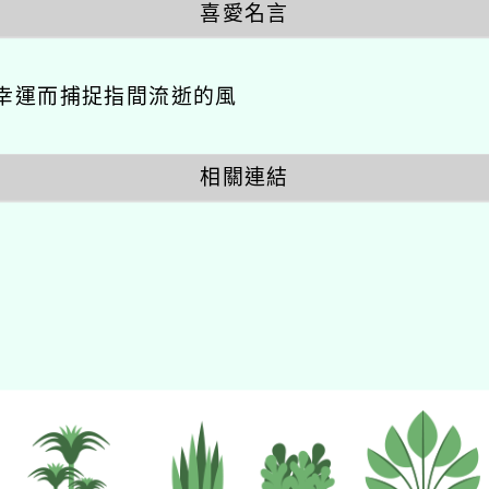
喜愛名言
幸運而捕捉指間流逝的風
相關連結