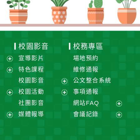
校園影音
校務專區
宣導影片
場地預約
展
特色課程
維修通報
開
展
校園影音
公文整合系統
選
開
展
校園活動
事項通報
單
選
開
展
展
社團影音
網站FAQ
單
選
開
開
展
媒體報導
會議記錄
單
選
選
開
展
展
單
單
選
開
開
單