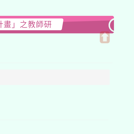
計畫」之教師研
開
啟
上
方
區
塊