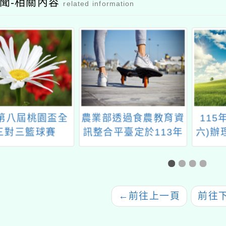
聞-相關內容
related information
4第八屆桃園盃全
農業部透過食農教育資
115
三對三籃球賽
訊整合平臺定於113年
六)辦
7月8日至8月16日辦理
孔廟祈
「盛夏食農趣：大富翁
門初
遊臺灣」食農教育推廣
活動案
←
前往上一頁
前往