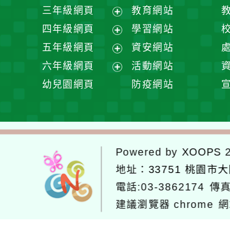
開
展
三年級網頁
教育網站
選
開
展
四年級網頁
學習網站
單
選
開
展
五年級網頁
資安網站
單
選
開
展
六年級網頁
活動網站
單
選
開
展
幼兒園網頁
防疫網站
單
選
開
單
選
單
Powered by
XOOPS
2
地址：
33751 桃園市
電話:03-3862174
傳真
建議瀏覽器 chrome
網
網站設計：