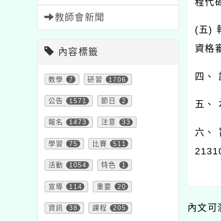
程代碼
教師會新聞
(五)
資格
內容標籤
四、
教學
7
研習
1706
公告
1571
節日
2
五、
報名
1473
注意
33
六、
學習
75
比賽
511
213
活動
1054
特色
1
宣導
114
重要
20
內文可
資訊
38
課程
205