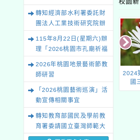
校園新
轉知經濟部水利署委託財
團法人工業技術研究院辦
理「115年表揚節約用水
115年8月22日(星期六)辦
績優單位及節水達人選拔
理「2026桃園市孔廟祈福
活動」
系列活動—儒門初開 智慧
2026年桃園地景藝術節教
啟航」
力體能運科與實
轉知 信誼基金會於
202
師研習
作講座
10/14（六）舉辦「長
國
「2026桃園藝術巡演」活
不高？常生病？瘦巴
巴？~兒科醫師教你0-
動宣傳相關事宜
8歲健康育兒對策」線
轉知教育部國民及學前教
上講座
育署委請國立臺灣師範大
學辦理「114至115年度