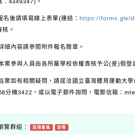
：4349347)。
 報名後請填寫線上表單(連結：
https://forms.gl
審核。
 詳細內容請參閱附件報名簡章。
 本案參與人員由各所屬學校依權責核予公(差)假登
 旨案如有相關疑問，請逕洽國立臺灣體育運動大學山
108分機3422，或以電子郵件詢問，電郵信箱：mtedu20
瀏覽群組：
註冊會員
訪客