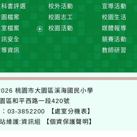
開
展
教科書評選
校外活動
宣導活動
選
開
校園檔案
校園志工
校園生活
單
選
處室檔案
校園活動
媒體報導
單
展
資訊安全
競賽活動
開
宣導資訊
教師研習
選
單
026
桃園市大園區溪海國民小學
大園區和平西路一段420號
：03-3852200
【處室分機表】
站維護:資訊組
【個資保護聲明】