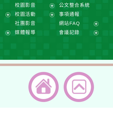
開
展
校園影音
公文整合系統
選
開
展
校園活動
事項通報
單
選
開
展
展
社團影音
網站FAQ
單
選
開
開
展
媒體報導
會議記錄
單
選
選
開
展
展
單
單
選
開
開
單
選
選
單
單
返回首頁
返回頂端