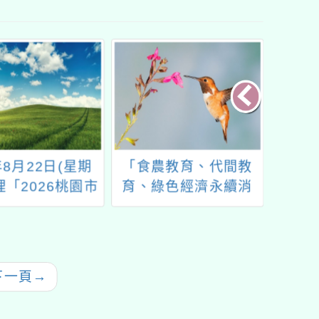
年8月22日(星期
「食農教育、代間教
轉知「
理「2026桃園市
育、綠色經濟永續消
促進學
福系列活動—儒
費」議題融入領域教材
（含愛
開 智慧啟航」
教法設計徵選實施計畫
中心學
1份
下一頁
→