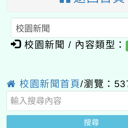
「數位內容與教學軟體線
有關大陸委員會函釋公
pilot」
轉知經濟部水利署委託
薪期間赴陸應申請許可
校園新聞 / 內容類型：
115年8月22日(星期六)
業技術研究院辦理「11
2026年桃園地景藝術
桃園市孔廟祈福系列活
用水績優單位及節水達
「2026桃園藝術巡演
校園新聞首頁
/瀏覽：53
開 智慧啟航」
動」
關事宜
搜尋