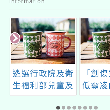
information
日
遴選行政院及衛
「創傷
點
生福利部兒童及
低霸凌
樂
少年福利與權益
育課」
中
事務相關小組兒
報名