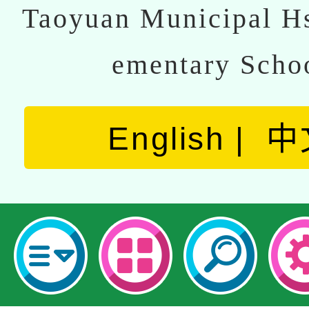
Taoyuan Municipal Hs
ementary Scho
English
中