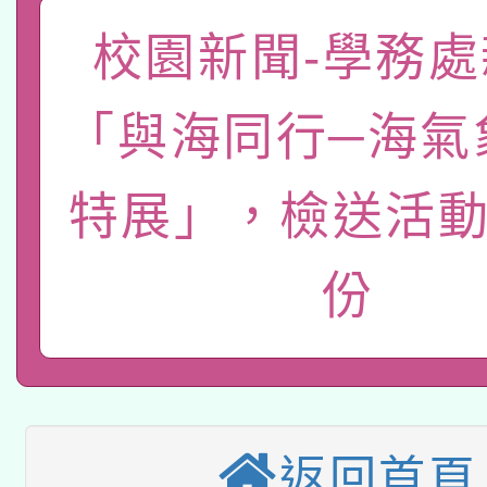
有關大陸委員會函釋公
校園新聞-學務處
pilot」
轉知經濟部水利署委託
薪期間赴陸應申請許可
「與海同行─海氣
115年8月22日(星期六)
業技術研究院辦理「11
2026年桃園地景藝術
特展」，檢送活動
桃園市孔廟祈福系列活
用水績優單位及節水達
「2026桃園藝術巡演
開 智慧啟航」
動」
份
適應運動共學行動站研
關事宜
本館辦理115年度閱讀
科技賦能─人工智慧(AI
暨閱讀推動專業研習
返回首頁
A3數位素養講師名單
礎課程