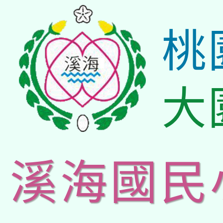
桃
大
溪海國民