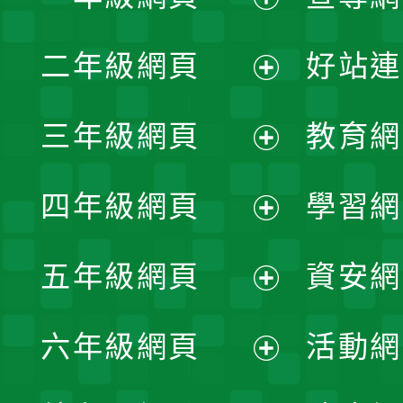
展
二年級網頁
好站連
開
展
三年級網頁
教育網
選
開
展
單
四年級網頁
學習網
選
開
展
單
五年級網頁
資安網
選
開
展
單
六年級網頁
活動網
選
開
展
單