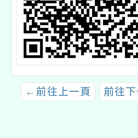
←
前往上一頁
前往下