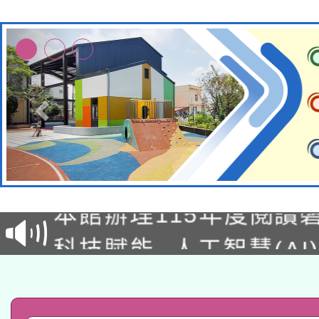
適應運動共學行動站研
本館辦理115年度閱讀
科技賦能─人工智慧(AI
暨閱讀推動專業研習
A3數位素養講師名單
礎課程
「數位內容與教學軟體線