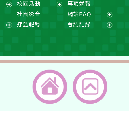
展
校園活動
事項通報
單
選
開
展
展
社團影音
網站FAQ
單
選
開
開
展
媒體報導
會議記錄
單
選
選
開
展
展
單
單
選
開
開
單
選
選
單
單
返回首頁
返回頂端