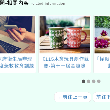
聞-相關內容
related information
本府衛生局辦理
《115木育玩具創作競
「怪獸
年度急救教育訓練
賽-第十一屆金趣咪
課程
獎》競賽簡章及宣傳海
報
←
前往上一頁
前往