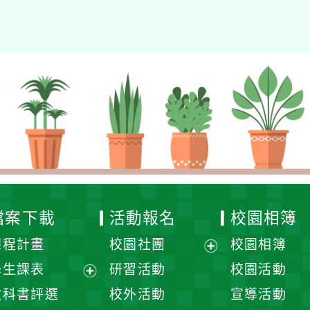
檔案下載
活動報名
校園相簿
課程計畫
校園社團
校園相簿
展
學生課表
研習活動
校園活動
開
展
教科書評選
校外活動
宣導活動
選
開