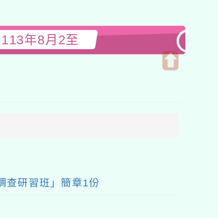
13年8月2至
開
啟
上
方
區
塊
調查研習班」簡章1份