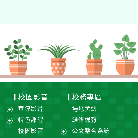
校園影音
校務專區
宣導影片
場地預約
展
特色課程
維修通報
開
展
校園影音
公文整合系統
選
開