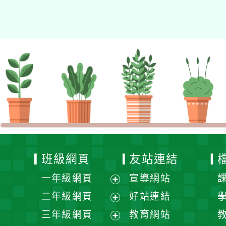
資專業成長研習」實施計
畫
班級網頁
友站連結
一年級網頁
宣導網站
展
二年級網頁
好站連結
開
展
三年級網頁
教育網站
選
開