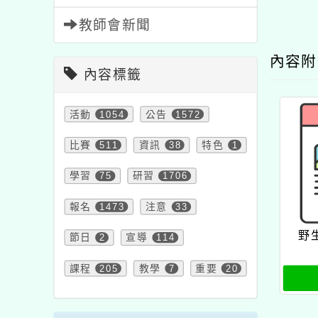
教師會新聞
內容
內容標籤
活動
1054
公告
1572
比賽
511
資訊
38
特色
1
學習
75
研習
1706
報名
1473
注意
33
野
節日
2
宣導
114
課程
205
教學
7
重要
20