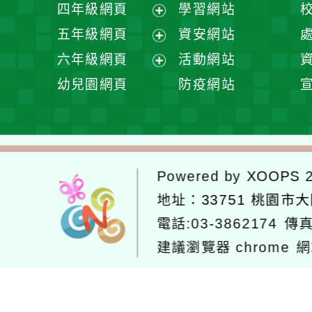
展
四年級網頁
學習網站
單
選
開
展
五年級網頁
資安網站
單
選
開
展
六年級網頁
活動網站
單
選
開
展
幼兒園網頁
防疫網站
單
選
開
單
選
單
Powered by
XOOPS
2
地址：
33751 桃園市
電話:03-3862174
傳真
建議瀏覽器 chrome
網
網站設計：
Neil網站設計
工坊