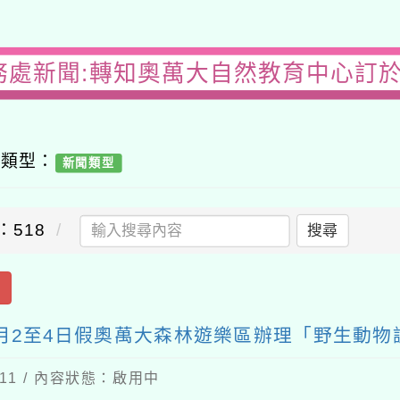
務處新聞:轉知奧萬大自然教育中心訂於1
容類型：
新聞類型
：518
搜尋
出
8月2至4日假奧萬大森林遊樂區辦理「野生動物
-11 / 內容狀態：啟用中