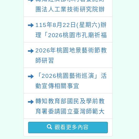
知教師及護理師踴躍報
團法人工業技術研究院辦
名參加，請查照。
理「115年表揚節約用水
115年8月22日(星期六)辦
績優單位及節水達人選拔
理「2026桃園市孔廟祈福
活動」
系列活動—儒門初開 智慧
2026年桃園地景藝術節教
啟航」
師研習
「2026桃園藝術巡演」活
動宣傳相關事宜
轉知教育部國民及學前教
育署委請國立臺灣師範大
學辦理「114至115年度
觀看更多內容
健康促進學校輔導計畫師