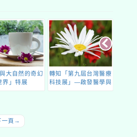
與大自然的奇幻
轉知「第九屆台灣醫療
轉知衛
世界」特展
科技展」—啟發醫學與
制署
健康教育，體驗醫療科
己，愛
技創新，培養生命科學
與健康素養
下一頁
→