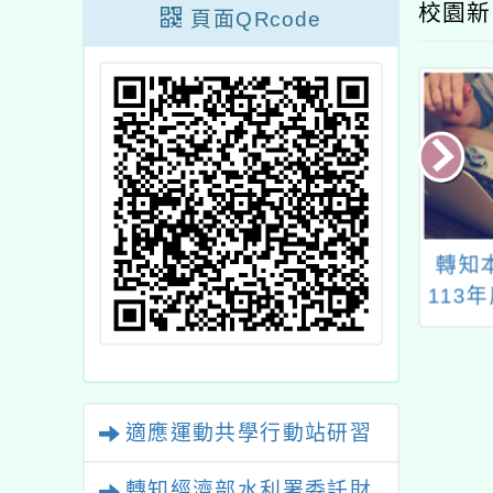
校園新
頁面QRcode
人台灣性別平等
主旨： 函轉衛生福利
轉知
會，好好長大：
部委請社團法人中華民
113
 兒童全方位成長
國牙醫師公會全國聯合
營
會（以下簡稱牙全會）
辦理「113年度國小學
童含氟漱口水防齲計
適應運動共學行動站研習
畫」校園口腔衛教研習
營線上課程，請貴校轉
轉知經濟部水利署委託財