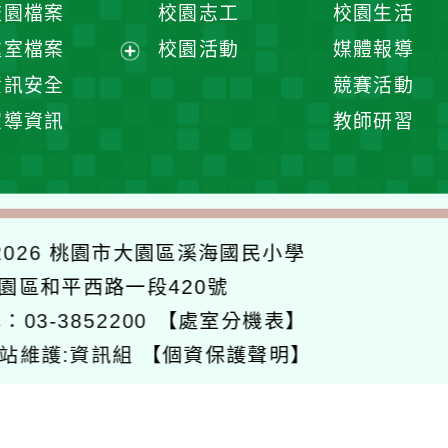
校園檔案
校園志工
校園生活
單
選
處室檔案
校園活動
媒體報導
單
展
資訊安全
競賽活動
開
宣導資訊
教師研習
選
單
026
桃園市大園區溪海國民小學
大園區和平西路一段420號
：03-3852200
【處室分機表】
站維護:資訊組
【個資保護聲明】