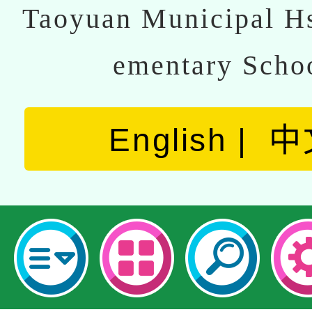
Taoyuan Municipal Hs
ementary Scho
English
中