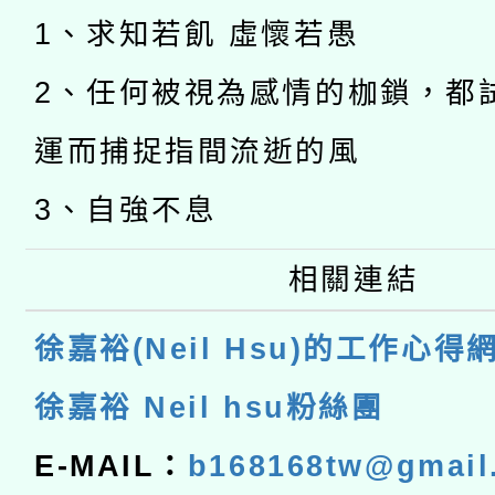
1、求知若飢 虛懷若愚
2、任何被視為感情的枷鎖，都
運而捕捉指間流逝的風
3、自強不息
相關連結
徐嘉裕(Neil Hsu)的工作心得
徐嘉裕 Neil hsu粉絲團
E-MAIL：
b168168tw@gmail