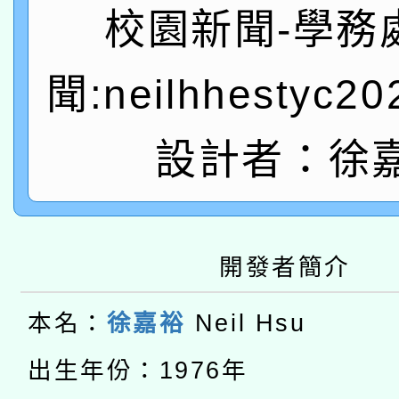
A3數位素養講師名單
礎課程
校園新聞-學務
「數位內容與教學軟體線
聞:neilhhestyc2
有關大陸委員會函釋公
pilot」
轉知經濟部水利署委託
薪期間赴陸應申請許可
設計者：徐
115年8月22日(星期六)
業技術研究院辦理「11
2026年桃園地景藝術
桃園市孔廟祈福系列活
用水績優單位及節水達
開發者簡介
本校115學年度第2次
開 智慧啟航」
動」
適應運動共學行動站研
招甄選結果公告(無人
本名：
徐嘉裕
Neil Hsu
本館辦理115年度閱讀
招)
出生年份：1976年