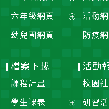
開
展
單
六年級網頁
活動網
選
開
展
單
幼兒園網頁
防疫網
選
開
單
選
檔案下載
活動
單
課程計畫
校園社
學生課表
研習活