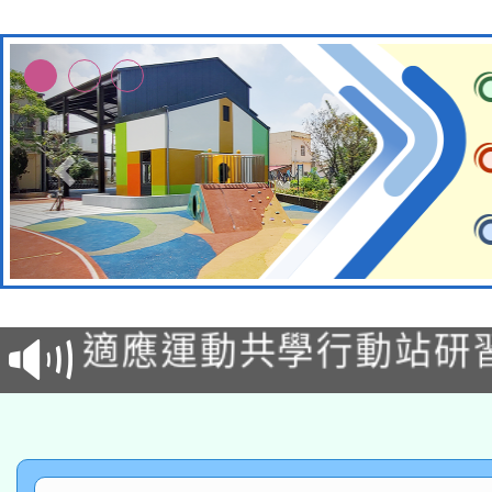
本校115學年度第2次
適應運動共學行動站研
招甄選結果公告(無人
本館辦理115年度閱讀
招)
科技賦能─人工智慧(AI
暨閱讀推動專業研習