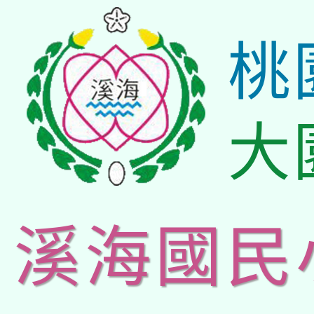
桃
大
溪海國民