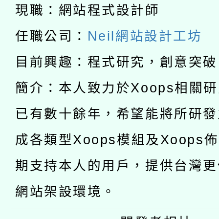
科技賦能─人工智慧(AI
暨閱讀推動專業研習
現職：網站程式設計師
A3數位素養講師名單
礎課程
任職公司：
Neil網站設計工坊
「數位內容與教學軟體線
目前興趣：程式研究，創意突破
有關大陸委員會函釋公
pilot」
簡介：本人致力於Xoops相關
轉知經濟部水利署委託
薪期間赴陸應申請許可
已有數十餘年，希望能將所研發
115年8月22日(星期六)
業技術研究院辦理「11
成各類型Xoops模組及Xoops
2026年桃園地景藝術
桃園市孔廟祈福系列活
用水績優單位及節水達
期支持本人的用戶，提供台灣更
開 智慧啟航」
動」
網站架設環境。