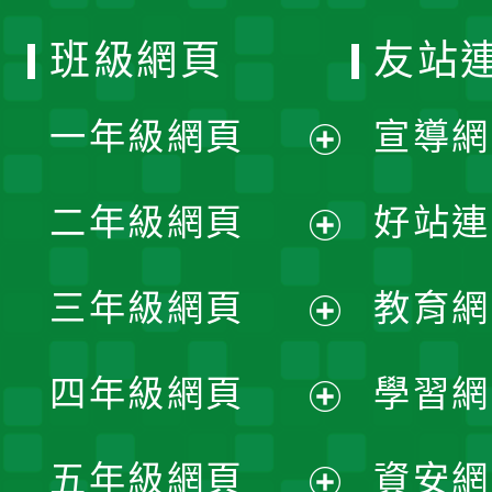
班級網頁
友站
一年級網頁
宣導網
展
二年級網頁
好站連
開
展
三年級網頁
教育網
選
開
展
單
四年級網頁
學習網
選
開
展
單
五年級網頁
資安網
選