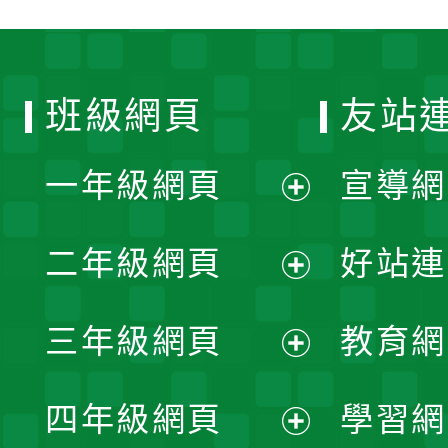
班級網頁
友站
一年級網頁
宣導網
展
二年級網頁
好站連
開
展
三年級網頁
教育網
選
開
展
單
四年級網頁
學習網
選
開