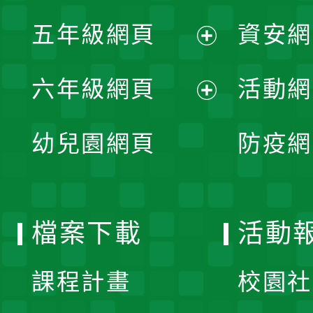
展
單
五年級網頁
資安網
選
開
展
單
六年級網頁
活動網
選
開
展
單
幼兒園網頁
防疫網
選
開
單
選
檔案下載
活動
單
課程計畫
校園社