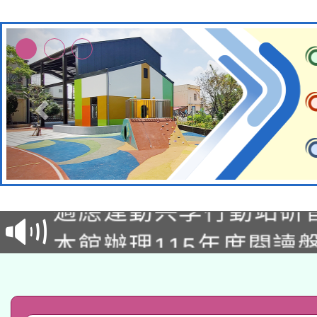
本校115學年度第2次
適應運動共學行動站研
招甄選結果公告(無人
本館辦理115年度閱讀
招)
科技賦能─人工智慧(AI
暨閱讀推動專業研習
A3數位素養講師名單
礎課程