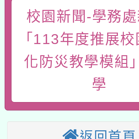
「數位內容與教學軟體線
校園新聞-學務處
有關大陸委員會函釋公
pilot」
「113年度推展
轉知經濟部水利署委託
薪期間赴陸應申請許可
115年8月22日(星期六)
業技術研究院辦理「11
化防災教學模組
2026年桃園地景藝術
桃園市孔廟祈福系列活
用水績優單位及節水達
學
本校115學年度第2次
開 智慧啟航」
動」
適應運動共學行動站研
招甄選結果公告(無人
本館辦理115年度閱讀
招)
科技賦能─人工智慧(AI
返回首頁
暨閱讀推動專業研習