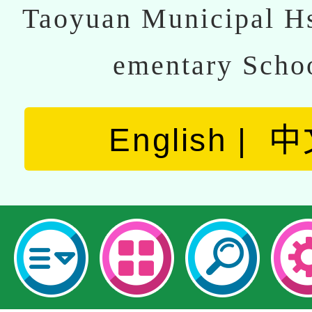
Taoyuan Municipal Hs
ementary Scho
English
中