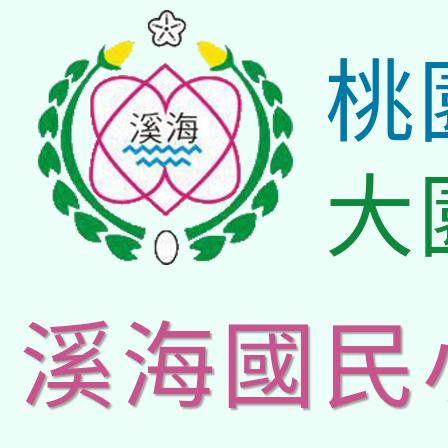
桃
大
溪海國民