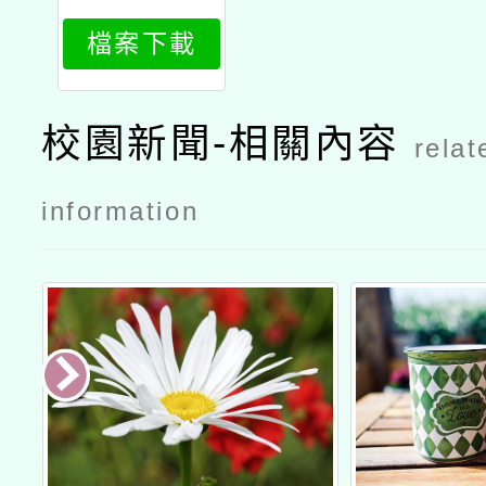
894_attach
檔案下載
1
校園新聞-相關內容
relat
information