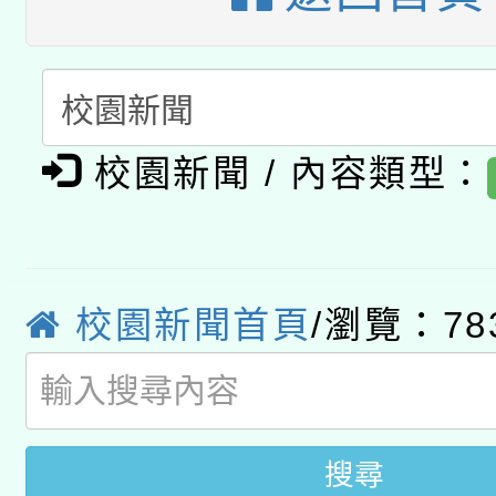
A3數位素養講師名單
礎課程
「數位內容與教學軟體線
有關大陸委員會函釋公
pilot」
校園新聞 / 內容類型：
轉知經濟部水利署委託
薪期間赴陸應申請許可
115年8月22日(星期六)
業技術研究院辦理「11
2026年桃園地景藝術
桃園市孔廟祈福系列活
校園新聞首頁
/瀏覽：78
用水績優單位及節水達
開 智慧啟航」
動」
搜尋