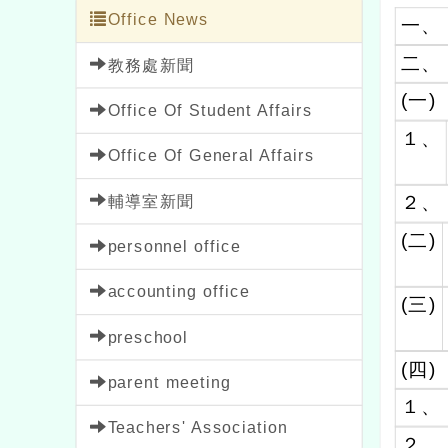
Office News
一、
二、
教務處新聞
(一)
Office Of Student Affairs
１、
Office Of General Affairs
輔導室新聞
２、
(二)
personnel office
accounting office
(三)
preschool
(四)
parent meeting
１、
Teachers' Association
２、