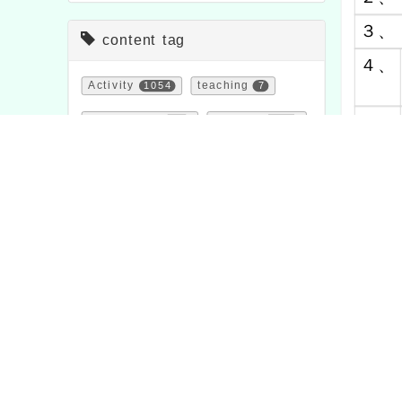
３、
content tag
４、
Activity
1054
teaching
7
５、
Propaganda
114
Sign up
1473
News
38
course
205
三、
important
20
Contest
511
study
1706
feature
1
Notice
33
bulletin
1572
viewabl
festival
2
study
75
Att do
Page QRcode