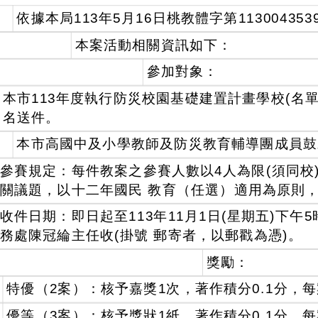
依據本局113年5月16日桃教體字第11300435
本案活動相關資訊如下：
參加對象：
本市113年度執行防災校園基礎建置計畫學校(名
名送件。
本市高國中及小學教師及防災教育輔導團成員鼓
參賽規定：每件教案之參賽人數以4人為限(須同校
關議題，以十二年國民 教育（任選）適用為原則，
收件日期：即日起至113年11月1日(星期五)下
務處陳冠綸主任收(掛號 郵寄者，以郵戳為憑)。
獎勵：
特優（2案）：核予嘉獎1次，著作積分0.1分，每案
優等（3案）：核予獎狀1紙，著作積分0.1分，每案