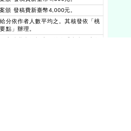
頒 發稿費新臺幣4,000元。
給分依作者人數平均之。其核發依「桃
要點」辦理。
最高稿費支領額度，並依「中央政府各
話：03-3875709分機510。