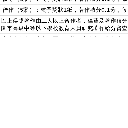
佳作（5案）：核予獎狀1紙，著作積分0.1分，每案
以上得獎著作由二人以上合作者，稿費及著作積分
園市高級中等以下學校教育人員研究著作給分審查
稿費依實際教案字數覈實計算，上述所列為各獎項
機關學校出席費及稿費支給要點」辦理。
本案倘有相關疑問請逕向永福國小總務處陳主任諮詢，電
e group：
member
visitors
wnload
Download attachment