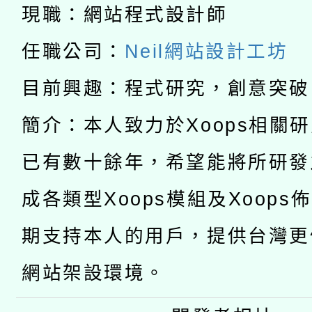
科技賦能─人工智慧(AI
暨閱讀推動專業研習
現職：網站程式設計師
A3數位素養講師名單
礎課程
任職公司：
Neil網站設計工坊
「數位內容與教學軟體線
目前興趣：程式研究，創意突破
有關大陸委員會函釋公
pilot」
簡介：本人致力於Xoops相關
轉知經濟部水利署委託
薪期間赴陸應申請許可
已有數十餘年，希望能將所研發
115年8月22日(星期六)
業技術研究院辦理「11
成各類型Xoops模組及Xoops
2026年桃園地景藝術
桃園市孔廟祈福系列活
用水績優單位及節水達
期支持本人的用戶，提供台灣更
開 智慧啟航」
動」
網站架設環境。