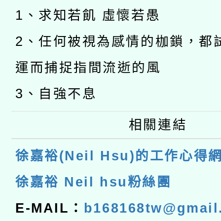
1、求知若飢 虛懷若愚
2、任何被視為感情的枷鎖，都
運而捕捉指間流逝的風
3、自強不息
相關連結
徐嘉裕(Neil Hsu)的工作心得
徐嘉裕 Neil hsu粉絲團
E-MAIL：
b168168tw@gmail