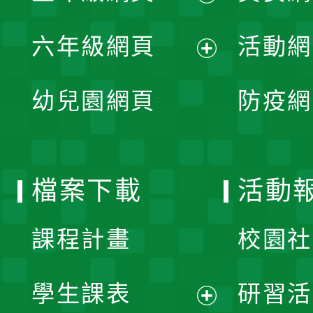
開
展
單
六年級網頁
活動網
選
開
展
單
幼兒園網頁
防疫網
選
開
單
選
檔案下載
活動
單
課程計畫
校園社
學生課表
研習活