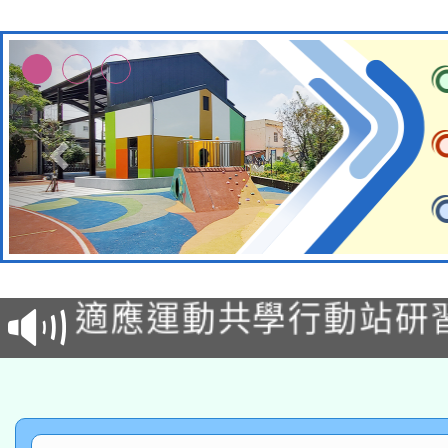
本校115學年度第2次
適應運動共學行動站研
招甄選結果公告(無人
本館辦理115年度閱讀
招)
科技賦能─人工智慧(AI
暨閱讀推動專業研習