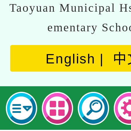
Taoyuan Municipal Hs
ementary Scho
English
中