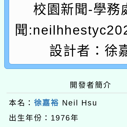
A3數位素養講師名單
礎課程
校園新聞-學務
「數位內容與教學軟體線
聞:neilhhestyc2
有關大陸委員會函釋公
pilot」
轉知經濟部水利署委託
薪期間赴陸應申請許可
設計者：徐
115年8月22日(星期六)
業技術研究院辦理「11
2026年桃園地景藝術
桃園市孔廟祈福系列活
用水績優單位及節水達
開發者簡介
本校115學年度第2次
開 智慧啟航」
動」
適應運動共學行動站研
招甄選結果公告(無人
本名：
徐嘉裕
Neil Hsu
本館辦理115年度閱讀
招)
出生年份：1976年