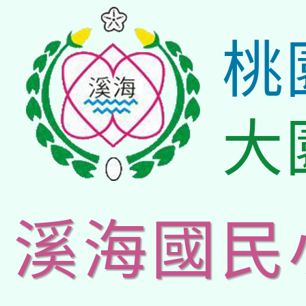
桃
大
溪海國民