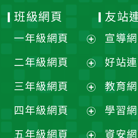
班級網頁
友站
一年級網頁
宣導網
展
二年級網頁
好站連
開
展
三年級網頁
教育網
選
開
展
單
四年級網頁
學習網
選
開
展
單
五年級網頁
資安網
選