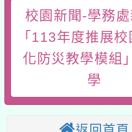
「數位內容與教學軟體線
校園新聞-學務處
有關大陸委員會函釋公
pilot」
「113年度推展
轉知經濟部水利署委託
薪期間赴陸應申請許可
115年8月22日(星期六)
業技術研究院辦理「11
化防災教學模組
2026年桃園地景藝術
桃園市孔廟祈福系列活
用水績優單位及節水達
學
本校115學年度第2次
開 智慧啟航」
動」
適應運動共學行動站研
招甄選結果公告(無人
本館辦理115年度閱讀
招)
科技賦能─人工智慧(AI
暨閱讀推動專業研習
返回首頁