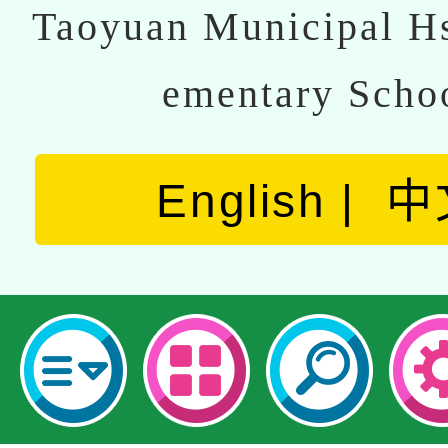
Taoyuan Municipal Hs
ementary Scho
English
中