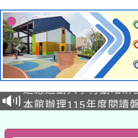
本校115學年度第2次
適應運動共學行動站研
招甄選結果公告(無人
本館辦理115年度閱讀
招)
科技賦能─人工智慧(AI
暨閱讀推動專業研習
A3數位素養講師名單
礎課程