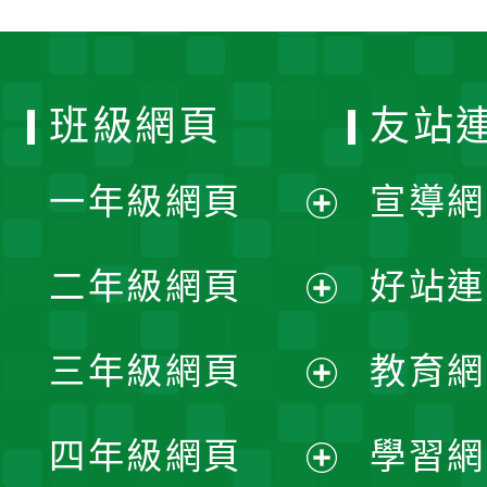
班級網頁
友站
一年級網頁
宣導網
展
二年級網頁
好站連
開
展
三年級網頁
教育網
選
開
展
單
四年級網頁
學習網
選
開