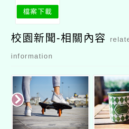
894_attach
檔案下載
1
校園新聞-相關內容
relat
information