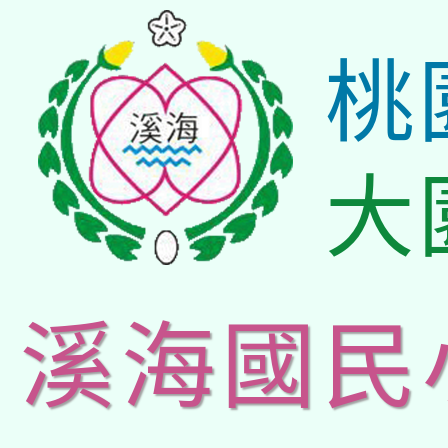
桃
大
溪海國民