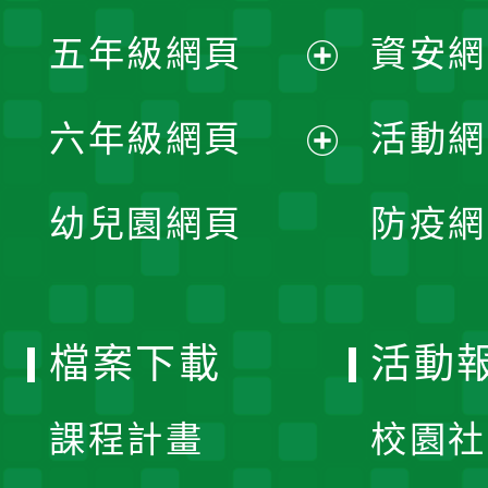
展
單
五年級網頁
資安網
選
開
展
單
六年級網頁
活動網
選
開
展
單
幼兒園網頁
防疫網
選
開
單
選
檔案下載
活動
單
課程計畫
校園社