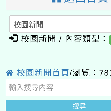
A3數位素養講師名單
礎課程
「數位內容與教學軟體線
有關大陸委員會函釋公
pilot」
校園新聞 / 內容類型：
轉知經濟部水利署委託
薪期間赴陸應申請許可
115年8月22日(星期六)
業技術研究院辦理「11
2026年桃園地景藝術
桃園市孔廟祈福系列活
用水績優單位及節水達
校園新聞首頁
/瀏覽：78
開 智慧啟航」
動」
搜尋