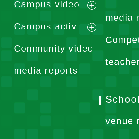
Campus video
expand
media 
Campus activ
menu
expand
Compet
Community video
menu
teache
media reports
School
venue 