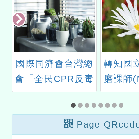
度
國際同濟會台灣總
轉知國
師
會「全民CPR反毒
磨課師(
計
害反詐騙反暴力總
上課程
動員」企畫書1份
生：魚
Page QRcod
奇之