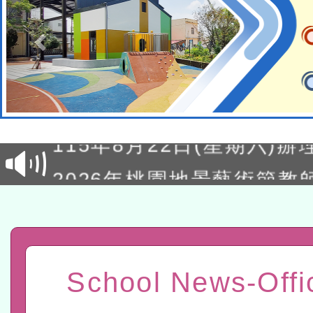
轉知經濟部水利署委託財
研究院辦理「115年表揚
115年8月22日(星期六)辦
位及節水達人選拔活動」
市孔廟祈福系列活動—儒門
2026年桃園地景藝術節教
航」
「2026桃園藝術巡演」活
宜
轉知教育部國民及學前教
灣師範大學辦理「114至1
函轉國家教育研究院中心辦
School News-Offi
進學校輔導計畫師資專業
民族教育政策研討會「原
轉知教育部國民及學前教