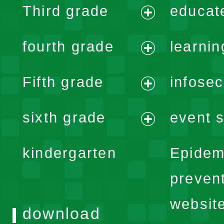
Third grade
educat
menu
expand
fourth grade
learnin
menu
expand
Fifth grade
infose
menu
expand
sixth grade
event s
menu
expand
kindergarten
Epidem
menu
preven
websit
download