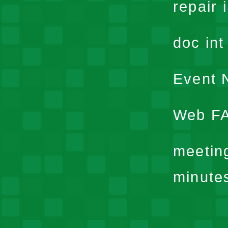
repair 
doc in
Event N
Web F
meetin
minute