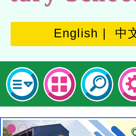
English
中