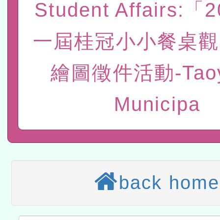
Student Affairs:「
計畫
趨勢與發展」
政府教育局辦理「115年
函轉國立臺灣師範大學辦
一屆桂冠小小餐桌觀
研習實施計畫－夢的N次方
臺北學習中心115年度第2
轉知有關國立成功大學辦
北場」計畫
班」招生簡章及EDM
繪圖徵件活動-Taoy
共融平台-教案暨教學示範
教育部國民及學前教育署「11
章
COVID-19疫苗接種計畫
轉知經濟部水利署委託財
Municipa
擴大為「滿6個月以上尚未
研究院辦理「115年表揚
115年8月22日(星期六)辦
措施，延長至115年9月28
位及節水達人選拔活動」
市孔廟祈福系列活動—儒門
2026年桃園地景藝術節教
航」
「2026桃園藝術巡演」活
back home
宜
轉知教育部國民及學前教
灣師範大學辦理「114至1
函轉國家教育研究院中心辦