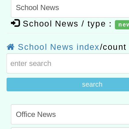
進學校輔導計畫師資專業
民族教育政策研討會「原
轉知教育部國民及學前教
School News / type：
ne
計畫
趨勢與發展」
政府教育局辦理「115年
函轉國立臺灣師範大學辦
研習實施計畫－夢的N次方
臺北學習中心115年度第2
轉知有關國立成功大學辦
School News index
/coun
北場」計畫
班」招生簡章及EDM
共融平台-教案暨教學示範
教育部國民及學前教育署「11
章
COVID-19疫苗接種計畫
擴大為「滿6個月以上尚未
search
措施，延長至115年9月28