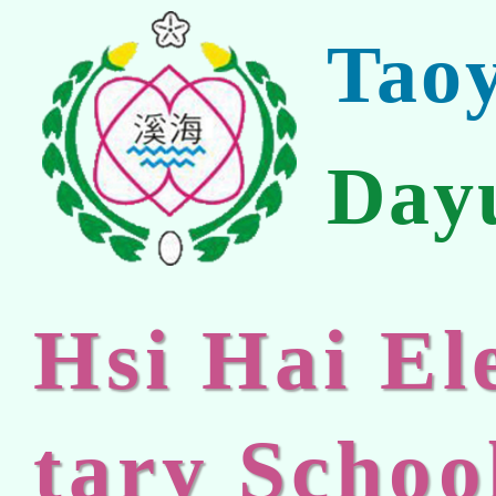
Tao
Day
Hsi Hai E
tary Schoo