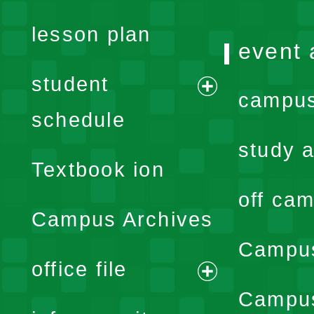
lesson plan
event 
student
campus
expand
schedule
menu
study a
Textbook ion
off cam
Campus Archives
Campus
office file
expand
Campus