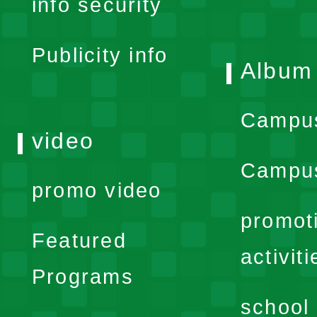
info security
menu
Publicity info
Album
Campu
video
Campus
promo video
promot
Featured
activiti
Programs
school 