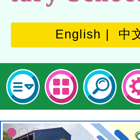
English
中