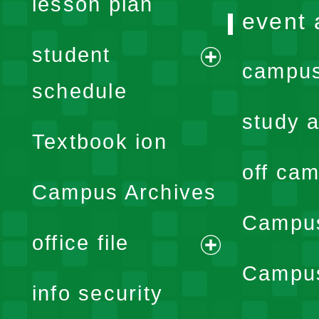
lesson plan
event 
student
campus
expand
schedule
menu
study a
Textbook ion
off cam
Campus Archives
Campus
office file
expand
Campus
info security
menu