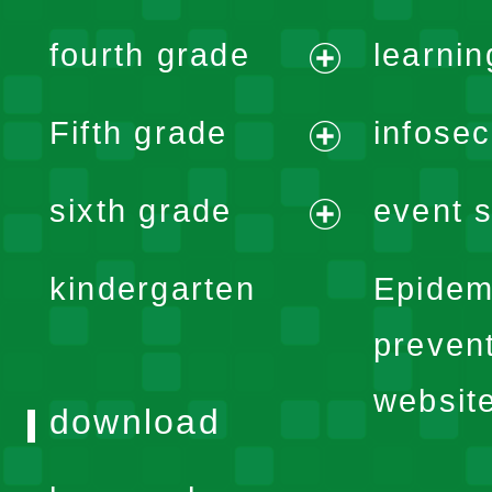
menu
expand
fourth grade
learnin
menu
expand
Fifth grade
infose
menu
expand
sixth grade
event s
menu
expand
kindergarten
Epidem
menu
preven
websit
download