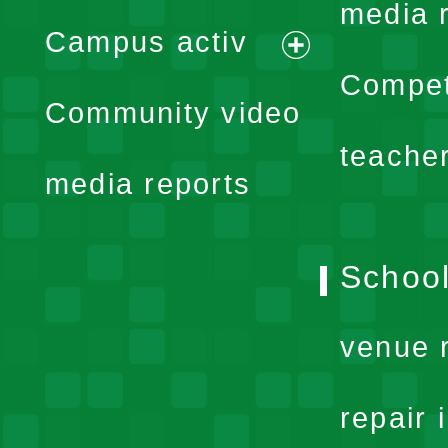
expand
media 
Campus activ
menu
expand
Compet
Community video
menu
teache
media reports
School
venue 
repair 