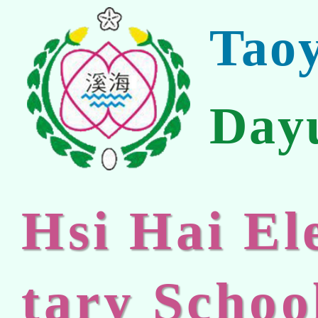
Tao
Day
Hsi Hai E
tary Schoo