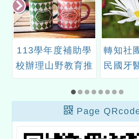
4
113學年度補助學
轉知社
食
校辦理山野教育推
民國牙
活
廣計畫
國聯合
稱牙醫
Page QRcod
理「20
級中等