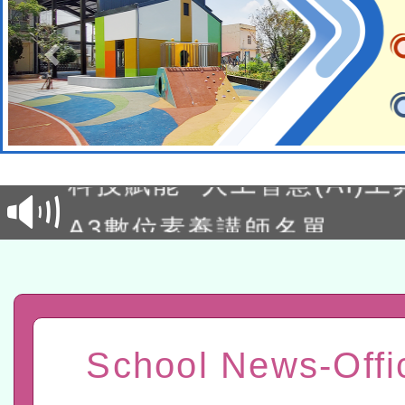
本館辦理115年度閱讀磐
讀推動專業研習
科技賦能─人工智慧(AI)
程
A3數位素養講師名單
「數位內容與教學軟體線上課程
t」
有關大陸委員會函釋公務
赴陸應申請許可一案
轉知經濟部水利署委託財
School News-Offi
研究院辦理「115年表揚
115年8月22日(星期六)辦