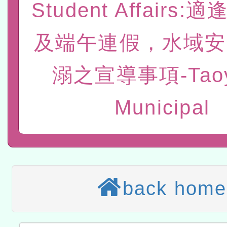
Student Affairs
位及節水達人選拔活動」
市孔廟祈福系列活動—儒門
2026年桃園地景藝術節教
及端午連假，水域安
航」
「2026桃園藝術巡演」活
宜
轉知教育部國民及學前教
溺之宣導事項-Taoy
灣師範大學辦理「114至1
本館辦理115年度閱讀磐
Municipal
進學校輔導計畫師資專業
讀推動專業研習
科技賦能─人工智慧(AI)
計畫
程
A3數位素養講師名單
「數位內容與教學軟體線上課程
back home
t」
有關大陸委員會函釋公務
赴陸應申請許可一案
轉知經濟部水利署委託財