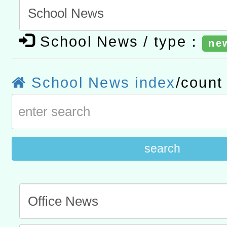
研究院辦理「115年表揚
115年8月22日(星期六)辦
School News / type：
位及節水達人選拔活動」
市孔廟祈福系列活動—儒門
ne
2026年桃園地景藝術節教
航」
「2026桃園藝術巡演」活
School News index
/coun
宜
轉知教育部國民及學前教
灣師範大學辦理「114至1
進學校輔導計畫師資專業
search
計畫