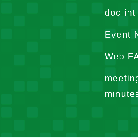
doc in
Event N
Web F
meetin
minute