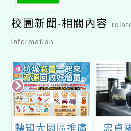
界海洋日在
桃園」活動
校園新聞-相關內容
relat
電子海報
information
宣
轉知大園區推廣
忠貞