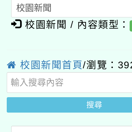
A3數位素養講師名單
礎課程
「數位內容與教學軟體線
校園新聞 / 內容類型：
有關大陸委員會函釋公
pilot」
轉知經濟部水利署委託
薪期間赴陸應申請許可
115年8月22日(星期六)
業技術研究院辦理「11
校園新聞首頁
/瀏覽：39
2026年桃園地景藝術
桃園市孔廟祈福系列活
用水績優單位及節水達
開 智慧啟航」
動」
搜尋