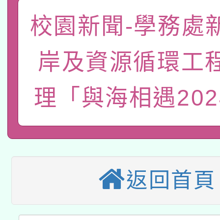
「數位內容與教學軟體線
校園新聞-學務處
有關大陸委員會函釋公
pilot」
轉知經濟部水利署委託
薪期間赴陸應申請許可
岸及資源循環工
115年8月22日(星期六)
業技術研究院辦理「11
理「與海相遇202
2026年桃園地景藝術
桃園市孔廟祈福系列活
用水績優單位及節水達
本校115學年度第2次
開 智慧啟航」
動」
適應運動共學行動站研
招甄選結果公告(無人
本館辦理115年度閱讀
返回首頁
招)
科技賦能─人工智慧(AI
暨閱讀推動專業研習