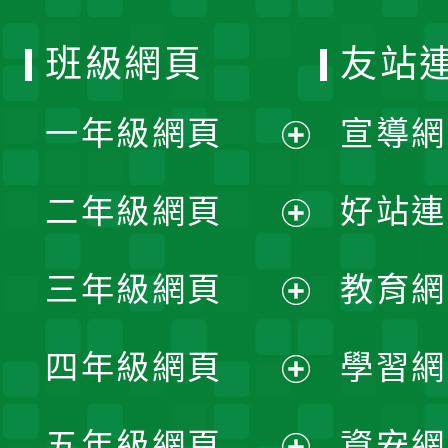
班級網頁
友站
一年級網頁
宣導網
展
二年級網頁
好站連
開
展
三年級網頁
教育網
選
開
展
單
四年級網頁
學習網
選
開
展
單
五年級網頁
資安網