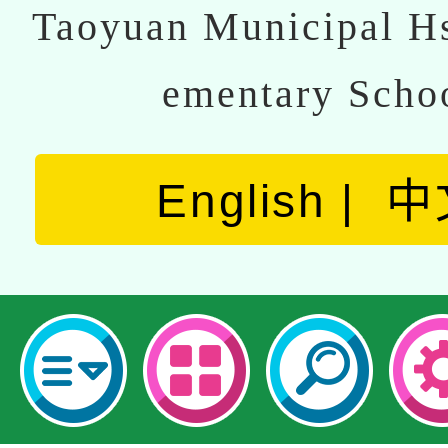
Taoyuan Municipal Hs
ementary Scho
English
中