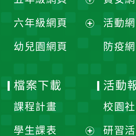
選
開
展
單
六年級網頁
活動網
選
開
展
單
幼兒園網頁
防疫網
選
開
單
選
檔案下載
活動
單
課程計畫
校園社
學生課表
研習活