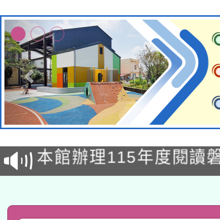
本校115學年度第2次
適應運動共學行動站研
招甄選結果公告(無人
本館辦理115年度閱讀
招)
科技賦能─人工智慧(AI
暨閱讀推動專業研習
A3數位素養講師名單
礎課程