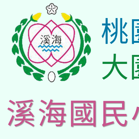
桃
大
溪海國民