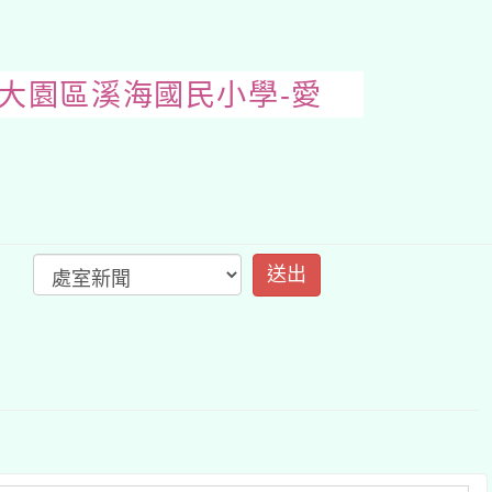
桃園市大園區溪海國民
開
啟
上
方
區
塊