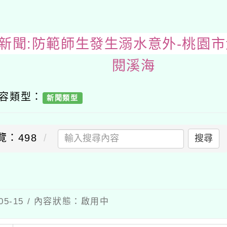
務處新聞:防範師生發生溺水意外-
內容類型：
新聞類型
覽：498
搜尋