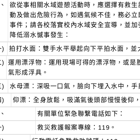
05-15 / 內容狀態：啟用中
、
欲從事相關水域遊憩活動時，應選擇有救生
動及做出危險行為，如遇氣候不佳，務必立
事件；請各校落實校內水域安全宣導，並加
降低溺水憾事發生：
一)
拍打水面：雙手水平舉起向下平拍水面，並
二)
運用漂浮物：運用現場可得的漂浮物，或是
氣形成浮具。
三)
水母漂：深吸一口氣，臉向下埋入水中，手
四)
仰漂：全身放鬆，吸滿氣後頭部慢慢後仰
、
有關單位緊急聯繫電話如下：