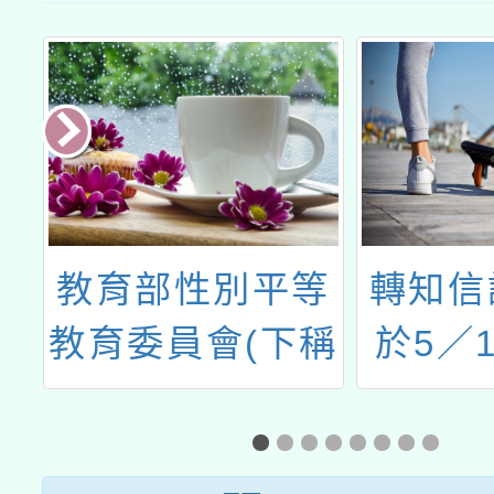
別平等
轉知信誼基金會
轉
(下稱
於5／17（六）
署
理學生
舉辦【黃世綱醫
小
圖及提
師主講／身高體
記