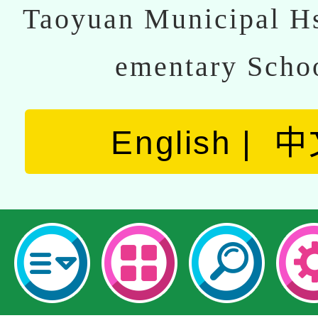
Taoyuan Municipal Hs
ementary Scho
English
中