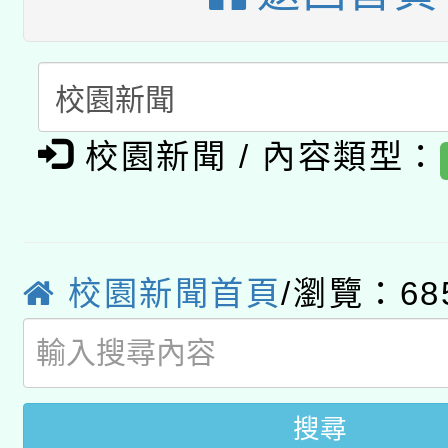
「數位內容與教學軟體線
有關大陸委員會函釋公
pilot」
轉知經濟部水利署委託
薪期間赴陸應申請許可
校園新聞 / 內容類型：
115年8月22日(星期六)
業技術研究院辦理「11
2026年桃園地景藝術
桃園市孔廟祈福系列活
用水績優單位及節水達
「2026桃園藝術巡演
開 智慧啟航」
校園新聞首頁
/瀏覽：68
動」
關事宜
搜尋