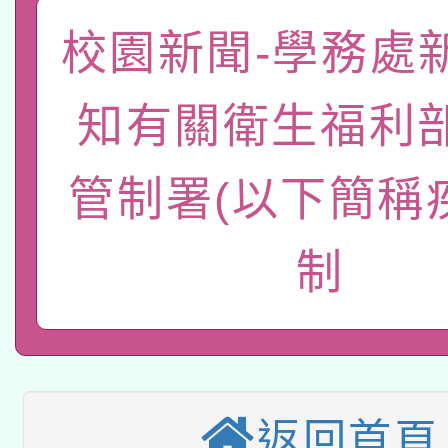
有關大陸委員會函釋公
pilot」
校園新聞-學務處
轉知經濟部水利署委託
薪期間赴陸應申請許可
知有關衛生福利
115年8月22日(星期六)
業技術研究院辦理「11
2026年桃園地景藝術
桃園市孔廟祈福系列活
用水績優單位及節水達
管制署(以下簡稱
「2026桃園藝術巡演
開 智慧啟航」
動」
制
適應運動共學行動站研
關事宜
本館辦理115年度閱讀
科技賦能─人工智慧(AI
暨閱讀推動專業研習
A3數位素養講師名單
礎課程
返回首頁