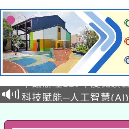
適應運動共學行動站研
本館辦理115年度閱讀
科技賦能─人工智慧(AI
暨閱讀推動專業研習
A3數位素養講師名單
礎課程
「數位內容與教學軟體線