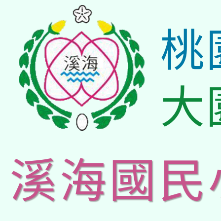
桃
大
溪海國民