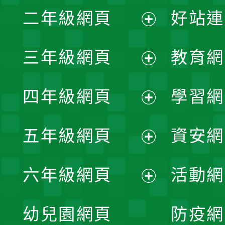
展
二年級網頁
好站連
開
展
三年級網頁
教育網
選
開
展
單
四年級網頁
學習網
選
開
展
單
五年級網頁
資安網
選
開
展
單
六年級網頁
活動網
選
開
展
單
幼兒園網頁
防疫網
選