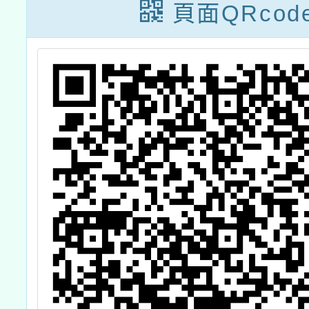
1份
重剛剛好！陪你
漁
頁面QRcod
面對0-8歲成長
（
發育狀況題】親
職講座