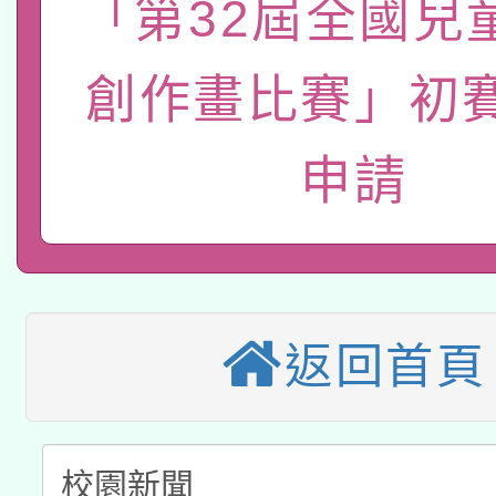
「第32屆全國兒
轉知經濟部水利署委託
薪期間赴陸應申請許可
創作畫比賽」初
115年8月22日(星期六)
業技術研究院辦理「11
2026年桃園地景藝術
桃園市孔廟祈福系列活
用水績優單位及節水達
申請
本校115學年度第2次
開 智慧啟航」
動」
適應運動共學行動站研
招甄選結果公告(無人
本館辦理115年度閱讀
招)
返回首頁
科技賦能─人工智慧(AI
暨閱讀推動專業研習
A3數位素養講師名單
礎課程
「數位內容與教學軟體線