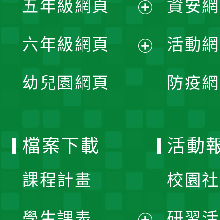
五年級網頁
資安網
選
開
展
單
六年級網頁
活動網
選
開
展
單
幼兒園網頁
防疫網
選
開
單
選
檔案下載
活動
單
課程計畫
校園社
學生課表
研習活