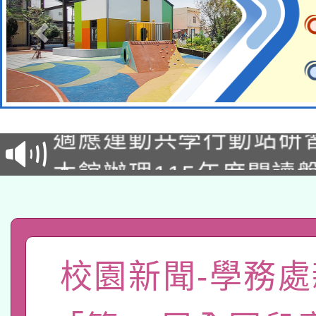
本校115學年度第2次
適應運動共學行動站研
招甄選結果公告(無人
本館辦理115年度閱讀
招)
科技賦能─人工智慧(AI
暨閱讀推動專業研習
A3數位素養講師名單
礎課程
「數位內容與教學軟體線
校園新聞-學務處
有關大陸委員會函釋公
pilot」