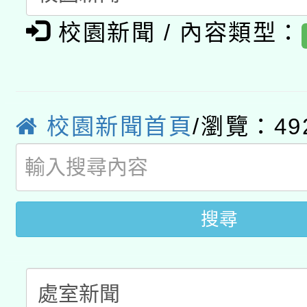
有關大陸委員會函釋公
pilot」
校園新聞 / 內容類型：
轉知經濟部水利署委託
薪期間赴陸應申請許可
115年8月22日(星期六)
業技術研究院辦理「11
校園新聞首頁
/瀏覽：49
2026年桃園地景藝術
桃園市孔廟祈福系列活
用水績優單位及節水達
開 智慧啟航」
動」
搜尋