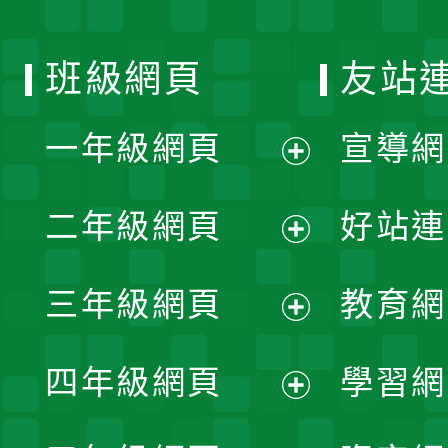
班級網頁
友站
一年級網頁
宣導網
展
二年級網頁
好站連
開
展
三年級網頁
教育網
選
開
展
單
四年級網頁
學習網
選
開
展
單