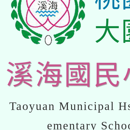
大
溪海國民
Taoyuan Municipal Hs
ementary Scho