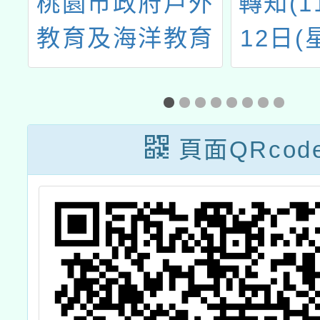
節
桃園市政府戶外
轉知(1
小
教育及海洋教育
12日(
實
中心114學年度
7月1
專業工作人員遴
一)舉
選實施計畫
OPEN
頁面QRcod
開放參
風雲 
氣象遙
特