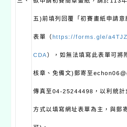
三、
欲申請初賽簡章畫紙，請於113年
五)前填列回覆「初賽畫紙申請意
表單（
https://forms.gle/a4T
CDA
），如無法填寫此表單可將
核章、免備文)郵寄至echon06@g
傳真至04-25244498，以利統
方式以填寫網址表單為主，與郵