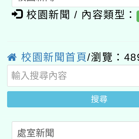
轉知教育部國民及學前
原住民族教育政策研討
年度健康促進學校輔導
校園新聞 / 內容類型：
函轉國立臺灣師範大學
新北市政府教育局辦理「
族教育國際趨勢與發展
業成長研習」實施計畫
轉知有關國立成功大學
族語言臺北學習中心11
師專業成長研習實施計
教育部國民及學前教育署「
校園新聞首頁
/瀏覽：48
文教學共融平台-教案
「族語學習班」招生簡章
方素養工作坊新北場」
年度COVID-19疫苗
件」活動簡章
接種對象擴大為「滿6
搜尋
接種之民眾」措施，延長
月28日止