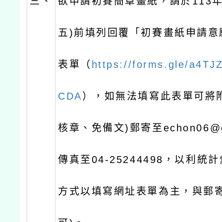
三、
欲申請初賽簡章畫紙，請於113年
五)前填列回覆「初賽畫紙申請意
表單（
https://forms.gle/a4T
CDA
），如無法填寫此表單可將
核章、免備文)郵寄至echon06@g
傳真至04-25244498，以利統
方式以填寫網址表單為主，與郵