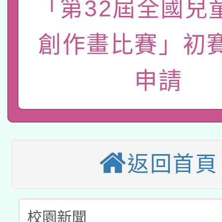
「第32屆全國兒
函轉國立臺灣師範大學
新北市政府教育局辦理「
族教育國際趨勢與發展
業成長研習」實施計畫
轉知有關國立成功大學
創作畫比賽」初
族語言臺北學習中心11
師專業成長研習實施計
教育部國民及學前教育署「
文教學共融平台-教案
「族語學習班」招生簡章
方素養工作坊新北場」
申請
轉知經濟部水利署委託
年度COVID-19疫苗
件」活動簡章
115年8月22日(星期六)
業技術研究院辦理「11
接種對象擴大為「滿6
2026年桃園地景藝術
桃園市孔廟祈福系列活
用水績優單位及節水達
接種之民眾」措施，延長
返回首頁
「2026桃園藝術巡演
開 智慧啟航」
動」
月28日止
轉知教育部國民及學前
關事宜
函轉國家教育研究院中心
國立臺灣師範大學辦理「1