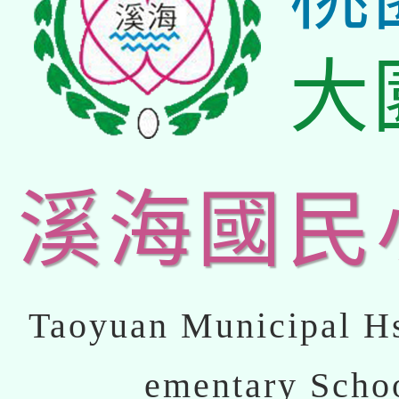
大
溪海國民
Taoyuan Municipal Hs
ementary Scho