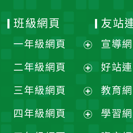
班級網頁
友站
一年級網頁
宣導網
展
二年級網頁
好站連
開
展
三年級網頁
教育網
選
開
展
單
四年級網頁
學習網
選
開
展
單