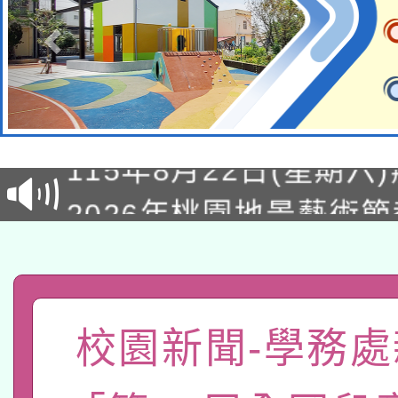
轉知經濟部水利署委託
115年8月22日(星期六)
業技術研究院辦理「11
2026年桃園地景藝術
桃園市孔廟祈福系列活
用水績優單位及節水達
「2026桃園藝術巡演
開 智慧啟航」
動」
轉知教育部國民及學前
關事宜
函轉國家教育研究院中心
國立臺灣師範大學辦理「1
校園新聞-學務處
轉知教育部國民及學前
原住民族教育政策研討
年度健康促進學校輔導