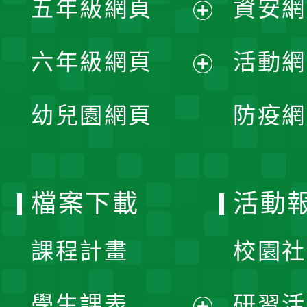
五年級網頁
資安網
選
開
展
單
六年級網頁
活動網
選
開
展
單
幼兒園網頁
防疫網
選
開
單
選
檔案下載
活動
單
課程計畫
校園社
學生課表
研習活