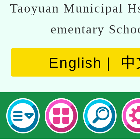
Taoyuan Municipal Hs
ementary Scho
English
中