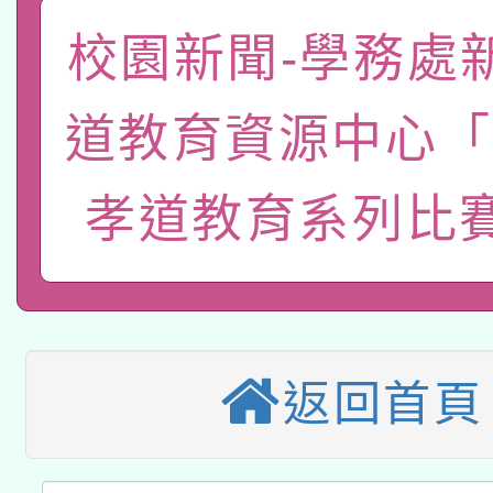
「數位內容與教學軟體線
校園新聞-學務處
有關大陸委員會函釋公
pilot」
道教育資源中心「
轉知經濟部水利署委託
薪期間赴陸應申請許可
孝道教育系列比
115年8月22日(星期六)
業技術研究院辦理「11
2026年桃園地景藝術
桃園市孔廟祈福系列活
用水績優單位及節水達
本校115學年度第2次
開 智慧啟航」
動」
適應運動共學行動站研
招甄選結果公告(無人
返回首頁
本館辦理115年度閱讀
招)
科技賦能─人工智慧(AI