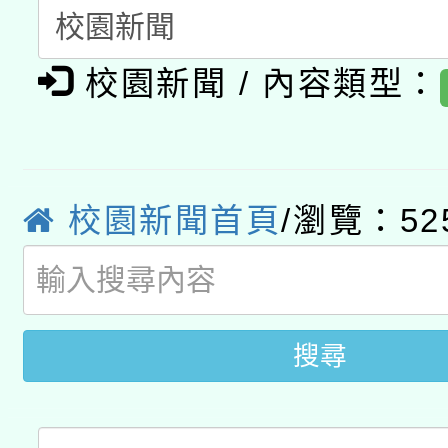
暨閱讀推動專業研習
A3數位素養講師名單
礎課程
校園新聞 / 內容類型：
「數位內容與教學軟體線
有關大陸委員會函釋公
pilot」
轉知經濟部水利署委託
薪期間赴陸應申請許可
校園新聞首頁
/瀏覽：52
115年8月22日(星期六)
業技術研究院辦理「11
2026年桃園地景藝術
桃園市孔廟祈福系列活
用水績優單位及節水達
開 智慧啟航」
搜尋
動」