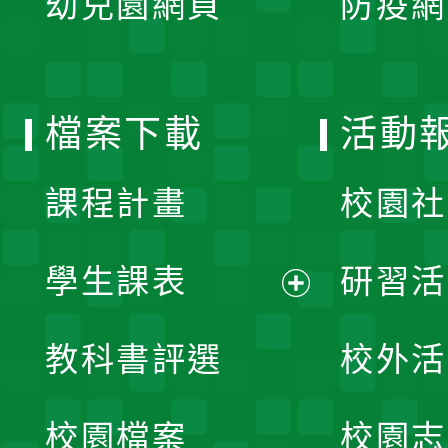
幼兒園網頁
防疫網
選
開
單
選
檔案下載
活動
單
課程計畫
校園社
學生課表
研習活
展
教科書評選
校外活
開
校園檔案
校園志
選