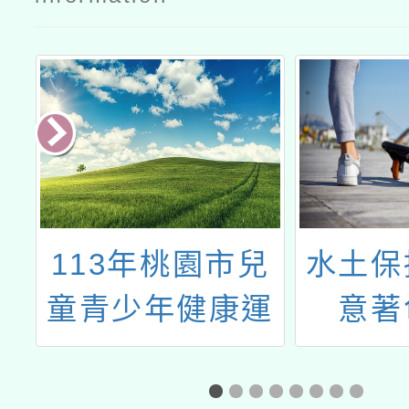
館
113年桃園市兒
水土保
根
童青少年健康運
意著
譜
動公益專案
動