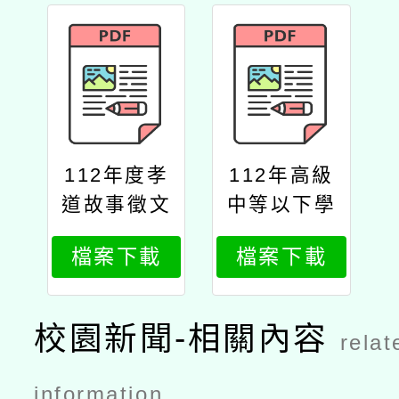
112年度孝
112年高級
道故事徵文
中等以下學
比賽實施計
校孝道教育
檔案下載
檔案下載
畫
行動學校甄
選及表揚實
施計畫
校園新聞-相關內容
relat
information