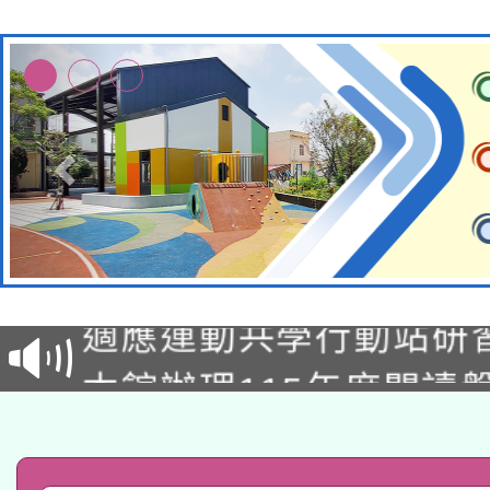
本校115學年度第2次
適應運動共學行動站研
招甄選結果公告(無人
本館辦理115年度閱讀
招)
科技賦能─人工智慧(AI
暨閱讀推動專業研習
A3數位素養講師名單
礎課程