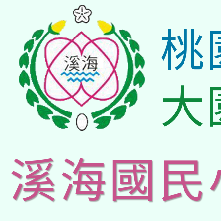
桃
大
溪海國民