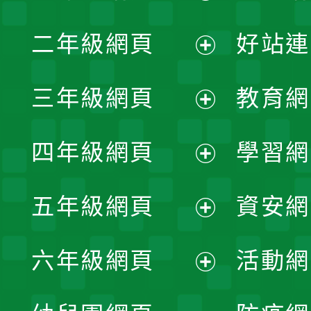
展
二年級網頁
好站連
開
展
三年級網頁
教育網
選
開
展
單
四年級網頁
學習網
選
開
展
單
五年級網頁
資安網
選
開
展
單
六年級網頁
活動網
選
開
展
單