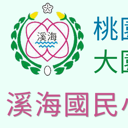
桃
大
溪海國民