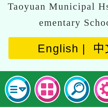
Taoyuan Municipal Hs
ementary Scho
English
中