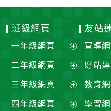
班級網頁
友站
一年級網頁
宣導網
展
二年級網頁
好站連
開
展
三年級網頁
教育網
選
開
展
單
四年級網頁
學習網
選
開