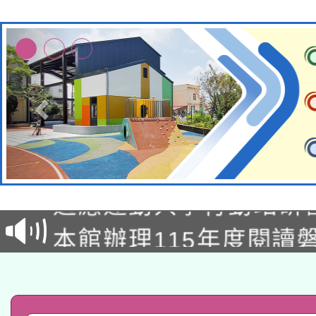
本校115學年度第2次
適應運動共學行動站研
招甄選結果公告(無人
本館辦理115年度閱讀
招)
科技賦能─人工智慧(AI
暨閱讀推動專業研習
A3數位素養講師名單
礎課程