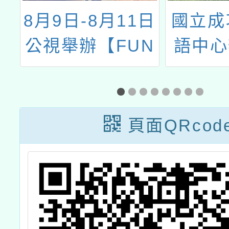
局
8月9日-8月11日
國立成
券
公視舉辦【FUN
語中心
」
出大能力】公視
年度「
遊樂派對
雙語繪
幣
訓工作
頁面QRcod
及報名