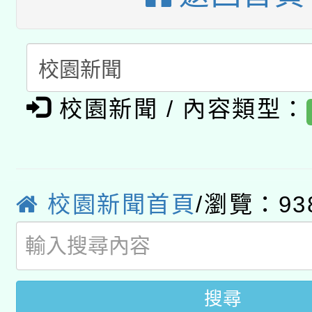
A3數位素養講師名單
礎課程
「數位內容與教學軟體線
有關大陸委員會函釋公
pilot」
校園新聞 / 內容類型：
轉知經濟部水利署委託
薪期間赴陸應申請許可
115年8月22日(星期六)
業技術研究院辦理「11
2026年桃園地景藝術
桃園市孔廟祈福系列活
用水績優單位及節水達
校園新聞首頁
/瀏覽：93
開 智慧啟航」
動」
搜尋