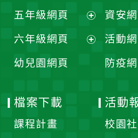
展
單
五年級網頁
資安網
選
開
展
單
六年級網頁
活動網
選
開
展
單
幼兒園網頁
防疫網
選
開
單
選
檔案下載
活動
單
課程計畫
校園社