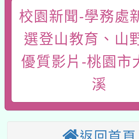
「數位內容與教學軟體線
校園新聞-學務處
有關大陸委員會函釋公
pilot」
選登山教育、山
轉知經濟部水利署委託
薪期間赴陸應申請許可
115年8月22日(星期六)
業技術研究院辦理「11
優質影片-桃園市
2026年桃園地景藝術
桃園市孔廟祈福系列活
用水績優單位及節水達
溪
本校115學年度第2次
開 智慧啟航」
動」
適應運動共學行動站研
招甄選結果公告(無人
本館辦理115年度閱讀
招)
科技賦能─人工智慧(AI
暨閱讀推動專業研習
返回首頁