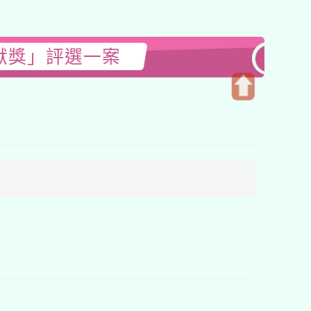
獻獎」評選一案
開
啟
上
方
區
塊