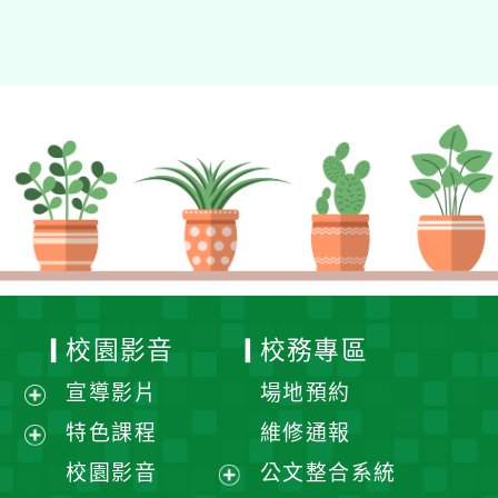
校園影音
校務專區
宣導影片
場地預約
展
特色課程
維修通報
開
展
校園影音
公文整合系統
選
開