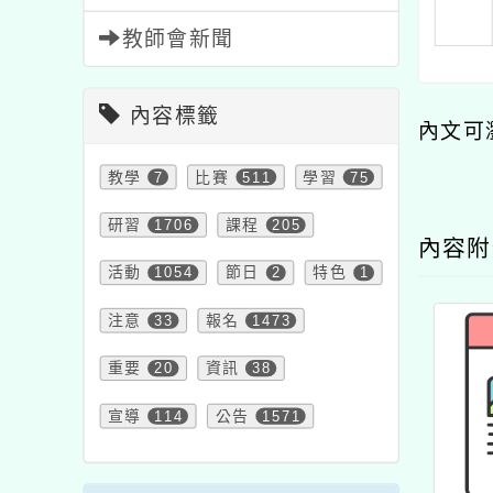
教師會新聞
內容標籤
內文可
教學
7
比賽
511
學習
75
研習
1706
課程
205
內容
活動
1054
節日
2
特色
1
注意
33
報名
1473
重要
20
資訊
38
宣導
114
公告
1571