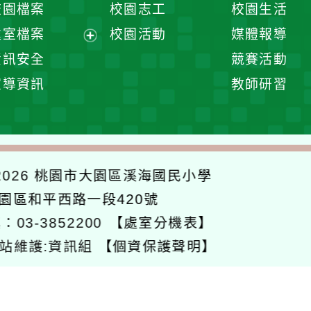
校園檔案
校園志工
校園生活
單
選
處室檔案
校園活動
媒體報導
單
展
資訊安全
競賽活動
開
宣導資訊
教師研習
選
單
026
桃園市大園區溪海國民小學
大園區和平西路一段420號
：03-3852200
【處室分機表】
站維護:資訊組
【個資保護聲明】