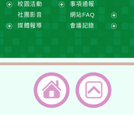
展
校園活動
事項通報
單
選
開
展
展
社團影音
網站FAQ
單
選
開
開
展
媒體報導
會議記錄
單
選
選
開
展
展
單
單
選
開
開
單
選
選
單
單
返回首頁
返回頂端