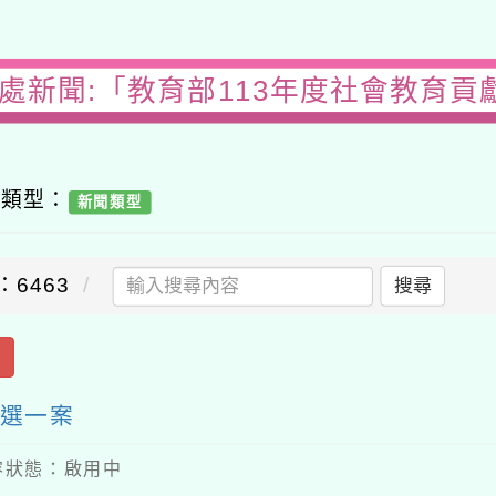
務處新聞:「教育部113年度社會教育貢
容類型：
新聞類型
：6463
搜尋
出
評選一案
 內容狀態：啟用中