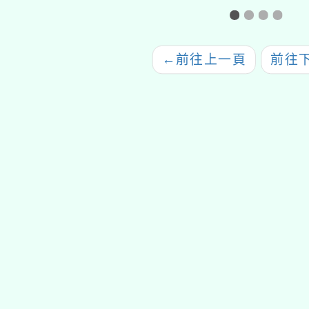
小學碳盤查工作
坊」
←
前往上一頁
前往