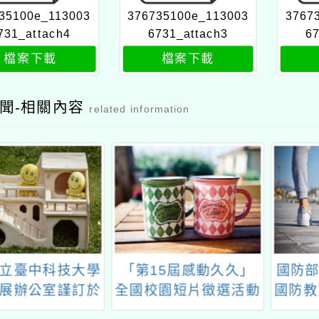
35100e_113003
376735100e_113003
3767
731_attach4
6731_attach3
67
檔案下載
檔案下載
聞-相關內容
related information
立臺中科技大學
「第15屆感動久久」
國防部
展辦公室謹訂於
全國校園短片徵選活動
國防教
年10月21日辦理
獎徵答