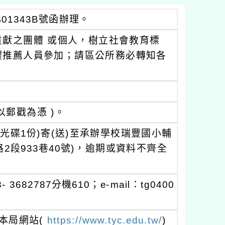
401343B號函辦理。
獻之團體 或個人，樹立社會教育標
躍推薦人員參加；請區公所務必轉知各
以郵戳為憑 )。
光碟1份)寄(送)至承辦學校瑞豐國小輔
段933巷40號)，逾期或資料不齊全
2787分機610；e-mail：tg0400
本局網站(
https://www.tyc.edu.tw/
)