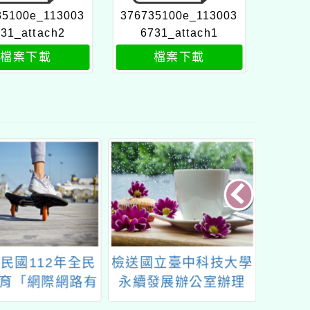
35100e_113003
376735100e_113003
31_attach2
6731_attach1
檔案下載
檔案下載
民國112年全民
檢送國立臺中科技大學
114
育「網際網路有
永續發展辦公室辦理
藝術教
活動」實施計畫
「淨零永續資料視覺化