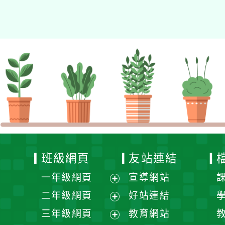
資專業成長研習」實施計
畫
班級網頁
友站連結
一年級網頁
宣導網站
展
二年級網頁
好站連結
開
展
三年級網頁
教育網站
選
開