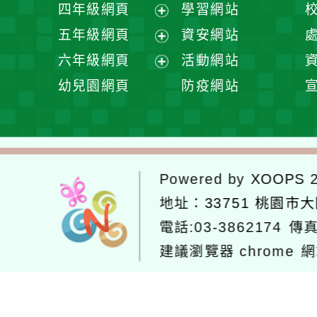
展
四年級網頁
學習網站
單
選
開
展
五年級網頁
資安網站
單
選
開
展
六年級網頁
活動網站
單
選
開
展
幼兒園網頁
防疫網站
單
選
開
單
選
單
Powered by
XOOPS
2
地址：
33751 桃園市
電話:03-3862174
傳真
建議瀏覽器 chrome
網
網站設計：
Neil網站設計
工坊