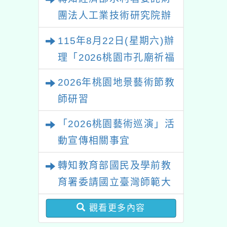
兒科醫師教你0-
「中
團法人工業技術研究院辦
健康育兒對策」線
理「115年表揚節約用水
上講座
115年8月22日(星期六)辦
績優單位及節水達人選拔
理「2026桃園市孔廟祈福
活動」
系列活動—儒門初開 智慧
2026年桃園地景藝術節教
啟航」
師研習
「2026桃園藝術巡演」活
動宣傳相關事宜
轉知教育部國民及學前教
育署委請國立臺灣師範大
學辦理「114至115年度
觀看更多內容
健康促進學校輔導計畫師