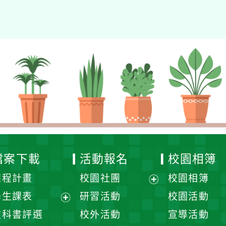
檔案下載
活動報名
校園相簿
課程計畫
校園社團
校園相簿
展
學生課表
研習活動
校園活動
開
展
教科書評選
校外活動
宣導活動
選
開