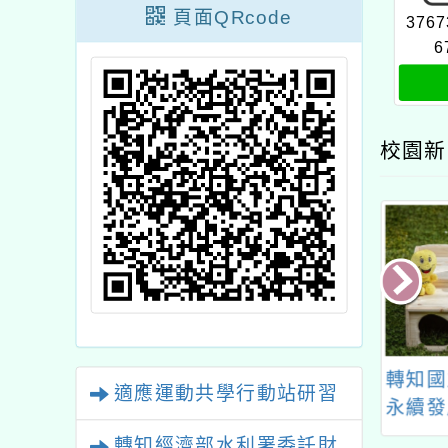
頁面QRcode
3767
6
校園新
 信誼基金會於
財團法人董氏基金會
轉知國
適應運動共學行動站研習
14（六）舉辦「長
「食安OK！TQF校園
永續發
？常生病？瘦巴
飲品繪畫比賽」
113
轉知經濟部水利署委託財