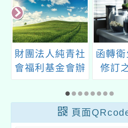
社
函轉衛生福利部
財團法
辦
修訂之「114-
童安全
泰
115年COVID-
會「O
交
19疫苗接種計
服務中
畫」，並自114
「兒童
頁面QRcod
1
年11月12日起提
事件處