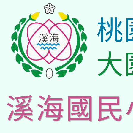
桃
大
溪海國民