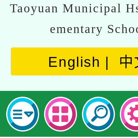
Taoyuan Municipal Hs
ementary Scho
English
中