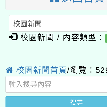
A3數位素養講師名單
礎課程
「數位內容與教學軟體線
有關大陸委員會函釋公
pilot」
校園新聞 / 內容類型：
轉知經濟部水利署委託
薪期間赴陸應申請許可
115年8月22日(星期六)
業技術研究院辦理「11
2026年桃園地景藝術
桃園市孔廟祈福系列活
用水績優單位及節水達
校園新聞首頁
/瀏覽：52
開 智慧啟航」
動」
搜尋