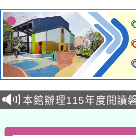
本校115學年度第2次
適應運動共學行動站研
招甄選結果公告(無人
本館辦理115年度閱讀
招)
科技賦能─人工智慧(AI
暨閱讀推動專業研習
A3數位素養講師名單
礎課程