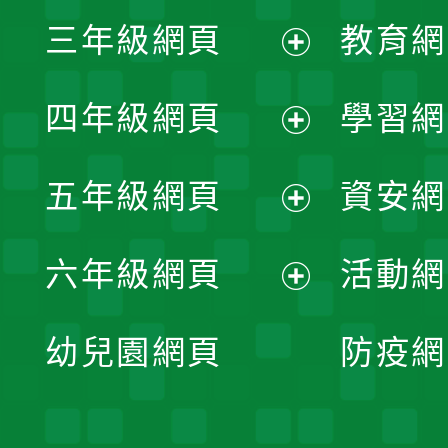
展
三年級網頁
教育網
選
開
展
單
四年級網頁
學習網
選
開
展
單
五年級網頁
資安網
選
開
展
單
六年級網頁
活動網
選
開
展
單
幼兒園網頁
防疫網
選
開
單
選