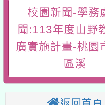
「數位內容與教學軟體線
校園新聞-學務
有關大陸委員會函釋公
pilot」
轉知經濟部水利署委託
聞:113年度山野
薪期間赴陸應申請許可
115年8月22日(星期六)
業技術研究院辦理「11
廣實施計畫-桃園
2026年桃園地景藝術
桃園市孔廟祈福系列活
用水績優單位及節水達
區溪
本校115學年度第2次
開 智慧啟航」
動」
適應運動共學行動站研
招甄選結果公告(無人
本館辦理115年度閱讀
招)
科技賦能─人工智慧(AI
暨閱讀推動專業研習
返回首頁