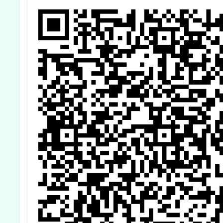
供滿12歲以上公
談」
費接種對象接種
Novavax JN.1
COVID-19疫苗